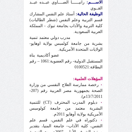
الاســــم:
رانيــــــا الصــــاوي عبــده عبــد
القــوي
الوظيفة الحالية:
أستاذ علم النفس المشارك
قسم التربية وعلم النفس (شطر الطالبات)
كلية التربية والآداب
بجامعة تبوك - المملكة
العربية السعودية.
مدرب دولي معتمد تنمية
بشرية من جامعة كولمبس بولاية اوهايو-
الولايات المتحدة الأمريكية.
عضو أكاديمية بناة
المستقبل الدولية- رقم العضوية:1061 – رقم
البطاقة:0100521
المؤهلات العلمية:
٠
رخصة ممارسة العلاج النفسي من وزارة
الصحة بجمهورية مصر العربية رقم (207-
13/7/2011م).
٠
دبلوم المدرب المحترف (CT) للتنمية
البشرية معتمد من جامعة كولومبس
الأمريكية بولاية أوهايو 2011م.
٠
دكتوراه في علم النفس، قسم علم
النفس، كلية الآداب– جامعة المنيا، بتقدير
مرتبة الشرف الأولى 2007م، مع التوصية