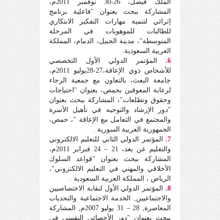
الملك فيصل، 26-30 نوفمبر 2011م،
المشاركة ببحث بعنوان "فاعلية برنامج
إثرائي لتنمية مهارات التفكير الابتكاري
للطالبات للموهوبات في المرحلة
المتوسطة"، مدينة الجبيل، الدمام، المملكة
العربية السعودية.
6.
المؤتمر الدولي الأول التخصصي
للأشخاص ذوي الإعاقة،27-28يوليو 2011م،
جامعة البعث، بالتعاون مع جمعية الرجاء
لرعاية المعوقين بحمص، بعنوان "احتياجات
وحقوق وتطلعات"، المشاركة ببحث بعنوان
"دور الإرشاد والتوجيه في تأهيل الأسرة
والمجتمع في التعامل مع الإعاقة "، حمص،
الجمهورية العربية السورية .
7.
المؤتمر الدولي الثاني للتعليم الالكتروني
والتعليم عن بعد، 21 – 24 فبراير 2011م،
المشاركة ببحث بعنوان "قواعد السلوك
الأخلاقي والمهني في التعليم الالكتروني"،
الرياض ، المملكة العربية السعودية .
8.
المؤتمر الدولي الأول لنقابة الاختصاصيين
والاجتماعيين, الخدمة الاجتماعية والتحديات
المعاصرة, 28 – 31 يوليو 2007م, المشاركة
ببحث بعنوان "دور الأخصائي النفسي في