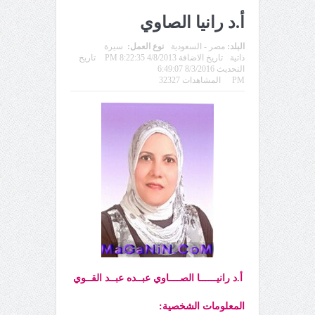
أ.د رانيا الصاوي
البلد:
مصر - السعودية
نوع العمل:
سيرة
ذاتية
تاريخ الاضافة 4/8/2013 8:22:35 PM
تاريخ
التحديث 8/3/2016 6:49:07
PM
المشاهدات 32327
أ.د رانيــــــا الصــــاوي عبــده عبــد القــوي
المعلومات الشخصية: