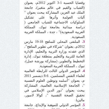
وقضايا الحسبة 1-3 اكتوبر 2012م، بعنوان
(الشباب والقيم في عالم متغير)، جامعة
الملك عبد العزيز، المشاركة ببحث بعنوان "
آليات العولمة وأثرها على تشكيل
السلوكيات الاجتماعية للشباب الجامعي (
دراسة ميدانية بجامعة تبوك، المملكة
العربية السعودية)" ، جدة ، المملكة العربية
السعودية.
3.
الملتقى المحلى للمناهج 18-19 مارس
2012م، بعنوان "شركاء في تطوير المناهج"،
الذي عقدته وزارة التربية والتعليم، الإدارة
العامة للتربية والتعليم بمنطقة تبوك، إدارة
التخطيط والتطوير، (مشاركة بورشة عمل)،
تبوك ، المملكة العربية السعودية.
4.
المؤتمر الدولي الثالث للرابطة العالمية
لعلماء النفس المسلمين، 6-8 ديسمبر 2011
م، بعنوان "أسلمه وتوطين العلوم النفسية
"، الجامعة الإسلامية العالمية، المشاركة
ببحث بعنوان "دور الدين الإسلامي في
تحقيق الصحة النفسية "، كوالا لامبور،
ماليزيا.
5.
المؤتمر الدولي للموهبة والإبداع، جامعة