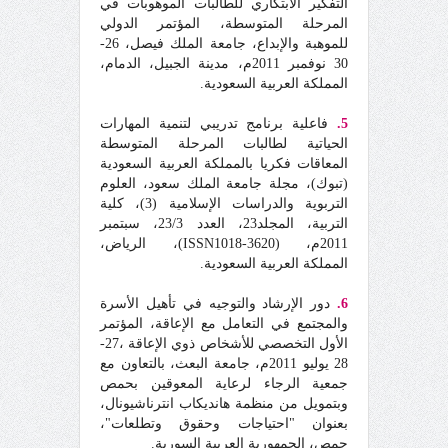
التفكير الابتكاري للطالبات الموهوبات في
المرحلة المتوسطة، المؤتمر الدولي
للموهبة والإبداع، جامعة الملك فيصل، 26-
30 نوفمبر 2011م، مدينة الجبيل، الدمام،
المملكة العربية السعودية.
5.
فاعلية برنامج تدريبي لتنمية المهارات
الحياتية لطالبات المرحلة المتوسطة
المعاقات فكريا بالمملكة العربية السعودية
(تبوك)، مجلة جامعة الملك سعود، العلوم
التربوية والدراسات الإسلامية (3)، كلية
التربية، المجلد23، العدد 23/3، سبتمبر
2011م، (ISSN1018-3620)، الرياض،
المملكة العربية السعودية.
6.
دور الإرشاد والتوجيه في تأهيل الأسرة
والمجتمع في التعامل مع الإعاقة، المؤتمر
الأول التخصصي للأشخاص ذوي الإعاقة ،27-
28 يوليو 2011م، جامعة البعث، بالتعاون مع
جمعية الرجاء لرعاية المعوقين بحمص
وبتمويل من منظمة هانديكاب انترناشيونال،
بعنوان "احتياجات وحقوق وتطلعات"،
حمص، الجمهورية العربية السورية.