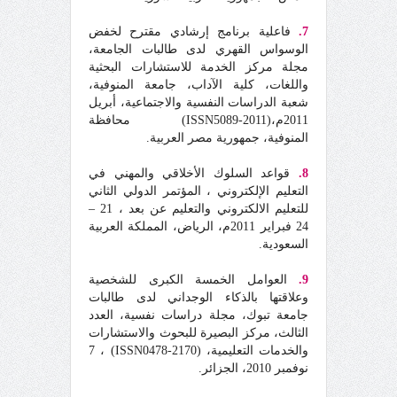
7.
فاعلية برنامج إرشادي مقترح لخفض
الوسواس القهري لدى طالبات الجامعة،
مجلة مركز الخدمة للاستشارات البحثية
واللغات، كلية الآداب، جامعة المنوفية،
شعبة الدراسات النفسية والاجتماعية، أبريل
2011م،(ISSN5089-2011) محافظة
المنوفية، جمهورية مصر العربية.
8.
قواعد السلوك الأخلاقي والمهني في
التعليم الإلكتروني ، المؤتمر الدولي الثاني
للتعليم الالكتروني والتعليم عن بعد ، 21 –
24 فبراير 2011م، الرياض، المملكة العربية
السعودية.
9.
العوامل الخمسة الكبرى للشخصية
وعلاقتها بالذكاء الوجداني لدى طالبات
جامعة تبوك، مجلة دراسات نفسية، العدد
الثالث، مركز البصيرة للبحوث والاستشارات
والخدمات التعليمية، (ISSN0478-2170) ، 7
نوفمبر 2010، الجزائر.