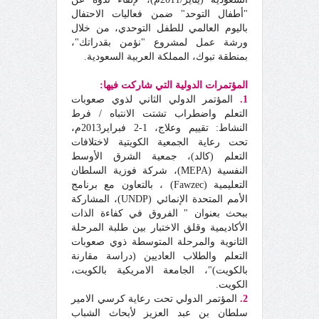
"أطفال التوحد" ضمن فعاليات الاحتفال
باليوم العالمي للطفل التوحدي، من خلال
ورشة عمل لمشروع "نؤمن بقدراتك"،
بمنطقة تبوك، المملكة العربية السعودية.
المؤتمرات الدولية التي شاركت فيها:
1.
المؤتمر الدولي الثاني لذوي صعوبات
التعلم واضطراب تشتت الانتباه / فرط
النشاط: تقييم وعلاج، 1-2 فبراير2013م،
تحت رعاية الجمعية الكويتية لاختلافات
التعلم (كالد)، جمعية الشرق الأوسط
النفسية (MEPA)، شركة فوزية السلطان
التعليمية (Fawzec) ، بالتعاون مع برنامج
الأمم المتحدة الإنمائي (UNDP)، المشاركة
ببحث بعنوان " الفروق في كفاءة الذات
الأكاديمية وقلق الاختبار بين طلبة المرحلة
الثانوية والمرحلة المتوسطة ذوي صعوبات
التعلم والطلاب العاديين (دراسة مقارنة
بالكويت)"، الجامعة الامريكية بالكويت،
الكويت.
2.
المؤتمر الدولي تحت رعاية كرسي الامير
سلطان بن عبد العزيز لأبحاث الشباب