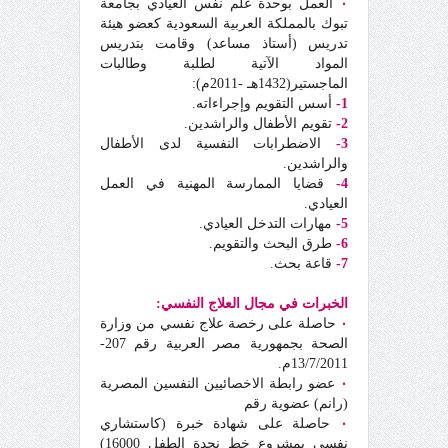
٠
العمل بوحدة علم نفس العيادي بجامعة
تبوك بالمملكة العربية السعودية كعضو هيئة
تدريس (أستاذ مساعد) وقامت بتدريس
المواد الآتية لطلبة وطالبات
الماجستير(1432هـ -2011م):
1-
أسس التقويم وإجراءاته.
2-
تقويم الأطفال والراشدين.
3-
الاضطرابات النفسية لدى الأطفال
والراشدين.
4-
قضايا الممارسة المهنية في العمل
العيادي.
5-
مهارات التدخل العيادي.
6-
طرق البحث والتقويم.
7-
قاعة بحث.
الخبرات في مجال العلاج النفسي:
٠
حاصلة على رخصة علاج نفسي من وزارة
الصحة بجمهورية مصر العربية رقم 207-
13/7/2011م.
٠
عضو رابطة الاخصائيين النفسين المصرية
(رانم) عضوية رقم
٠
حاصلة على شهادة خبرة (كاستشاري
نفسي بمشروع خط نجدة الطفل 16000)