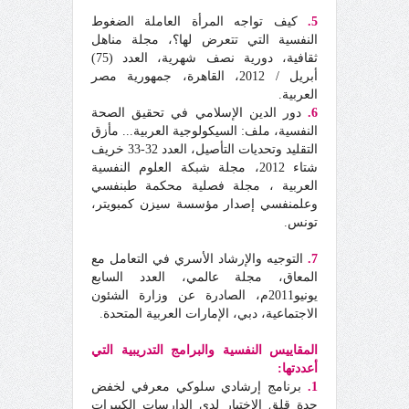
5.
كيف تواجه المرأة العاملة الضغوط
النفسية التي تتعرض لها؟، مجلة مناهل
ثقافية، دورية نصف شهرية، العدد (75)
أبريل / 2012، القاهرة، جمهورية مصر
العربية.
6.
دور الدين الإسلامي في تحقيق الصحة
النفسية، ملف: السيكولوجية العربية... مأزق
التقليد وتحديات التأصيل، العدد 32-33 خريف
شتاء 2012، مجلة شبكة العلوم النفسية
العربية ، مجلة فصلية محكمة طبنفسي
وعلمنفسي إصدار مؤسسة سيزن كمبويتر،
تونس.
7.
التوجيه والإرشاد الأسري في التعامل مع
المعاق، مجلة عالمي، العدد السابع
يونيو2011م، الصادرة عن وزارة الشئون
الاجتماعية، دبي، الإمارات العربية المتحدة.
المقاييس النفسية والبرامج التدريبية التي
أعددتها:
1.
برنامج إرشادي سلوكي معرفي لخفض
حدة قلق الاختبار لدى الدارسات الكبيرات