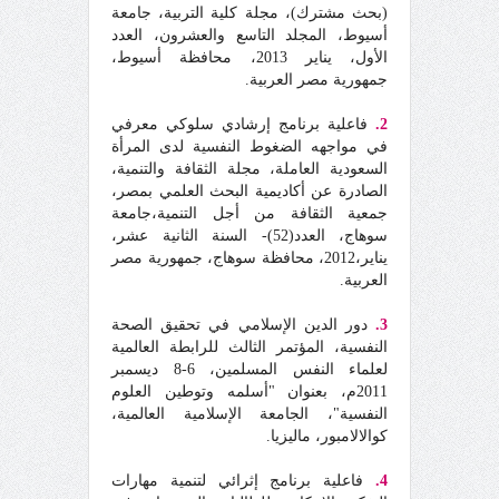
(بحث مشترك)، مجلة كلية التربية، جامعة
أسيوط، المجلد التاسع والعشرون، العدد
الأول، يناير 2013، محافظة أسيوط،
جمهورية مصر العربية.
2.
فاعلية برنامج إرشادي سلوكي معرفي
في مواجهه الضغوط النفسية لدى المرأة
السعودية العاملة، مجلة الثقافة والتنمية،
الصادرة عن أكاديمية البحث العلمي بمصر،
جمعية الثقافة من أجل التنمية،جامعة
سوهاج، العدد(52)- السنة الثانية عشر،
يناير،2012، محافظة سوهاج، جمهورية مصر
العربية.
3.
دور الدين الإسلامي في تحقيق الصحة
النفسية، المؤتمر الثالث للرابطة العالمية
لعلماء النفس المسلمين، 6-8 ديسمبر
2011م، بعنوان "أسلمه وتوطين العلوم
النفسية"، الجامعة الإسلامية العالمية،
كوالالامبور، ماليزيا.
4.
فاعلية برنامج إثرائي لتنمية مهارات