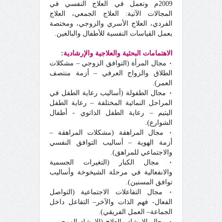
2009م وتعمل في العلاج النفسي في
المجالات الآتية: العلاج الجمعي، العلاج
الفردي، العلاج الأسري والزوجي، ومختصة
بعمل القياسات النفسية للأطفال والبالغين.
الاهتمامات البحثية والعلاجية والإرشادية:
٠
مجال المرأة (التوافق الزوجي – مشكلات
الطلاق والزواج العرفي – أزمة منتصف
العمر).
٠
مجال الطفولة (أساليب رعاية الطفل في
المراحل النمائية المختلفة – رعاية الطفل
اليتيم – رعاية الطفل الذاتوي - أطفال
الشوارع).
٠
مجال المراهقة (مشكلات المراهقة –
أزمة الهوية – أساليب التوافق النفسي
والاجتماعي للمراهق).
٠
مجال الكبار (التغيرات الجسمية
والانفعالية في مرحلة الشيخوخة وأساليب
توافق المسنين).
٠
مجال التفاعلات الاجتماعية (التواصل
الفعال- فهم الذات والآخر– التفاعل داخل
الجماعة– العمل الفريقي).
٠
مجال الإرشاد والعلاج (الإرشاد الزوجي –