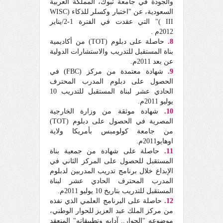
والجودة في جامعة تبوك، المملكة العربية
السعودية، عن "اختبار وكسلر للذكاء (WISC
III )" التي عقدت في الفترة 1-2/يناير
2012م .
8.
حاصلة على دبلوم (TOT) من أكاديمية
بناة المستقبل للتدريب والاستشارات الدولية
عن بعد 2011م.
9.
شهادة معتمدة من مركز (FBC) في
الحصول على دبلوم المدرب المحترف
الحادي عشر لبناة المستقبل للتدريب 10
يوليو 2011م.
10.
شهادة موثقة من وزارة الخارجية
المصرية في الحصول على دبلوم (TOT)
من جامعة كولومبس بأمريكا ولاية
اوهايو2011م.
11.
حاصلة على شهادة من جمعية بناة
المستقبل للحصول على المركز الثاني في
الإبداع خلال برنامج تدريب المدربين لدبلوم
المدرب المحترف الحادي عشر لبناة
المستقبل للتدريب بتاريخ 10 يوليو 2011م.
12.
حاصلة على البرنامج العلمي الذي نفذه
من مركز الملك عبد العزيز للحوار الوطني،
موضوعه "الحوار.. آدابه وتطبيقاته" المنعقد