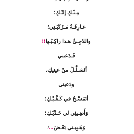
مِـنْـكِ إليْـكِ؛
غـارِقَـةٌ مَـرْكَبَـتِي؛
واللاجِـئُ هـذا راكِـبُـها‍‍
!!
فَـدَعيني
أتَسَـلَّـلُ منْ عينيكِ،
ودَعيني
أتَمَسَّـحُ في كَـفَّـيْـكِ؛
وَأَضِـيئِي لي خَـدَّيْـكِ؛
وَهَـبِيـني بَعْـضَ
...
/