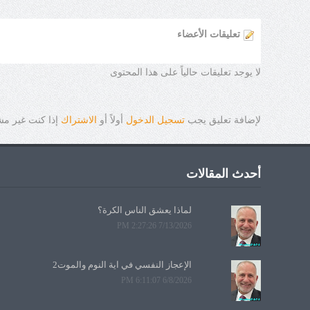
تعليقات الأعضاء
لا يوجد تعليقات حالياً على هذا المحتوى
لإضافة تعليق يجب
تسجيل الدخول
أولاً أو
الاشتراك
إذا كنت غير م
أحدث المقالات
لماذا يعشق الناس الكرة؟
7/13/2026 2:27:26 PM
الإعجاز النفسي في آية النوم والموت2
6/8/2026 6:11:07 PM