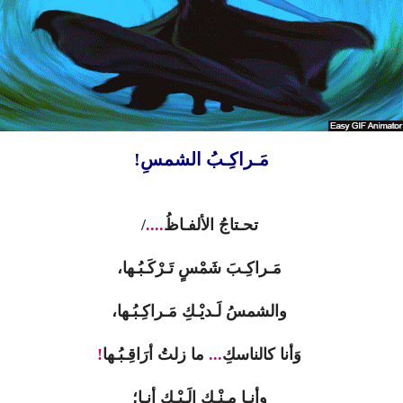
مَـراكِـبُ الشمسِ!
تحـتاجُ الألفـاظُ
....
/
مَـراكِـبَ شَمْسٍ تَـرْكَـبُـها،
والشمسُ لَـديْـكِ مَـراكِـبُـها،
وَأنا كالناسكِ
...
ما زلتُ أرَاقِـبُـها
!
وأنـا مِـنْـكِ إلَـيْـكِ أنـا؛