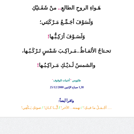
هَـواءِ الروحِ الطالعِ
..
منْ شَفَـتيْكِ
وَلَسَوْفَ أجَـمِّـعُ مَـرْكَبَتي؛
وَلَسَـوْفَ أرَكِـبُّـها
!
تحـتاجُ الألفـاظُ..مَـراكِـبَ شَمْسٍ تَـرْكَـبُـها،
والشمسُ لَـديْـكِ مَـراكِـبُـها
!
طاووس
"
أغنيات للوقوف
"
1,38 صباح الإثنين 25/12/2000
واقرأ أيضاً:
..... أجْـمَـلُ ما فيـكِ!
/
تهمته... الآخر!
/
أيًّــا كـانَ!
/
صوتكِ يَـكْفِي!