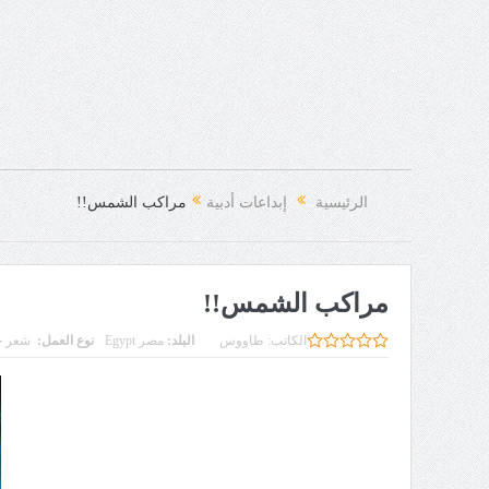
الرئيسية
إبداعات أدبية
مراكب الشمس!!
مراكب الشمس!!
الكاتب:
طاووس
البلد:
مصر Egypt
نوع العمل:
شعر ح