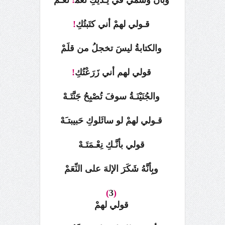
وبأنَّ وَشْمي في يَـديْكِ نعَمْ‍
!
نعـمْ
قـولي لهمْ أني كتَبتُكِ
!
والكتابةُ ليسَ تخجلُ من قلَمْ
قولي لهم أني زَرَعْتُكِ
!
والجُنَيْنَـةُ سوفَ تُصْبِحُ جَنَّتَـهْ
قـولي لهمْ لو سائَلوكِ حَبيبتـَهْ
قولي بأنَّـكِ نِعْـمَتَـهْ
وبِأنَّهُ شَكَرَ الإلهَ على النِّعَمْ
)
3
(
قولي لهمْ