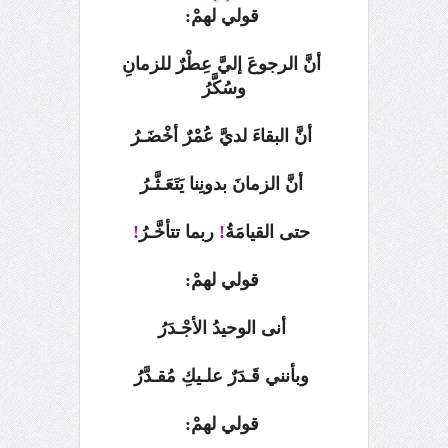
قولي لهمْ:
أنَّ الرجوعَ إليَّ عِطْرٌ للزمانِ
وسُكَّرُ
أنَّ البقاءَ لديَّ عُمْرٌ أخْضَـرُ
أنَّ الزمانَ بدونِنا يَتَعَـثَّـرُ
حتى القيامَةُ
!
ربما تتأخَّـرُ
!
قولي لهمْ:
أنى الوحيدُ الأجْـدَرُ
وبأنني قَـدَرٌ علـيكِ مُقـدَّرُ
قولي لهمْ: