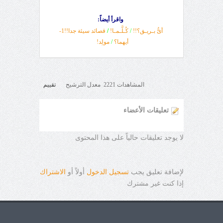
واقرأ أيضاً:
أىُّ بـريـق؟!!
/
كُـلَّـمـا!
/
قصائد سيئة جدا!!1-
أيهما؟
/
مولِد!
المشاهدات 2221 معدل الترشيح
تقييم
تعليقات الأعضاء
لا يوجد تعليقات حالياً على هذا المحتوى
لإضافة تعليق يجب
تسجيل الدخول
أولاً أو
الاشتراك
إذا كنت غير مشترك