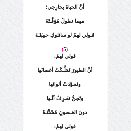
أنَّ الحياةَ بخارِجي؛
مهما تطولُ مُؤقَّـتَهْ
قـولي لهمْ لو سائلوكِ حبيبَتَـهْ
)
5
(
قولي لهمْ:
أنَّ الطيورَ تَمَلَّـكَتْ أغصانَها
وتَعَـوَّدَتْ ألوانَها
وتَحِنُّ تعْـرِفُ أنَّـها
دونَ الغـصونِ مُشَتَّتَـهْ
قولي لهمْ: