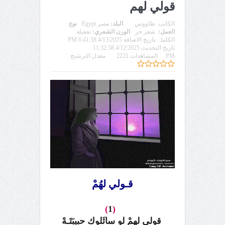
قولي لهم
الكاتب:
طاووس
البلد:
مصر Egypt
نوع
العمل:
شعر حر
الوزن الشعري:
تفعيلة
الكامل
تاريخ الاضافة 4/13/2025 6:41:58 PM
تاريخ التحديث 4/12/2025 11:32:58
PM
المشاهدات 2221
معدل الترشيح
قـولي لهُمْ
)
1
(
قولي لهمْ لو سائَلوكِ حبيبَتَـهْ