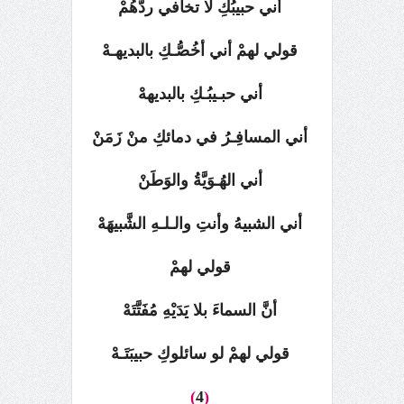
أني حبيبُكِ لا تخافي ردَّهُمْ
قولي لهمْ أني أخُصُّـكِ بالبديهـهْ
أني حبـيبُـكِ بالبديههْ
أني المسافِـرُ في دمائكِ منْ زَمَنْ
أني الهُـوَيَّةُ والوَطَنْ
أني الشبيهُ وأنتِ والـلـهِ الشَّبيهَهْ
قولي لهمْ
أنَّ السماءَ بلا يَدَيْهِ مُفَتَّتَهْ
قولي لهمْ لو سائلوكِ حبيبَتَـهْ
)
4
(