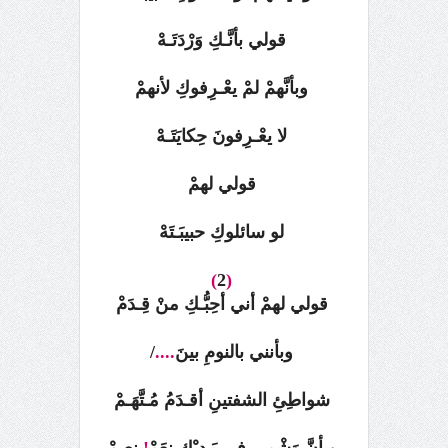
قولي بأنَّـكِ وَرْدَتَـهْ
وبأنَّهمْ لمْ يعْـرِفوكِ لأنهمْ
لا يعْـرِفونَ حِكايَتَـهْ
قولي لهمْ
لو سائلوكِ حبيبَـتَهْ
)
2
(
قولي لهمْ أني أحِبُّـكِ منْ قِـدَمْ
وبأنني بالنومِ بينَ
....
/
شواطِئِ الشفتينِ
أقـدَمُ مُـتَّهَـمْ