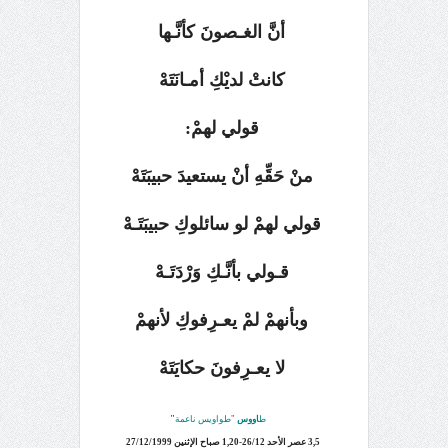
أنَّ الغـصونَ كأنَّـها
كانتْ لديْكِ أمـانَتَهْ
قولي لهمْ:
منْ حَقِّهِ أنْ يستعيدَ حبيبَتَهْ
قولي لهمْ لو سائلوكِ حبيبَتَـهْ
قـولي بأنَّـكِ وَرْدَتَـهْ
وبأنهمْ لمْ يعـرِفوكِ لأنهمْ
لا يعـرِفونَ حكايَتَهْ
ط
اووس
"
طواويس ناعمة
"
3,5 عصر الأحد 26/12-1,20 صباح الإثنين 27/12/1999