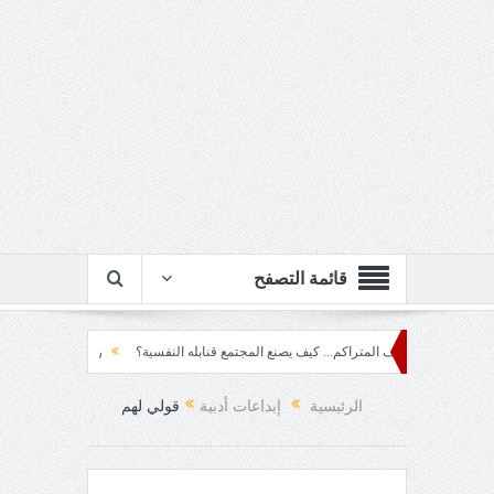
قائمة التصفح
العنف المتراكم... كيف يصنع المجتمع قنابله النفسية؟
ربع قرن!!
رزقٌ من يست
الرئيسية
إبداعات أدبية
قولي لهم