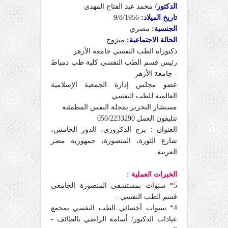
الدكتور/
محمد عبد
الفتاح المهدي
تاريخ الميلاد:
9/8/1956
الجنسية:
مصري
الحالة الاجتماعية:
متزوج
دكتوراه الطب النفسي جامعة الأزهر
رئيس قسم الطب النفسي كلية طب دمياط
- جامعة الأزهر
عضو مجلس إدارة الجمعية الإسلامية
العالمية للطب النفسي
مستشار التحرير بمجلة النفس المطمئنة
تتليفون العمل 050/2233290
العنوان : برج الدكروري، الدور الخامس،
شارع الثورة، المنصورة، جمهورية مصر
العربية
الخبرات العملية :
5* سنوات بمستشفى المنصورة الجامعي
قسم الطب النفسي .
4* سنوات أخصائي الطب النفسي بمجمع
عيادات الدكتور/ أسامة الراضي بالطائف -