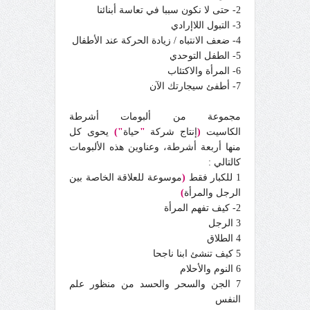
2- حتى لا نكون سببا في تعاسة أبنائنا
3- التبول اللاإرادي
4- ضعف الانتباه / زيادة الحركة عند الأطفال
5- الطفل التوحدي
6- المرأة والاكتئاب
7- أطفئ سيجارتك الآن
مجموعة من ألبومات أشرطة
الكاسيت
(
إنتاج شركة
"
حياة
"
)
يحوى كل
منها أربعة أشرطة، وعناوين هذه الألبومات
كالتالي :
1 للكبار فقط
(
موسوعة للعلاقة الخاصة بين
الرجل والمرأة
)
2- كيف تفهم المرأة
3 الرجل
4 الطلاق
5 كيف تنشئ ابنا ناجحا
6 النوم والأحلام
7 الجن والسحر والحسد من منظور علم
النفس