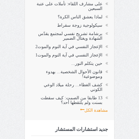
على مشارف اللقاء: تأملات على عتبة
السبعين
لماذا يعشق الناس الكرة؟
سيكولوجية زوجة سقراط
برشامة تشريح نفسي لمجتمع يقدّس
الشهادة ويغتال الضمير
الإعجاز النفسي في آية النوم والموت2
الإعجاز النفسي في آية النوم والموت1
حين يتكلم النور...
قانون الأحوال الشخصية... بهدوء
وموضوعية!
كشف الغطاء... رحلة ميلاد الوعي
الكوني
13 طابقا من الصمت: كيف سقطت
بسنت ولم يلتقطها أحد؟
مشاهدة الكل
جديد استشارات المستشار