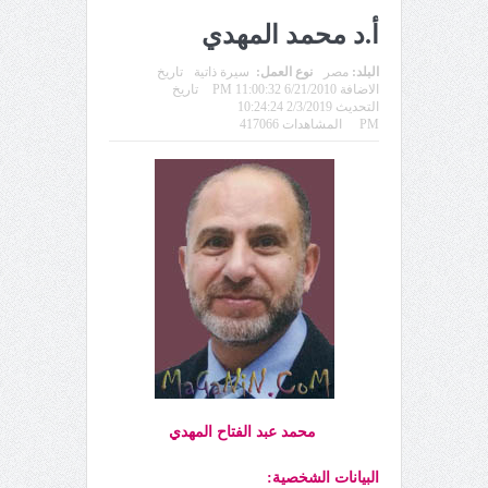
أ.د محمد المهدي
البلد:
مصر
نوع العمل:
سيرة ذاتية
تاريخ
الاضافة 6/21/2010 11:00:32 PM
تاريخ
التحديث 2/3/2019 10:24:24
PM
المشاهدات 417066
محمد عبد
الفتاح المهدي
البيانات الشخصية: