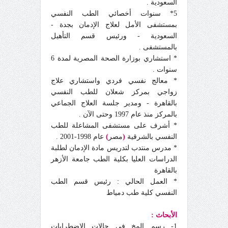
السعودية .
5* سنوات أخصائي الطب النفسي
بمستشفى الأمل لعلاج الإدمان بجدة -
السعودية - ورئيس قسم التأهيل
بالمستشفى .
* استشاري بوزارة الصحة المصرية لمدة 6
سنوات .
* معالج نفسي فردي واستشاري علاج
زواجي بمركز شعلان للطب النفسي
بالقاهرة - ومدير جلسة العلاج الجماعي
بالمركز منذ عام 1997 وحتى الآن .
* أشرف على مستشفى المشاعلة للطب
النفسي بالشرقية
(
مصر
)
عام 1998-2001 .
* مدرس منتدب لتدريس مادة الإدمان لطلبة
الدراسات العليا بكلية الطب جامعة الأزهر
بالقاهرة
* العمل الحالي : رئيس قسم الطب
النفسي كلية طب دمياط
الأبحاث :
1- رسم المخ في حالات الاضطرابات