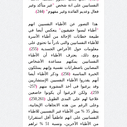
النفسانيين على انة شخص
"
غير متأكد وغير
فعال وعديم الفائدة وغير مفهوم
"
(
244
)
.
هذا التصور عن الأطباء النفسيين انهم
"
أطباء ليسوا حقيقيون
"
ينعكس أيضا في
طبيعة خطابات الإحالة من أطباء الأسرة
للأطباء النفسانيين والتى نادراً ما تحتوي على
معلومات حول الأعراض الجسدية
(
255
)
.
ومع ذلك، يعترف الأطباء أن الأطباء
النفسانيين يمكنهم مساعدة الأشخاص
المصابين باضطرابات نفسية وإنهم يمتلكون
الخبرة المناسبة
(
256
)
. وذكر الأطباء أيضا
أنهم يقدروا الأطباء النفسيين الإستشاريين
وقد يرغبوا فى أخذ المشورة منهم
(
257-
259
)
، ولكن لايرغبوا أن يكونوا خاضعين
علاجيا لهم على المدى الطويل
(
250,261
)
.
وعلى الرغم من هذه الاتجاهات الإيجابية،
ينظر 35 % من الأطباء غير النفسيين للاطباء
النفسانيين على انهم عاطفياً أقل استقرارا
من الأطباء الآخرين، ونسبة 51 % تراهم