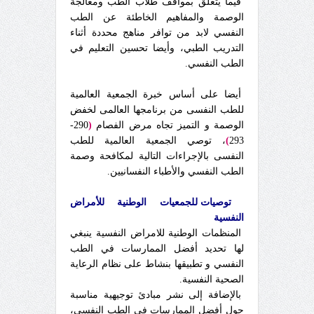
فيما يتعلق بمواقف طلاب الطب ومعالجة
الوصمة والمفاهيم الخاطئة عن الطب
النفسي لابد من توافر مناهج محددة أثناء
التدريب الطبي، وأيضا تحسين التعليم في
الطب النفسي.
أيضا على أساس خبرة الجمعية العالمية
للطب النفسى من برنامجها العالمى لخفض
الوصمة و التميز تجاه مرض الفصام
(
290-
293
)
، توصي الجمعية العالمية للطب
النفسى بالإجراءات التالية لمكافحة وصمة
الطب النفسي والأطباء النفسانيين.
توصيات للجمعيات الوطنية للأمراض
النفسية
المنظمات الوطنية للامراض النفسية ينبغي
لها تحديد أفضل الممارسات في الطب
النفسي و تطبيقها بنشاط على نظام الرعاية
الصحية النفسية.
بالإضافة إلى نشر مبادئ توجيهية مناسبة
حول أفضل الممارسات فى الطب النفسى،