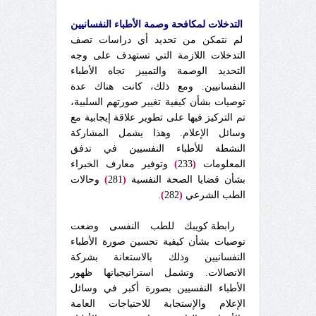
التدخلات لمكافحة وصمة الأطباء النفسانيين
لم نتمكن من تحديد أي دراسات تصف
التدخلات اللازمة التي تستهدف على وجه
التحديد الوصمة والتمييز تجاه الأطباء
النفسانيين. ومع ذلك، كانت هناك عدة
توصيات بشأن كيفية تغيير صورتهم السلبية،
تم التركيز فيها على تطوير علاقة إيجابية مع
وسائل الإعلام. وهذا يشمل المشاركة
النشطة للأطباء النفسيين في تدفق
المعلومات
(
233
)
وتوفير معارف الخبراء
بشأن قضايا الصحة النفسية
(
281
)
وحالات
الطب الشرعي
(
282
)
.
رابطة كويبك للطب النفسى وضعت
توصيات بشأن كيفية تحسين صورة الأطباء
النفسانيين وذلك بالاستعانة بشركة
الاتصالات. وتشمل استراتيجياتها ظهور
الأطباء النفسيين بصورة أكبر في وسائل
الإعلام والإستجابة للاحتياجات العامة