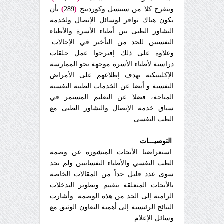
ويتقرح كلا من سبيسل وكوردينج
(
289
)
بأن
يكون هناك توافر لوسائل الإتصال ولخدمة
التشاور الطبى بين أطباء الأسرة والأطباء
النفسيين للحد من التأخير في الإحالات.
وعلاوة على ذلك إقترحوا عمل حلقات
دراسية لأطباء الأسرة موجهة نحو الممارسة
الإكلينيكية بهدف إطلاعهم على الأمراض
النفسية و أيضا عن الخدمات الطبية النفسية
المتاحة، فضلا عن التعليم المستمر في
سياق خدمة الإتصال والتشاور الطبى مع
الطب النفسى.
التوصيـــات
استعراضنا الأبحاث المنشوره عن وصمة
الطب النفسي والأطباء النفسانيين ولم نجد
سوى عدد قليل جداً من المقالات الخاصة
بالأبحاث المتعلقة بتقييم وتطوير التدخلات
الرامية إلى الحد من هذه الوصمة. وأشارت
النتائج الرئيسية إلى أهمية التعاون الوثيق مع
وسائل الإعلام.