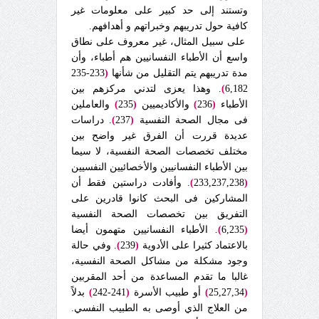
وتستند إلى حد كبير على معلومات غير
كافية حول تدريبهم وخبراتهم و أهدافهم.
على سبيل المثال، غير معروف على نطاق
واسع أن الأطباء النفسانيين هم أطباء، وأن
مدة تدريبهم يتم التقليل من شأنها
(
233-235
6,182
)
. وهذا يعزى لتدني مركزهم بين
الأطباء
(
236
)
والأكاديميين
(
235
)
والعاملين
فى مجال الصحة النفسية
(
237
)
. دراسات
عديدة قررت أن الفرق غير واضح بين
مختلف تخصصات الصحة النفسية، لا سيما
بين الأطباء النفسانيين والأخصائيين النفسيين
(
233,237,238
)
. وأفادت دراستين فقط أن
المشاركين فى البحث كانوا قادرين على
التفريق بين تخصصات الصحة النفسية
(
6,235
)
. الأطباء النفسانيين متهمون أيضا
بالاعتماد كثيرا على الأدوية
(
239
)
. وفي حالة
وجود مشكلة من مشاكل الصحة النفسية،
غالبا ما تقدم المساعدة من أحد المقربين
(
25,27,34
)
أو طبيب الأسرة
(
241-242
)
بدلاً
من العلاج الذي أوصى به الطبيب النفسي.