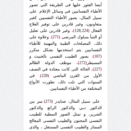
أيضا العثور عليها فى الطريقة التي تصور
الأطباء النفسانيين في وسائل الإعلام. على
سبيل المثال، يصور الأطباء النفسيين كغير
متعاونون، وغير قادرين على توفير العلاج
الفعال
(
128,224
)
، وغير قادرين على تعليل
أو التنبآ بسلوك المرضى
(
271
)
. وعلاوة على
ذلك، المصلحات الطبية والمهنية للأطباء
النفسانيين يتم استخدمها بشكل متكرر
(
107
)
. يصور الطبيب النفسى بالخبيث و
المسيطر
(
272
)
، موظف الدولة الظالم
(
227
)
، الحالة التى كانت معتادة في النصف
الأول من القرن الماضي
(
228
)
. في
السنوات التي تلت ذلك، تطورت الأنواع
المختلفة من الأطباء النفسانيين.
على سبيل المثال، شنايدر
(
273
)
ميز بين
الدكتور دبي والدكتور الرائع والدكتور
الشرير، و تمثل الصور النمطية للطبيب
النفسي المجنون والطبيب النفسى المعالج
الممتاز والطبيب النفسى المستغل ، والذى