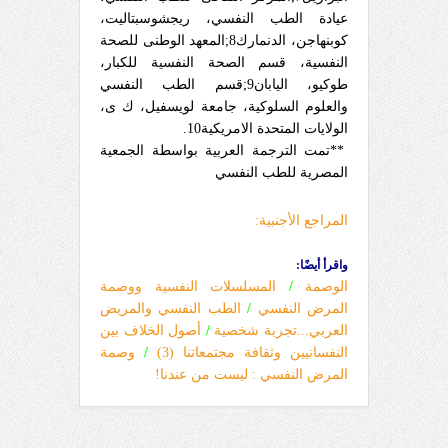
عيادة الطب النفسي، ريجشوسبتاليت،
كوبنهاجن، الدنمارك8;المعهد الوطنى للصحة
النفسية، قسم الصحة النفسية للكبار،
طوكيو، اليابان9;قسم الطب النفسي
والعلوم السلوكية، جامعة لويسفيل، ك ى،
الولايات المتحدة الامريكية10.
**تمت الترجمة العربية بواسطة الجمعية
المصرية للطب النفسي
المراجع الأجنبية:
واقرأ أيضًا:
الوصمة
/
المسلسلات النفسية ووصمة
المرض النفسي
/
الطب النفسي والمريض
العربي...تجربة شخصية
/
أصول الخلاف بين
النفسانيين وثقافة مجتمعاتنا (3)
/
وصمة
المرض النفسي : ليست من عندنا!