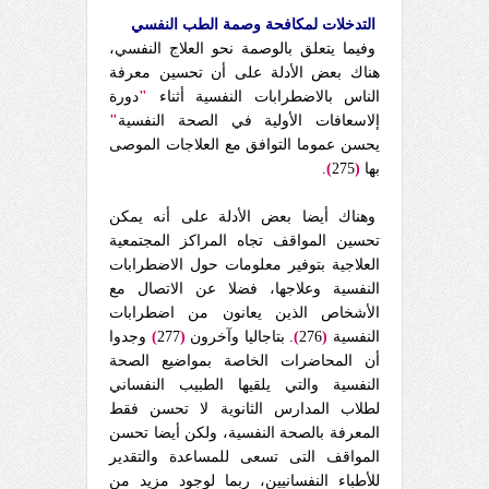
التدخلات لمكافحة وصمة الطب النفسي
وفيما يتعلق بالوصمة نحو العلاج النفسي،
هناك بعض الأدلة على أن تحسين معرفة
الناس بالاضطرابات النفسية أثناء
"
دورة
إلاسعافات الأولية في الصحة النفسية
"
يحسن عموما التوافق مع العلاجات الموصى
بها
(
275
)
.
وهناك أيضا بعض الأدلة على أنه يمكن
تحسين المواقف تجاه المراكز المجتمعية
العلاجية بتوفير معلومات حول الاضطرابات
النفسية وعلاجها، فضلا عن الاتصال مع
الأشخاص الذين يعانون من اضطرابات
النفسية
(
276
)
. بتاجاليا وآخرون
(
277
)
وجدوا
أن المحاضرات الخاصة بمواضيع الصحة
النفسية والتي يلقيها الطبيب النفساني
لطلاب المدارس الثانوية لا تحسن فقط
المعرفة بالصحة النفسية، ولكن أيضا تحسن
المواقف التى تسعى للمساعدة والتقدير
للأطباء النفسانيين، ربما لوجود مزيد من