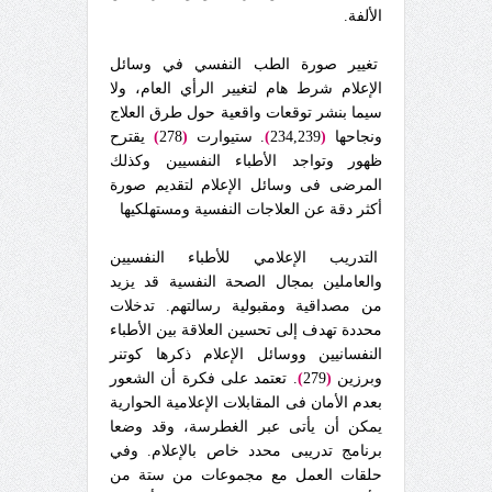
الألفة.
تغيير صورة الطب النفسي في وسائل
الإعلام شرط هام لتغيير الرأي العام، ولا
سيما بنشر توقعات واقعية حول طرق العلاج
ونجاحها
(
234,239
)
. ستيوارت
(
278
)
يقترح
ظهور وتواجد الأطباء النفسيين وكذلك
المرضى فى وسائل الإعلام لتقديم صورة
أكثر دقة عن العلاجات النفسية ومستهلكيها
التدريب الإعلامي للأطباء النفسيين
والعاملين بمجال الصحة النفسية قد يزيد
من مصداقية ومقبولية رسالتهم. تدخلات
محددة تهدف إلى تحسين العلاقة بين الأطباء
النفسانيين ووسائل الإعلام ذكرها كوتنر
وبرزين
(
279
)
. تعتمد على فكرة أن الشعور
بعدم الأمان فى المقابلات الإعلامية الحوارية
يمكن أن يأتى عبر الغطرسة، وقد وضعا
برنامج تدريبى محدد خاص بالإعلام. وفي
حلقات العمل مع مجموعات من ستة من