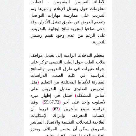
الأطباء النفسيين المقيميين ، أعطيت
معلومات حول وسائل الإعلام و دورها وتم
التدريب على ممارسة مهارات التواصل
وتقديم العرض عن طريق تمثيل الأدوار. وقد
إدعى صاحبا التجربة نتائج إيجابية بالتدريب،
على الرغم من عدم وجود تقييم رسمي
للتجربة.
معظم التدخلات الرامية إلى تعديل مواقف
طلاب الطب حول الطب النفسي تركز على
إجراء تغيرات في طرق التدريس والمناهج
الدراسية في كلية الطب. الدراسات
المقارنة للأنماط المختلفة من التعليم
(
مثل
التدريس التقليدى مقابل التدريس على
أساس المشكلة
)
فشل في إظهار ميزة
لأسلوب واحد على آخر
(
55,67,72
)
وفقا
لدراسة سينغ وأخرين
(
67
)
قرروا أن
إكتساب المعرفة،. وإدراك الإمكانيات
العلاجية للتدخلات النفسية والاتصال المباشر
بالمريض يمكن أن يحسن المواقف ويعزز
الجاذبية للطب النفسي كخيار وظيفي.