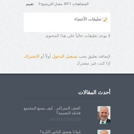
المشاهدات 8971 معدل الترشيح 0
تقييم
تعليقات الأعضاء
لا يوجد تعليقات حالياً على هذا المحتوى
لإضافة تعليق يجب
تسجيل الدخول
أولاً أو
الاشتراك
إذا كنت غير مشترك
أحدث المقالات
العنف المتراكم... كيف يصنع المجتمع
قنابله النفسية؟
8/9/2026 4:11:57 PM
لماذا يعشق الناس الكرة؟