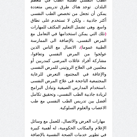
الطب النفسي لطلبة الطب في معظم
البلدان. توجد هناك طرق تدريس متعددة
يمكن أن تجعل من تخصص الطب النفسى
أكثر جاذبية ، ولكن لا تستخدم على نطاق
واسع. وهى تشمل التعليم المكثف للمهارات
(
تلك التي يمكن استخدامها في التعامل مع
المرض النفسى، بالإضافة الى الممارسة
الطبية عموما
)
، الاتصال مع الناس الذين
عولجوا من المرض النفسي وتعافوا،
مشاركة أفراد عائلات المرضى كمدربين أو
معلمين فى العلاج الروتينى للمرض النفسى
والإعاقة في المجتمع، التعرض للرعاية
المجتمعية الناجحة فى علاج المرض النفسى
،استخدام المدارس الصيفية وتبادل البرامج
لزيادة جاذبية الطب النفسي، وتحقيق تكامل
أفضل بين تدريس الطب النفسي مع طب
الاعصاب والعلوم السلوكية.
مهارات العرض والاتصال، للعمل مع وسائل
الإعلام والمكاتب الحكومية، له أهمية كبيرة
في تطوير خدمات الصحة النفسية بالإضافة