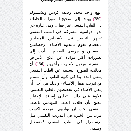
نهج واحد محدد وصفه كودين وتشيشولم
(
280
)
يهدف إلى تصحيح التصورات الخاطئة
بأن العلاج النفسي غير فعال. وهى عبارة عن
ندوة دراسية مشتركة فى الطب النفسي
تظهر التحسن فى الأشخاص المصابين
بالفصام يقوم بالندوة الأطباء الإخصائيين
النفسيين و مرضى الفصام ، أدت إلى
تصورات أكثر مواتاة عن علاج الأمراض
النفسية. ويقول لامبرت وأخرين
(
136
)
أن
معالجة الصورة السلبية عن الطب النفسي
ينبغي البدء بها في كلية الطب وأن تستمر
مع تدريب صغار الأطباء ، و ذلك من أجل أن
يبقى الأطباء فى تخصصهم بالطب النفسى.
علاوة على ذلك، لتفادي إساءة الإختيار،
ينصح بأن طلاب الطب المهتمين بالطب
النفسى يجب ان تواتيهم الفرصة لكسب
مزيد من الخبرة في التدريب النفسي قبل
الإستمرار في الطب النفسي كمستقبل
وظيفى.