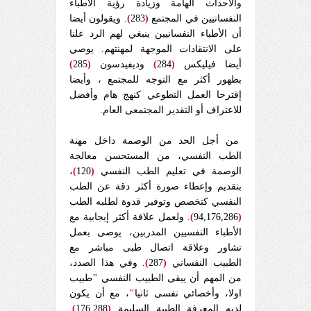
والأحداث الهامة وزيادة رؤية الأطباء
النفسانيين في المجتمع
(
283
)
. ويقولون أيضا
أن الأطباء النفسانيين ينبغي لهم الرد علنا
على الانتقادات الموجهة لمهنتهم. يوصي
أيضا فيليكس
(
284
)
وديفيدسون
(
285
)
بظهور أكثر مع التوجه للمجتمع ، وأيضا
إقترحا العمل التطوعي كنهج هام وأفضل
للاعتراف أو التقدير المجتمعى العام.
من أجل الحد من الوصمة داخل مهنة
الطب النفسي، من المستحسن معالجة
الوصمة في تعليم الطب النفسي
(
120
)
،
بتقديم وإعطاء صورة أكثر دقة عن الطب
النفسي كتخصص وتوفير قدوة لطلبه الطب
(
94,176,286
)
. ولعمل علاقة أكثر إيجابية مع
الأطباء النفسيين المدربين، يوصى بعمل
تشاور وعلاقة اتصال طبى مباشر مع
الطبيب النفساني
(
287
)
. وفي هذا الصدد،
من المهم أن يبقى الطبيب النفسي
"
طبيب
اولا، وأخصائي نفسى ثانيا
"
، مع أن يكون
لديه المعرفة الطبية السليمة
(
176,288
)
.