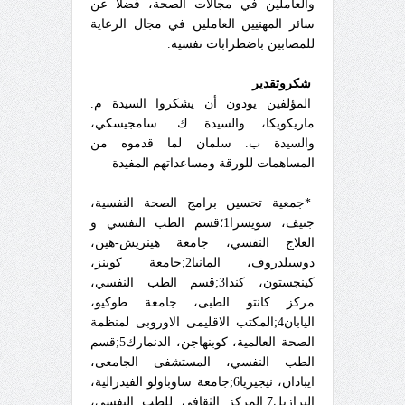
والعاملين في مجالات الصحة، فضلا عن
سائر المهنيين العاملين في مجال الرعاية
للمصابين باضطرابات نفسية.
شكروتقدير
المؤلفين يودون أن يشكروا السيدة م.
ماريكويكا، والسيدة ك. سامجيسكي،
والسيدة ب. سلمان لما قدموه من
المساهمات للورقة ومساعداتهم المفيدة
*جمعية تحسين برامج الصحة النفسية،
جنيف، سويسرا1؛قسم الطب النفسي و
العلاج النفسي، جامعة هينريش-هين،
دوسيلدروف، المانيا2;جامعة كوينز،
كينجستون، كندا3;قسم الطب النفسي،
مركز كانتو الطبى، جامعة طوكيو،
اليابان4;المكتب الاقليمى الاوروبى لمنظمة
الصحة العالمية، كوبنهاجن، الدنمارك5;قسم
الطب النفسي، المستشفى الجامعى،
ايبادان، نيجيريا6;جامعة ساوباولو الفيدرالية،
البرازيل7;المركز الثقافى للطب النفسي،