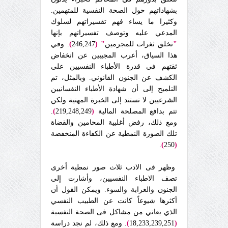
بشهاداتهم حول الصحة النفسية للمتهمين.
وكثيرا ما يساء فهم تفسيراتهم لسلوك
المدعي عليه وتوصف تفسيراتهم بإنها
"
تخلق ثغرات للمجرمين
"
(
246,247
)
. وفي
هذا السياق، أعرب المجيبين عن انخفاض
ثقتهم في قدرة الأطباء النفسيين على
الكشف عن الجنون القانوني. وبالمثل، تم
التلميح إلى أن شهادة الأطباء النفسانيين
الشرعيين لا تستند إلى الخبرة المهنية ولكن
تتم بدافع المصلحة المالية
(
219,248,249
)
.
ومع ذلك، رفض أغلبية المحامين والقضاة
تلك الصورة النمطية عن الكفاءة المنخفضة
.
)
250
(
وظهر فى الادب ثلاث صور نمطية أخرى
تصف الاطباء النفسيين، وأشارت إلى
الجنون والغرابة والسوء. ويمكن القول أن
أكثرها شيوعاً كانت عن الطبيب النفسي
الذي يعاني من مشاكل فى الصحة النفسية
(
18,233,239,251
)
. ومع ذلك، لم نجد دراسة