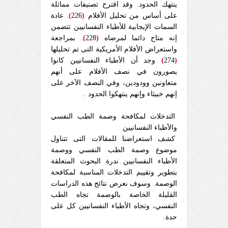
ينتهك الحدود. وقد اقترح تصنيفات مماثلة
على أساس من تحليل الأفلام
(
226
)
. عادة
السمات الإيجابية للأطباء النفسانيين تتضمن
إنه متاح دائما لمرضاه
(
228
)
. بمراجعة
واستعراض الأفلام الأمريكية التى تم تحليلها
(
274
)
وجد أن الأطباء النفسانيين كانوا
يصورون في نصف الأفلام على أنهم
متعاونين وودودين، وفي النصف الآخر على
إنهم خبيثاء وإنهم ينتهكوا الحدود .
التدخلات لمكافحة وصمة الطب النفسي
والأطباء النفسانيين
كشف استعراضنا للمقالات التى تتناول
موضوع وصمة الطب النفسي ووصمة
الأطباء النفسانيين ندرة البحوث المتعلقة
بتطوير وتقييم التدخلات المناسبة لمكافحة
الوصمة. وسوف نعرض نتائج هذه الدراسات
القليلة الخاصة بالوصمة تجاه الطب
النفسي، وتجاه الأطباء النفسانيين كل على
حدة.