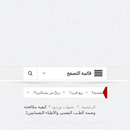
قائمة التصفح
ة؟
ربع قرن!!
رزقٌ من يستكثره؟!
منطق الأرضة والسياسة!!
لحظة نشو
الرئيسية
شبهات وردود
كيفية مكافحة
وصمة الطـب النفسي والأطباء النفسانيين2