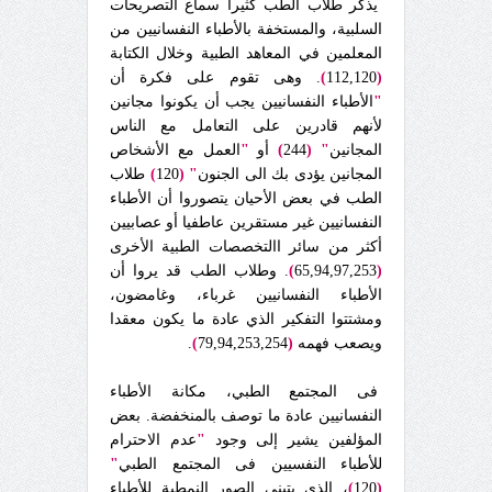
يذكر طلاب الطب كثيرا سماع التصريحات
السلبية، والمستخفة بالأطباء النفسانيين من
المعلمين في المعاهد الطبية وخلال الكتابة
(
112,120
)
. وهى تقوم على فكرة أن
"
الأطباء النفسانيين يجب أن يكونوا مجانين
لأنهم قادرين على التعامل مع الناس
المجانين
"
(
244
)
أو
"
العمل مع الأشخاص
المجانين يؤدى بك الى الجنون
"
(
120
)
طلاب
الطب في بعض الأحيان يتصوروا أن الأطباء
النفسانيين غير مستقرين عاطفيا أو عصابيين
أكثر من سائر االتخصصات الطبية الأخرى
(
65,94,97,253
)
. وطلاب الطب قد يروا أن
الأطباء النفسانيين غرباء، وغامضون،
ومشتتوا التفكير الذي عادة ما يكون معقدا
ويصعب فهمه
(
79,94,253,254
)
.
فى المجتمع الطبي، مكانة الأطباء
النفسانيين عادة ما توصف بالمنخفضة. بعض
المؤلفين يشير إلى وجود
"
عدم الاحترام
للأطباء النفسيين فى المجتمع الطبي
"
(
120
)
، الذي يتبنى الصور النمطية للأطباء