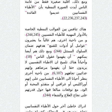
ومع ذلك، أقلية صغيرة فقط من عامة
الناس أيدت الصورة النمطية بأن
"
الأطباء
النفسانيين عديموا الفائدة
"
.
)
22,236,237,243
(
هناك تنافس بين القوالب النمطية الخاصة
بالأدوار المهنية للأطباء النفسيين
(
244,245
)
.
و من ناحية اخرى، هم غالباً ما يعتبرون
"
عوامل أو أدوات للقمع
"
هدفهم ضمان
السلوك الممتثل
(
244
)
ومع ذلك هم أيضا
يمكنهم
"
أن يفهموا عقول الناس
"
(
18
)
.
وأحياناً هناك تلميح ان الاطباء النفسيين لا
يريدون حقا أن يفهموا مرضاهم وإنهم
عدائيين تجاههم
(
6,107
)
. من ناحية أخرى
ينظر أحيانا الى الأطباء النفسانيين على إنهم
أوراكليس أو عرافين أو منقذو المحبة أو
الود، مع توقعات مبالغا فيها حول قدرتهم
على نجاح العلاج والشفاء
(
244
)
.
ادراك خاطئ آخر حول الأطباء النفسانيين
تتعلق بدورهم في المحاكم كخبراء يدلون