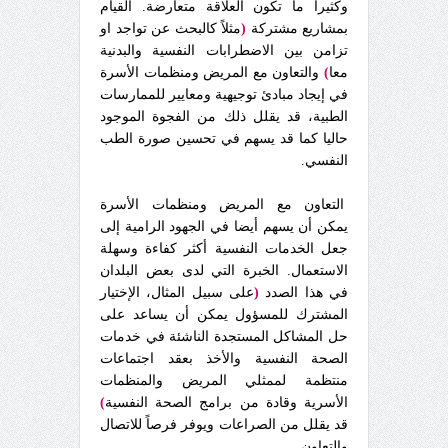
وكثيرا ما تكون العلاقة متعارضة. القيام
بمشاريع مشتركة
(
مثلاً كالبحث عن تواجد او
تزامن بين الاضطرابات النفسية والبدنية
معا
)
والتعاون مع المريض ومنظمات الأسرة
في إيجاد مبادئ توجيهية ومعايير للممارسات
الطبية، قد يقلل ذلك من الفجوة الموجود
حاليا كما قد يسهم في تحسين صورة الطب
النفسي.
التعاون مع المريض ومنظمات الأسرة
يمكن أن يسهم أيضا في الجهود الرامية إلى
جعل الخدمات النفسية أكثر كفاءة وسهلة
الاستعمال. الخبرة التي لدى بعض البلدان
في هذا الصدد
(
على سبيل المثال، الإختيار
المشترك للمسؤول يمكن أن يساعد على
حل المشاكل المستجدة الناشئة في خدمات
الصحة النفسية والأخذ بعقد اجتماعات
منتظمة لممثلي المريض والمنظمات
الأسرية وقادة من برامج الصحة النفسية
)
قد يقلل من الصراعات ويوفر فرصاً للاتصال
والتعاون.