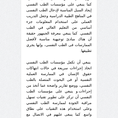
كما ينبغي على مؤسسات الطب النفسي
إيجاد السبل المناسبة لإدخال الطب النفسى
في المناهج الطبية الدراسية وجعل التدريب
العملى على استخدام المعلومات جزء
أساسي من التعليم العالي في الطب
النفسي. كما ينبغي معرفة الجمهور حقيقة
أن هناك مبادئ توجيهية مناسبة لأفضل
الممارسات فى الطب النفسى، وإنها يجري
تطبيقها.
ينبغي أن تكفل مؤسسات الطب النفسي
اتخاذ إجراءات سريعة في حالات انتهاكات
حقوق الإنسان في الممارسة العملية
النفسية أو فى البحوث المتصلة بالطب
النفسي، ووضع تقارير واضحة عما أتخذ من
إجراءات.و ينبغي على مؤسسات الطب
النفسي أن تركز على تطوير تقنيات تسهل
مراقبة الجودة لممارسة الطب النفسي
وعلى استخدام هذه التقنيات على نطاق
واسع. كما ينبغى عليهم في الاتصال مع