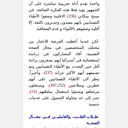
واحدة تقدم أدلة تجريبية مباشرة على أن
الجمهور يؤيد فعلا هذه الفكرة الشائعة. في
مسح سكاني
(
236
)
الاغلبية وصفوا الأطباء
النفسانيين بأنهم مفيدون وجديرون بالثقة، إلا
أقلية وصفوهم بالالتواء و عدم الشفافية.
لكن عندما أعطيت الفرصة للاختيار بين
مختلف المتخصصين في مجال الصحة
النفسية، أفاد المشاركون فى دراسة
إستقصائية فى أستراليا إنهم يشعرون براحة
أقل حين التحدث مع الأطباء النفسانيين وتم
تصنيفهم أنهم الأكثر غرابة
(
237
)
. وأخيراً،
ينظر الى الأطباء النفسانيين على أنهم
خطرين ومتلاعبين
(
107,252
)
، ويستغلون
مرضاهم ويسيئوا استعمال سلطتهم
(
51
)
،
حتى إلى حد محاولة الحصول على خدمات
جنسية.
طــلاب الطــب، والعامليـــن فــي مجـــال
الصحــة