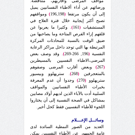
مواقف المرضى وأقاربهم، متناقضة.
ورضائهم عن أداء ألاطباء النفسانيين يميل
إلى أن يكون مرتفعا
(
196,198
)
ومواقفهم
تصبح أكثر إيجابية خلال فترة العلاج في
المستشفيات
(
161
)
. وكثيرا ما يعربوا عن
قلقهم إزاء الفرص المتاحة وما يصاحبها من
ضيق الوقت بالنسبة للمحادثات المركزة
المرتبطة بها التي توجد داخل مراكز الرعاية
النفسية
(
196, 266-269
)
. وقد وصف بعض
المرضى،الاطباء النفسيين بالمسيطرين
(
267
)
وبعض أقارب المرضى وصفوهم
بالمتعجرفين
(
268
)
. ستريهلوو وبيسيور
ستريهلوو
(
270
)
وجدوا أن عدم المعرفة
بخبرات الأطباء النفسانيين والمواقف
السلبية أدت بالآباء الذين لديهم أولاد مصابين
بمشاكل في الصحة النفسية إلى أن يختاروا
اللجوء للأطباء النفسيين فقط كحل أخير.
وسائـــل الإعــــلام
العديد من الصور النمطية السائدة لدى
عامة الجمهور عن الأطباء النفسيين يمكن