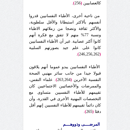
كالعصابيين
(
256
)
.
من ناحية أخرى، الأطباء النفسانيين قدروا
أنفسهم بألاكثر استبطانا والأقل سلطوية،
والأكثر ثقافة ونضجا من زملائهم الاطباء
ونسبة 77% منهم لا تتفق مع فكرة أنهم
كانوا أكثر عصابية. غير أن الأطباء النفسانيين
كانوا على علم جيد بصورتهم السلبية
.
)
246,256,262
(
الأطباء النفسانيين يبدو عموما أنهم يلاقون
قبولا جيدا من جانب سائر مهنيي الصحة
النفسية الأخرين
(
263,264
)
. علماء النفس،
والممرضات والأخصائيين الاجتماعيين كان
تقييمهم للأطباء النفسيين متساوى مع
التخصصات المهنية الأخرى في القدرة، وأن
كان دائماً تقييمهم للأطباء النفسيين إنهم أقل
دفئا
(
265
)
.
المرضــــى وذووهــــم