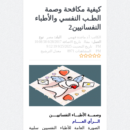
كيفية مكافحة وصمة
الطـب النفسي والأطباء
النفسانيين2
الكاتب:
أ.د ماجدة فهمي
البلد:
مصر
نوع
العمل:
مقال
تاريخ الاضافة 6/28/2017 10:08:58
PM
تاريخ التحديث 9/25/2025 9:12:19
PM
المشاهدات 8971
معدل الترشيح
وصمـــة الأطبـــاء النفسانييــــن
الـــرأي العـــــام
الصورة العامة للأطباء النفسيين سلبية