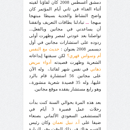
دمشق أغسطس 2008 كان لقاؤنا لقيته
أثناء الغذاء في ثاني أيام المؤتمر كان
واضح النشاط والجدية بسيطا مبتهجا
مبهجا
...
تبادلنا بطاقات التعريف واتفقنا
أن يساعدني في مجانين وبالفعل...
تواصلنا بعد عودتي لمصر وظهرت أولى
ردوده على استشارات مجانين في أول
ديسمبر 2008 بعنوان :
حديث مع النفس
أم وسواس قهري؟
لكن سبقتها إبداعاته
الشعرية وظهرت قصيدته
أدواء مريض
ذهاني
في نفس شهر لقائنا.، وله الآن
على مجانين 56 استشارة قام بالرد
عليها، وله 35 قصيدة شعرية منشورة.،
وهو رابع مستشار يفقده موقع مجانين.
بعد هذه المرة بحوالي السنة كنت بدأت
رحلات عمل قصيرة 3 أيام في
المستشفى السعودي الألماني بصنعاء
ضيفا على
أ.د نبيل نعمان
وكان رئيس
القسم هناك في ذلك الوقت وفي الزيارة