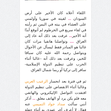
اللقاء أعلاه كان الأخير على أرض
السودان
...
لقيته في سوريا وأولمني
على العشاء في بيته في اليمن ثم رأيته
في لقاء سريع في الخرطوم لم أتوقع أبدًا
أنه الأخير
...
عرفت بعد ذلك أنه عاد إلى
العراق
....
وتواصلنا هاتفيا مرات كان
غالبا هو المبادر فقط ليسأل عن الأحوال
ويتواصل رحمة الله عليه كان سباقا
للخير، وعرفت بعد ذلك أنه –غالبا أثناء
الحرب على تنظيم الدولة الإسلامية-
سافر إلى تركيا أو ربما شمال العراق.
ثم في فترة بعد انحسار
الرعيب العربي
وغالبا أثناء الانقضاض على تنظيم الدولة
افتقدت التواصل الإليكتروني والهاتفي
معه فلم يكن يرد أو الهاتف مغلق
...
أذكر
أنني سألت
سداد جواد التميمي
عنه
فقال لا أعرف آخر عهدي به أثناء حفلة