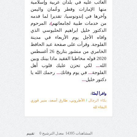
الغائب عليه في بلدان عربية وإسلامية
منها الإمارات وقطر وعُمان واليمن
وآخرها في إندونوسيا، تقديرا لما قدمه
من خدمات طبية لجامعاتهم
، المرحوم
)
الدكتور خليل ابراهيم الحلبوسي الذي
وافاه الأجل يوم الأربعاء في مدينة
الفلوجة. وقرأت على صفحة عبد الحافظ
الخامري من منشور بتاريخ 26 أغسطس
2020 قوله مخاطبا الفقيد ماذا بينك وبين
الله
لكي تحزن عليك قلوب أهل
...
الفلوجة
في يوم وفاتك
رحمك الله يا
...
...
دكتور خليل
...
واقرأ أيضًا:
بكاء الرجال
/
الأطروني، طارق أسعد، منير فوزي
البقاء لله
المشاهدات 14395 معدل الترشيح 0
تقييم