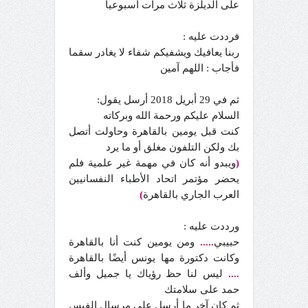
على الديلزة ثلاث مرات أسبوعيا
فرددت عليه :
ربنا يعافيك ويشفيكم شفاء لا يغادر سقما
فأجاب : اللهم آمين
ثم في 29 أبريل 2018 أرسل يقول:
السلام عليكم ورحمة الله وبركاته
كنت قبل يومين بالقاهرة وحاولت أتصل
بك ولكن التلفون مغلق أو ما يرد
(
ويبدو أنه كان في مهمة غير علمية فلم
يحضر مؤتمر اتحاد الأطباء النفسانيين
العرب الجاري بالقاهرة
)
ورددت عليه :
حبيبي
.....
ومن يومين كنت أنا بالقاهرة
وكانت دكتورة مها يونس أيضًا بالقاهرة
....
ليس لنا حظ رؤياك يا جميل وألف
حمد على سلامتك
ثم كان آخر ما أرسل على مرسال الفيس