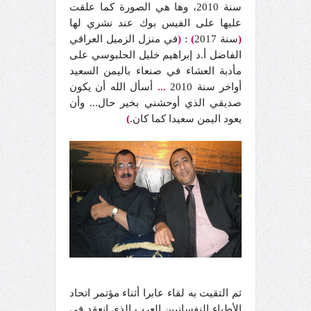
سنة 2010، وها هي الصورة كما علقت
عليها على الفيس بوك عند نشري لها
(
سنة 2017
)
:
(
في منزل الزميل العراقي
الفاضل أ.د إبراهيم خليل الحلبوسي على
مأدبة العشاء في صنعاء باليمن السعيد
أواخر سنة 2010
...
أسأل الله أن يكون
صديقي الذي أوحشني بخير حال... وأن
يعود اليمن سعيدا كما كان.
)
ثم التقيت به لقاء عابرا أثناء مؤتمر اتحاد
الأطباء النفسانيين العرب الذي انعقد في