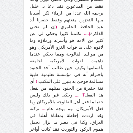
فقط من المدعوين فقد دعا د. خليل
يرحمه الله عددا من الزملاء لكن أسبابا
منها التخزين منعتهم وفقط حضرنا أ.د
عبد الحافظ الخامري
(
إن لم تخني
الذاكرة
)....
تكلمنا كثيرا وحكى لي عن
كثير من آلامه هو وأسرته وزملاؤه وما
لاقوه على يد قوات الغزو الأمريكي وهو
من مواليد الفالوجة ومما يحكي عندما
داهمت القوات الأمريكية الجامعة
بأقسامها وكيف حين طالب أحد الجنود
باحترام أنه في مؤسسة تعليمية طبية
مسالمة فوجئ به يتبرز على المكتب
!
أي
فئة حقيرة من الجنود يمثلهم من يفعل
هذا الفعل
؟
....
وحكى غير ذلك وليس
خفيا ما فعل أهل الفالوجة بالأمريكان وما
فعل الأمريكان بهم بوجه عام
....
تركته
وقد ازددت إحاطة بمعاناة أهلنا في
العراق، وكنا في مصر ما نزال نحمل
هموم الركود والتوريث فقد كانت أواخر