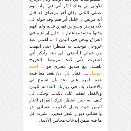
الأولى لي هناك أذكر أني في نهاية يوم
عملي الثاني وكان آخر مرضاي قد قال
أنه مريض د. خليل أبراهيم وقد حوله لي
لأنه مريض وسواس قهري قديم ولم أفهم
وقتها مقصده باعتبار د. خليل إبراهيم في
العراق ونحن في اليمن
!
...
لكنني عند
خروجي فوجئت به منتظرا حتى انتهيت
من عملي ليأخذني إلى بيته وأذكر أني
اعتذرت لأني كنت مرتبطا بالخروج
للعشاء مع صديق مصري هو
د. أحمد
جويفل
.....
فقال لي إذن نقعد معا قليلا
هذه المرة على وعد بأن تسمح لي
بالاحتفاء بك في زيارتك القادمة لليمن
وبالفعل اتفقنا على ذلك
....
وحكى لي
كيف أنه حين اضطر لترك العراق اختار
اليمن حيث يعمل كطبيب نفساني حر
وأعطاني ديوان شعر صغير
...
نشرت كل
ما فيه ضمن إبدعات مجانين الأدبية.