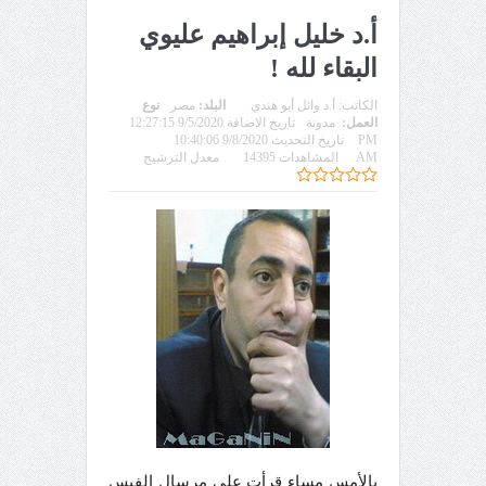
أ.د خليل إبراهيم عليوي
البقاء لله !
الكاتب:
أ.د وائل أبو هندي
البلد:
مصر
نوع
العمل:
مدونة
تاريخ الاضافة 9/5/2020 12:27:15
PM
تاريخ التحديث 9/8/2020 10:40:06
AM
المشاهدات 14395
معدل الترشيح
بالأمس مساء قرأت على مرسال الفيس