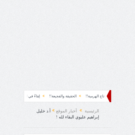
تاج الهرمية!!
الحقيقة والفجيعة!!
لِقاءُ في المَطَرِ!
أين القيادة!!
رس
الرئيسية
أخبار الموقع
أ.د خليل
إبراهيم عليوي البقاء لله !