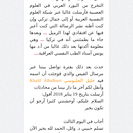
التخرج من البورد العربي في العلوم
العصبية فأرسلت غالبا عبر شبكة العلوم
النفسية العربية أو إلى جمال تركي وإن
كنت أظنه نشر الرسالة التي كنت أعبر
فيها عن افتقادي لهذا الزميل
...
وبعدها
جاء ما يطمئنني أنه في تركيا
...
وهي
معلومة أكدتها بعد ذلك غالبا من أ.د مها
يونس أستاذ الطب النفسي العراقية
....
حدث بعد ذلك بفترة تواصل بيننا عبر
مرسال الفيس والذي فوجئت أن اسمه
فيه
خليل الحلبوسي Khalil Alhalbusi
وأنقل لكم آخر ما دار بيننا من محادثات
أرسلت بتاريخ 19 يناير 2018 أقول:
السلام عليكم، أوحشتني كثيرا أرجو أن
تكون بخير
أجاب في اليوم الثالث
تسلم حبيبي د. وائل، الحمد لله بخير الآن