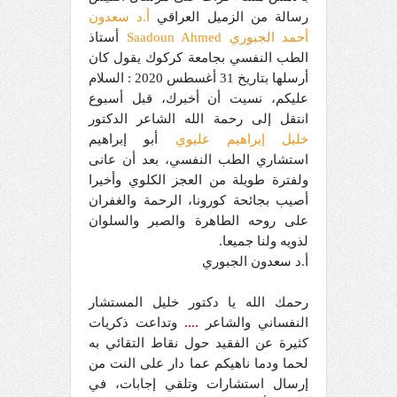
رسالة من الزميل العراقي
أ.د سعدون
أحمد الجبوري Saadoun Ahmed
أستاذ
الطب النفسي بجامعة كركوك يقول كان
أرسلها بتاريخ 31 أغسطس 2020 : السلام
عليكم، نسيت أن أخبرك، قبل أسبوع
انتقل إلى رحمة الله الشاعر الدكتور
خليل إبراهيم عليوي
أبو إبراهيم
استشاري الطب النفسي، بعد أن عانى
ولفترة طويلة من العجز الكلوي وأخيرا
أصيب بجائحة كورونا، الرحمة والغفران
على روحه الطاهرة والصبر والسلوان
لذويه ولنا جميعا.
أ.د سعدون الجبوري
رحمك الله يا دكتور خليل المستشار
النفساني والشاعر
....
وتداعت ذكريات
كثيرة عن الفقيد حول نقاط التقائي به
لحما ودما ناهيكم عما دار على النت من
إرسال استشارات وتلقي إجابات، في