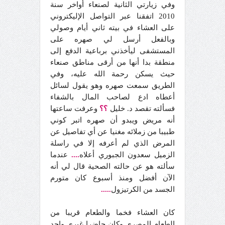
وفي زيارتي الثانية لصنعاء أواخر سنة
2010 اتفقنا عبر التواصل الإليكتروني
على العشاء في بيته ثاني أيام وصولي
وبالفعل أرسل لي صهره على
المستشفى ليأخذني برباعية الدفع إلى
منطقة بدا أنها من أرقى مناطق صنعاء
حيث يسكن رحمة الله عليه، وفي
الطريق سمعت صهره وهو يقول لسائل
أعطاه ادع لصاحب المال بالشفاء
فسألته تقصد د. خليل
؟؟
وعرفت ساعتها
أنه مريض ويبدو أن صهره اتبر كوني
طبيبا من زملائه مغنيا عن أي تفاصيل عن
المرض الذي لم أعرفه إلا في راسلة
الزميل سعدون الجبوري أعلاه
....
عندما
سألته هو عن حالته الصحية قال لي أنه
الآن أفضل ومنذ أسبوع كان متورم
الجسد من الكرتيزول
.....
كان العشاء فخما والطعام قريبا من
الطعام المصري وكان حاضرا غيري واحد