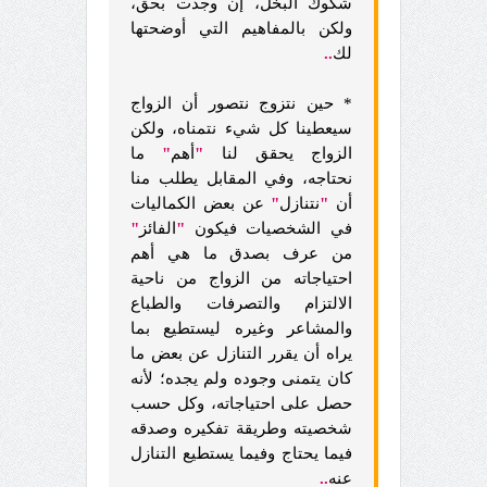
شكوك البخل، إن وجدت بحق،
ولكن بالمفاهيم التي أوضحتها
لك
..
* حين نتزوج نتصور أن الزواج
سيعطينا كل شيء نتمناه، ولكن
الزواج يحقق لنا
"
أهم
"
ما
نحتاجه، وفي المقابل يطلب منا
أن
"
نتنازل
"
عن بعض الكماليات
في الشخصيات فيكون
"
الفائز
"
من عرف
بصدق ما هي أهم
احتياجاته من الزواج من ناحية
الالتزام والتصرفات والطباع
والمشاعر وغيره ليستطيع بما
يراه أن يقرر التنازل عن بعض ما
كان يتمنى وجوده ولم يجده؛ لأنه
حصل على احتياجاته، وكل حسب
شخصيته وطريقة تفكيره وصدقه
فيما يحتاج وفيما يستطيع التنازل
عنه
..