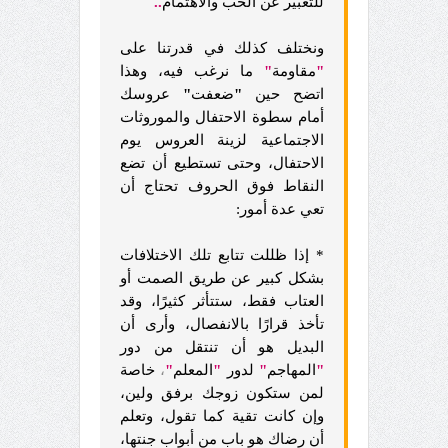
للتعبير عن الحب والاهتمام
..
ونختلف كذلك في قدرتنا على
"
مقاومة
"
ما نرغب فيه، وهذا
اتضح حين
"
ضعفت
"
عروسك
أمام سطوة الاحتفال والموروثات
الاجتماعية لزينة العروس يوم
الاحتفال، وحتى تستطيع أن تضع
النقاط فوق الحروف تحتاج أن
تعي عدة أمور:
* إذا ظللت تتابع تلك الاختلافات
بشكل كبير عن طريق الصمت أو
العتاب فقط، ستتأثر كثيرًا، وقد
تأخذ قرارًا بالانفصال، وأرى أن
البديل هو أن تنتقل من دور
"
المهاجم
"
لدور
"
المعلم
"
،
خاصة
لمن ستكون زوجك برفق ولين،
وإن كانت تقية كما تقول، وتعلم
أن رضاك هو باب من أبواب جنتها،