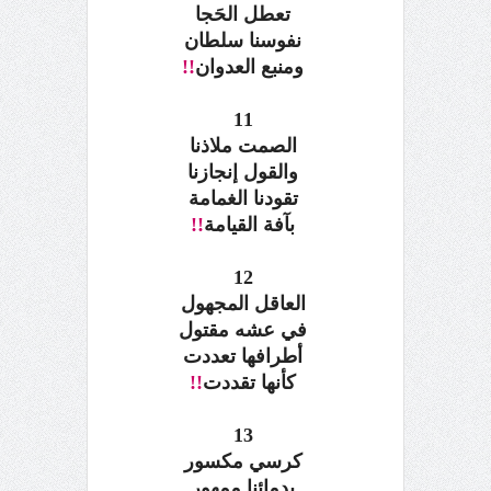
تعطل الحَجا
نفوسنا سلطان
ومنبع العدوان
!!
11
الصمت ملاذنا
والقول إنجازنا
تقودنا الغمامة
بآفة القيامة
!!
12
العاقل المجهول
في عشه مقتول
أطرافها تعددت
كأنها تقددت
!!
13
كرسي مكسور
بدمائنا ممهور