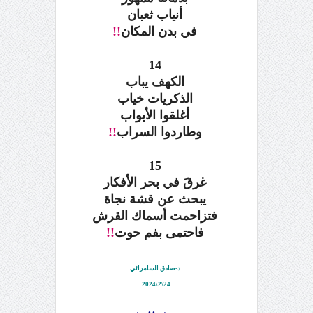
أنياب ثعبان
في بدن المكان
!!
14
الكهف يباب
الذكريات خياب
أغلقوا الأبواب
وطاردوا السراب
!!
15
غرقَ في بحر الأفكار
يبحث عن قشة نجاة
فتزاحمت أسماك القرش
فاحتمى بفم حوت
!!
د-صادق السامرائي
24\2\2024