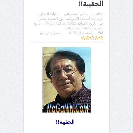
الحقيبة!!
الكاتب:
د. صادق السامرائي
البلد:
العراق -
الولايات المتحدة الأمريكية
نوع العمل:
شعر
حر
تاريخ الاضافة 5/13/2026 2:07:21 PM
تاريخ
التحديث 5/13/2026 2:46:53
PM
المشاهدات 16225
معدل الترشيح
الحقيبة!!