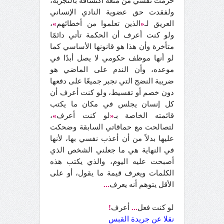
حرمت نفسي من متعة اكتشافه بالتجربة،
ولفقدت حق عضوية النادي الإنساني
العريق لـ
«
الذين تعلموا من أخطائهم
»
،
ولو كنت أعرف أن الحكمة تأتي دائمًا
متأخرة وأن هذا هو قانونها الأساسي كما
لو أنها موظف حكومي لا يصل أبدًا في
موعده، وأن الندم على الماضي هو
ضريبة النضج التي نجبر جميعًا على دفعها
دون خصم أو تقسيط، ولو كنت أعرف أن
كل إنسان يجلس في مكان ما يكتب
قائمته الخاصة بـ
«
لو كنت أعرف
»
،
لتصالحت مع حماقاتي السابقة وضحكت
عليها بدلاً من أن أعذب نفسي بها، لأنها
في النهاية هي ما جعلني الشخص الذي
أصبحت عليه اليوم، والذي يكتب هذه
الكلمات ويعرف قيمة ما يقول، أو على
الأقل يتوهم أنه يعرف
...
لو كنت فعل
...
أعرف
!
نقلا عن جريدة القبس