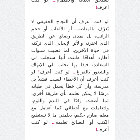
تستحق العناية والاهتمام
...
لو كنت
أعرف
!
لو كنت أعرف أن النجاح الحقيقي لا
يُعرّف بالمناصب أو الألقاب أو حجم
الراتب، بل بمدى رضاي عن الطريق
الذي اخترته والأثر الإيجابي الذي تركته
في حياة الآخرين، لما قضيت سنوات
أطارد أهدافًا ظننت أنها ستجلب لي
السعادة، فإذا بها تجلب لي الإنهاك
والشعور بالفراغ
...
لو كنت أعرف
!
لو
كنت أعرف أن الأخطاء ليست فشلاً بل
مدرسة، وأن كل خطأ يحمل في طياته
درسًا لا يمكن تعلمه بأي طريقة أخرى،
لما أضعت وقتًا في الندم واللوم،
ولتعاملت مع أخطائي كما أتعامل مع
معلم صارم حكيم، يعلمني ما لا تستطيع
الكتب أو النصائح تعليمه
...
لو كنت
أعرف
!