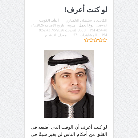
لو كنت أعرف!
الكاتب:
د. سليمان الخضاري
البلد:
الكويت
Kuwait
نوع العمل:
مدونة
تاريخ الاضافة 7/6/2026
4:54:48 PM
تاريخ التحديث 7/5/2026 9:52:43
PM
المشاهدات 571
معدل الترشيح
لو كنت أعرف أن الوقت الذي أضيعه في
القلق من أحكام الناس لن يغير شيئًا في