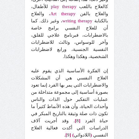
كالعلاج باللعب
therapy
play
للأطفال،
والعلاج بالفن
therapy
Art
، والعلاج
بالكتابة
writing therapy
، وغير ذلك. كما
أن للعلاج النفسي برامج خاصة
بالاضطرابات، فبرنامج علاجي للقلق،
وآخر للوسواس، وثالث للاضطرابات
النفسية الجنسية، ورابع لاضطرابات
الشخصية، وهكذا وهكذا.
إن الفكرة الأساسية الذي يقوم عليه
العلاج النفسي هي أن المشكلات
والاضطرابات التي يمر بها الفرد إنما تعود
بصورة أساسية إلى مجموعة متداخلة من
عمليات التفكير حول الذات والناس
وأحداث الحياة، وأن هذه الأنماط كثيراً ما
تكون ذات صلة وثيقة بالتاريخ المبكر في
حياة الفرد
[
8
]
. وقد أجريت آلاف
الدراسات التي أكدت فعالية العلاج
النفسي
(
اللادوائي
)
[
9
]
.