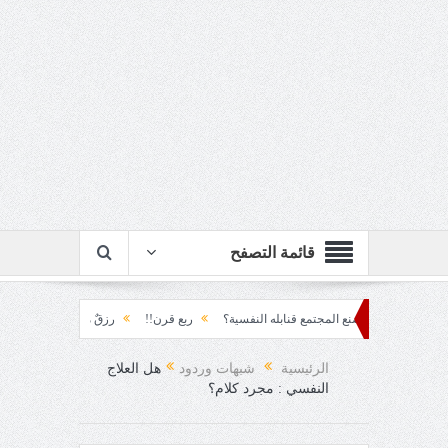
قائمة التصفح
 كيف يصنع المجتمع قنابله النفسية؟
ربع قرن!!
رزقٌ من يستكثره؟!
منطق الأر
!!
الرئيسية
شبهات وردود
هل العلاج
النفسي : مجرد كلام؟