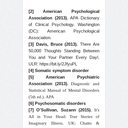
[2] American Psychological
Association (2013).
APA Dictionary
of Clinical Psychology. Washington
(DC): American Psychological
Association.
[3] Davis, Bruce (2013).
There Are
50,000 Thoughts Standing Between
You and Your Partner Every Day!.
ULR: https://bit.ly/2JfyuPL
[4] Somatic symptom disorder
[5] American Psychiatric
Association (2013).
Diagnostic and
Statistical Manual of Mental Disorders
(5th ed.). APA
[6] Psychosomatic disorders
[7] O'Sullivan, Suzann (2015).
It's
All in Your Head: True Stories of
Imaginary Illness. UK: Chatto &