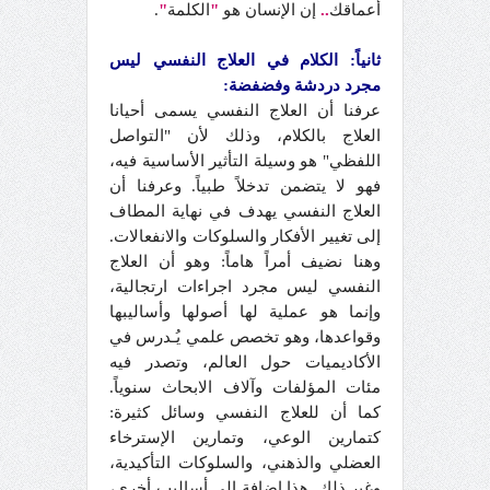
أعماقك
..
إن الإنسان هو
"
الكلمة
"
.
ثانياً: الكلام في العلاج النفسي ليس
مجرد دردشة وفضفضة:
عرفنا أن العلاج النفسي يسمى أحيانا
العلاج بالكلام، وذلك لأن "التواصل
اللفظي" هو وسيلة التأثير الأساسية فيه،
فهو لا يتضمن تدخلاً طبياً. وعرفنا أن
العلاج النفسي يهدف في نهاية المطاف
إلى تغيير الأفكار والسلوكات والانفعالات.
وهنا نضيف أمراً هاماً: وهو أن العلاج
النفسي ليس مجرد اجراءات ارتجالية،
وإنما هو عملية لها أصولها وأساليبها
وقواعدها، وهو تخصص علمي يُـدرس في
الأكاديميات حول العالم، وتصدر فيه
مئات المؤلفات وآلاف الابحاث سنوياً.
كما أن للعلاج النفسي وسائل كثيرة:
كتمارين الوعي، وتمارين الإسترخاء
العضلي والذهني، والسلوكات التأكيدية،
وغير ذلك. هذا إضافة إلى أساليب أخرى،