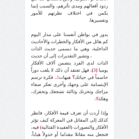
ردود أفعالهم ومدى تأثرهم، والسبب إنما
يكمن في اختلاف نظرتهم للأمور
وتفسيرها.
يدور في بواطن أنفسنا على مدار اليوم
كم هائل من الأفكار والخطرات والأحاديث
الداخلية، وهي ما تـسمى حديث الذات
Self-talk
، وتشير التقديرات إلى أن حديث
الذات لدى الفرد يتضمن آلاف الأفكار
يوميا
[
3
]
، فهل تعتقد أن ذلك لا يلعب دوراً
حاسماً في حياتك
؟
هيهات
!..
فكرة ترسم
الإبتسامة على وجهك وأخرى تعكر صفاء
مزاجك وتحزنك وثالثة تشجعك وتحفزك،
وهكذا
!
.
وإذا أردت أن تعرف قيمة الأفكار، فانظر
كذلك إلى المقاتل في المعركة كيف تؤثر
الأفكار والتصورات
(
العقيدة القتالية
)
فيه،
فتجعل منه مقاتلا مقداما أو خذولاً هياباً.