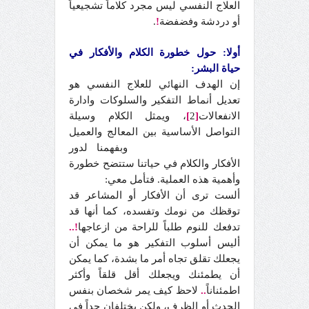
العلاج النفسي ليس مجرد كلاماً تشجيعياً
أو دردشة وفضفضة
!
.
أولا: حول خطورة الكلام والأفكار في
حياة البشر:
إن الهدف النهائي للعلاج النفسي هو
تعديل أنماط التفكير والسلوكات وادارة
الانفعالات
[
2
]
، ويمثل الكلام وسيلة
التواصل الأساسية بين المعالج والعميل
communication
Verbal
وبفهمنا لدور
الأفكار والكلام في حياتنا ستتضح خطورة
وأهمية هذه العملية. فتأمل معي:
ألست ترى أن الأفكار أو المشاعر قد
توقظك من نومك وتفسده، كما أنها قد
تدفعك للنوم طلباً للراحة من ازعاجها
!..
أليس أسلوب التفكير هو ما يمكن أن
يجعلك تقلق تجاه أمر ما بشدة، كما يمكن
أن يطمئنك ويجعلك أقل قلقاً وأكثر
اطمئناناً
..
لاحظ كيف يمر شخصان بنفس
الحدث أو الظرف، ولكن يختلفان جداً في