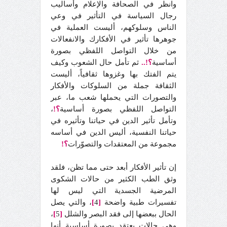
وانظر في الصحافة والإعلام وأساليب
رجال السياسة في التأثير في وعي
الناس وسلوكهم، أليست العملية في
جوهرها تأثير في الأفكارك والانفعالات
من خلال التواصل اللفظي بصورة
أساسية
؟!..
ثم تأمل حال الشعوب وكيف
يتم الفتك بها وغزوها ثقافياً، أليست
الثقافة جملة من السلوكات والأفكار
والتصورات التي يحملها شعب ما، عبر
التواصل اللفظي بصورة أساسية
؟
!
،
وتأمل تأثير الدين في حياتنا وتأثيره في
حياتنا النفسية، أليس الدين في أساسه
مجموعة من المعتقدات والتصوّرات
؟!
إن تأثير الأفكار أبعد حتى مما تظن، فلقد
وثق الطب الكثير من حالات الشكوى
المرضية الجسدية التي ليس لها
تفسيرات طبية واضحة
[
4
]
، والتي يصل
الحال ببعضها إلى فقد البصر والشلل
[
5
]
،
وهي حالات يعتقد بصورة أساسية أنها