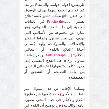
طريقتين: الأولى دوائية، والثانية لا دوائية.
كما قد يتم الجمع بينهما بهدف الوصول
إلى أفضل نتائج ممكنة.
تشير كلمة
"
علاج
نفسي
"
Psycho-therapy
في الكتابات
العلمية إلى ذلك العلاج اللادوائي، وهو
عبارة عن مجموعة من الأساليب التي
تهدف إلى تغيير محتوى وانماط التفكير
والإنفعالات والسلوكات، ولهذا يُـسمى
أحيانا
"
العلاج بالكلام
"
أو
"
التعافي
بالكلام
"
[
[
Therapy
Talk
1. ويطرح هاهنا
تساؤل بريء: هل العلاج النفسي إذن
مجرد
"
كلمات
"
يقولها الأخصائي النفسي
من باب النصيحة أو التشجيع أو
الفضفضة
؟
.
ويمكننا الإجابة عن هذا السؤال عبر
نقطتين:
(
الأولى
)
نتحدث فيها عن خطورة
الكلام والأفكار في حياة البشر، بصورة
عامة، و
(
الثانية
)
في توضيح أن الكلام في