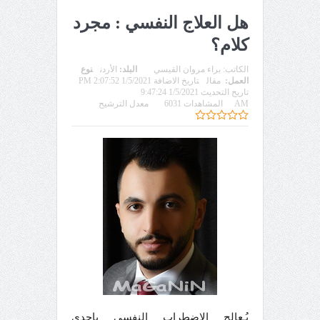
هل العلاج النفسي : مجرد
كلام؟
الكاتب:
براء مروان القيسي
البلد:
الأردن
نوع
العمل:
مقال
تاريخ الاضافة 1/5/2021 2:07:52 PM
تاريخ التحديث 1/5/2021 9:47:24
AM
المشاهدات 6031
معدل الترشيح
يُـعالج الإضطراب النفسي بإحدى