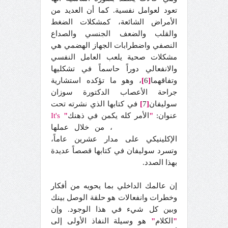
تعود لعوامل نفسية. كما أن العديد من
الأمراض الشائعة، كمشكلات الضغط
والقلب والضعف الجنسي والصداع
النصفي واضطرابات الجهاز الهضمي هي
مشكلات صحية يلعب العامل النفسي
والانفعالي دوراً حاسماً في تشكليها
وتفاقهما
[
6
]
، وهو ما تؤكده استشارية
جراحة الأعصاب الدكتورة سوزان
سوليفان
[
7
]
في كتابها الذي نشرته تحت
عنوان:
"
الأمر كله يكمن في ذهنك
"
It's
Head
Your
in
All
، من خلال عملها
الإكلينيكي على مدار عشرين عاماً،
وتسرد سوليفان في كتابها قصصاً عديدة
بهذا الصدد.
إن عالمك الداخلي بما يحويه من أفكار
وخطرات وانفعالات هو حلقة الوصل بينك
وبين كل شيء في هذا الوجود. وإن
"
الكلام
"
هو وسيلة النفاذ الأولى إلى