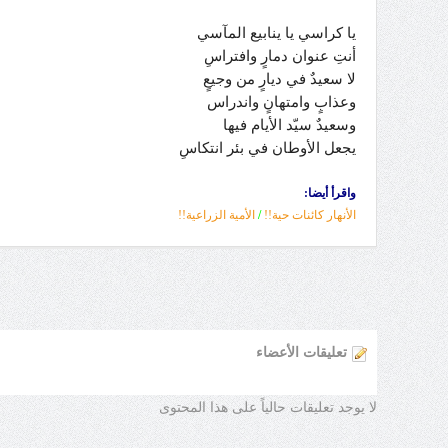
يا كراسي يا ينابيع المآسي
أنتِ عنوان دمارٍ وافتراسِ
لا سعيدٌ في ديارٍ من وجيعٍ
وعذابٍ وامتهانٍ واندراس
وسعيدٌ سيّد الأيام فيها
يجعل الأوطان في بئر انتكاسِ
واقرأ أيضا:
الأنهار كائنات حية!!
/
الأمية الزراعية!!
تعليقات الأعضاء
لا يوجد تعليقات حالياً على هذا المحتوى