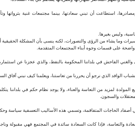
مصادرها، استطاعت أن تبني سعادتها، بينما مجتمعات غنية بثرواتها وتأر
سية، وليس بغيرها.
فسيرات وما يشاء من الرؤى والتصورات، لكنه ينسى بأن المشكلة الحقيقية
و واضحة على قسمات وجوه أبناء المجتمعات المتقدمة.
عي والغني الفاحش في بلداننا المحكومة بالنفط، والذي عجزنا عن استثما
 للشباب الوافد الذي نرجو أن يحررنا من تعاستنا، ويعلمنا كيف نبني آفاق ال
 المولدة لمزيد من التعاسة والعناء، ولا يوجد نظام حكم في بلداننا يتكلم
لمعتقلات والسجون.
صفاد الحاجات المتفاقمة، وتسمي هذه الأساليب التعسفية سياسة وحكما
عادة والتعاسة، فإذا كانت السعادة سائدة في المجتمع فهي مقبولة وناجحة