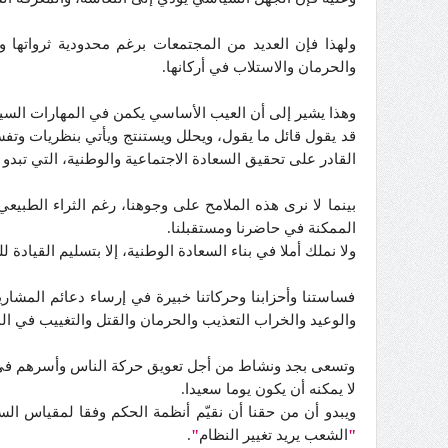
ولهذا فإن العديد من المجتمعات برغم محدودية ثرواتها و
والحرمان والاستلاب في أركانها.
وهذا يشير إلى أن العيب الأساسي يكمن في المهارات السيا
قد يقول قائل ما يقول، ويحلل ويستنتج ويأتي بنظريات وت
القادر على تحقيق السعادة الاجتماعية والوطنية، التي تبد
بينما لا نرى هذه الملامح على وجوهنا، رغم الثراء الطبي
الممكنة في حاضرنا ومستقبلنا.
ولا نملك أملا في بناء السعادة الوطنية، إلا بتسليم القيادة
فساستنا وأحزابنا وحركاتنا خبيرة في إرساء دعائم المشاريع
والوعيد والخراب التعذيب والحرمان والقتل والتغييب في ا
وتسعى بجد ونشاط من أجل تعويق حركة الناس وأسرهم في أ
لا يمكنه أن يكون يوما سعيدا.
ويبدو أن من حقنا أن نقيّم أنظمة الحكم وفقا لمقياس الس
"
الشعب يريد تغيير النظام
"
.