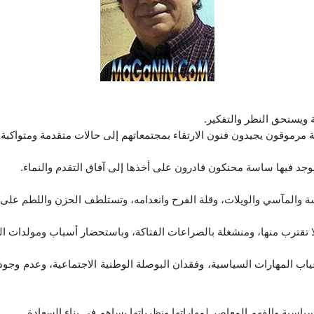
ة ويستحق النظر والتفكير.
موقون يجيدون فنون الارتقاء بمجتمعاتهم إلى حالات متقدمة ومتواكبة مع
وجد فيها ساسة محنكون قادرون على أخذها إلى آفاق التقدم والنماء.
سة والمآسي والويلات، وقلة الفرح وانعدامه، وتستلطف الحزن واللطم على 
لا تقترب منها، ومنشغلة بالصراعات الفتاكة، وباستحضار أسباب ومولدات الت
اب المهارات السياسية، وفقدان البوصلة الوطنية الاجتماعية، وعدم وجود
اسية والفهم المعاصر لمهاراتها ونظرياتها يساهم في بناء السعادة.