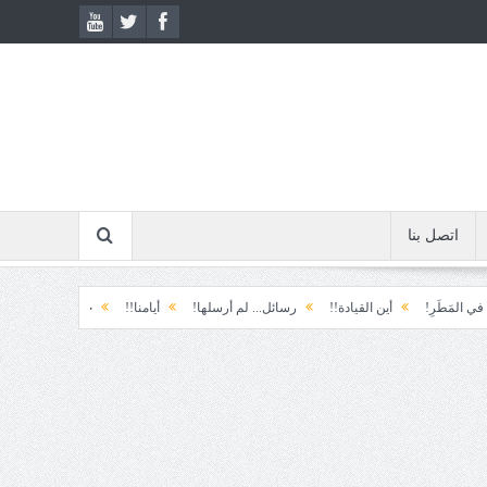
اتصل بنا
!
أين القيادة!!
رسائل... لم أرسلها!
أيامنا!!
خيبة الأمل.... الأولى!
خذ