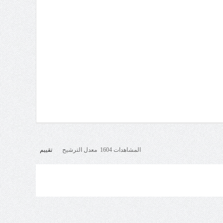
المشاهدات 1604 معدل الترشيح
تقييم