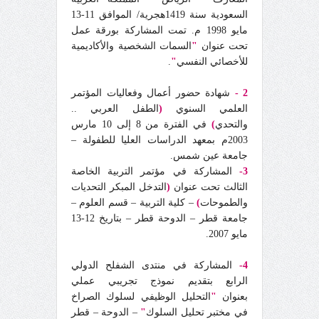
السعودية سنة 1419هجرية/ الموافق 11-13
مايو 1998 م. تمت المشاركة بورقة عمل
تحت عنوان
"
السمات الشخصية والأكاديمية
للأخصائي النفسي
"
.
2 -
شهادة حضور أعمال وفعاليات المؤتمر
العلمي السنوي
(
الطفل العربي ..
والتحدي
)
في الفترة من 8 إلى 10 مارس
2003م بمعهد الدراسات العليا للطفولة –
جامعة عين شمس.
3-
المشاركة في مؤتمر التربية الخاصة
الثالث تحت عنوان
(
التدخل المبكر التحديات
والطموحات
)
– كلية التربية – قسم العلوم –
جامعة قطر – الدوحة قطر – بتاريخ 12-13
مايو 2007.
4-
المشاركة في منتدى الشفلح الدولي
الرابع بتقديم نموذج تجريبي عملي
بعنوان
"
التحليل الوظيفي لسلوك الصراخ
في مختبر تحليل السلوك
"
– الدوحة – قطر