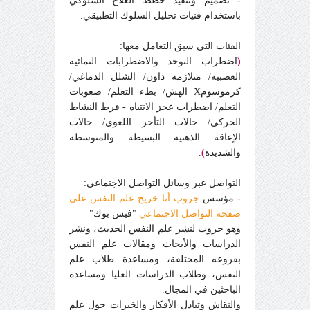
-
تصميم وتنفيذ خطط العلاج السلوكي
باستخدام فنيات تحليل السلوك التطبيقي.
الفئات التي سبق التعامل معها:
(
اضطراب التوحد والاضطرابات النمائية
العصبية/ متلازمة داون/ الشلل الدماغي/
كرموسومX الهش/ بطء التعلم/ صعوبات
التعلم/ اضطراب عجز الانتباه - فرط النشاط
الحركي/ حالات التأخر اللغوي/ حالات
الإعاقة الذهنية البسيطة والمتوسطة
والشديدة
)
.
التواصل عبر وسائل التواصل الاجتماعي:
-
مؤسس
جروب أنا خريج علم النفس على
صفحة التواصل الاجتماعي
"فيس بوك"
وهو جروب لنشر علم النفس الحديث، ونشر
الدراسات والأبحاث ومقالات علم النفس
بفروعه المختلفة، ومساعدة طلاب علم
النفس، وطلاب الدراسات العليا ومساعدة
الباحثين في المجال.
والنقاش وتبادل الأفكار والخبرات حول علم