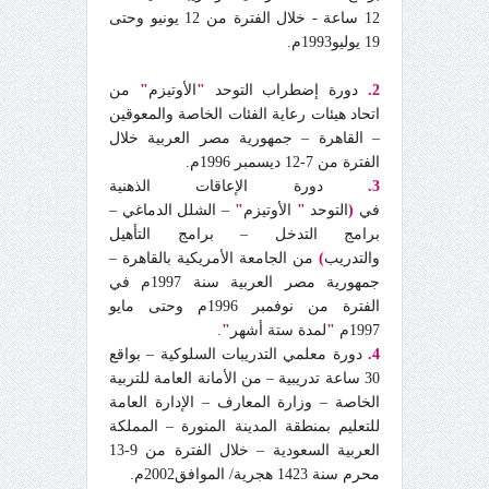
12 ساعة - خلال الفترة من 12 يونيو وحتى
19 يوليو1993م.
2.
دورة إضطراب التوحد
"
الأوتيزم
"
من
اتحاد هيئات رعاية الفئات الخاصة والمعوقين
– القاهرة – جمهورية مصر العربية خلال
الفترة من 7-12 ديسمبر 1996م.
3.
دورة الإعاقات الذهنية
في
(
التوحد
"
الأوتيزم
"
– الشلل الدماغي –
برامج التدخل – برامج التأهيل
والتدريب
)
من الجامعة الأمريكية بالقاهرة –
جمهورية مصر العربية سنة 1997م في
الفترة من نوفمبر 1996م وحتى مايو
1997م
"
لمدة ستة أشهر
"
.
4.
دورة معلمي التدريبات السلوكية – بواقع
30 ساعة تدريبية – من الأمانة العامة للتربية
الخاصة – وزارة المعارف – الإدارة العامة
للتعليم بمنطقة المدينة المنورة – المملكة
العربية السعودية – خلال الفترة من 9-13
محرم سنة 1423 هجرية/ الموافق2002م.