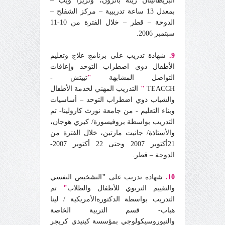
البريطانيتان زينة باترون، وتريزا ويب –
بمعدل 13 ساعة تدريبية – مركز الشفلح –
الدوحة – قطر – خلال الفترة من 10-11
سبتمبر 2006.
9.
شهادة تدريب على برنامج علاج وتعليم
الأطفال ذوي اضطراب التوحد وإعاقات
التواصل المشابهة
"
تييتش -
TEACCH
"
التدريب المهني لخدمة الأطفال
والشباب ذوي اضطراب التوحد – أساسيات
وبناء التعليم - من جامعة نورث كارولينا- تم
التدريب بواسطة بروفيسورة/ كيري هوجان،
والأستاذة/ جانيت مارتين، خلال الفترة من
21أكتوبر 2007 وحتى 22 أكتوبر 2007-
الدوجة – قطر.
10.
شهادة تدريب على
"
التشخيص النفسي
والتقييم التربوي للأطفال والطلاب
"
تم
التدريب بواسطة الدكتورةالأمريكية / لينا
هباب- قسم التربية الخاصة
والنيوروسيكولوجي بمؤسسة كينيدي كريجر