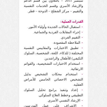
سبتمبر 2015 – بالتعاون بين قسم الدعم
والإرشاد الأسري وقسم الخدمات النفسية
والتقييم – مركز الشفلح – الدوحة – قطر.
القدرات العملية:
٠
استقبال الحالات الجديدة وأولياء الأمور.
٠
إجراء المقابلات الفردية والجماعية.
٠
التقييم الفردي.
٠
الملاحظة المقصودة.
٠
تطبيق الاختبارات والمقاييس النفسية
المختلفة ( للذكاء، اللغة، الشخصية، السلوك
التكيفي) للأطفال والراشدين.
٠
استخدام الاختبارات التشخيصية، والقوائم
الارتقائية.
٠
استخدام محكات التشخيص بدليل
التشخيص الاحصائي الخامس للأمراض
العقلية.
٠
إعداد وتنفيذ برامج تحليل السلوك
التطبيقي وخطط العلاج السلوكي.
٠
الإرشاد النفسي الأسري.
٠
الإشراف على عمل المدرسين