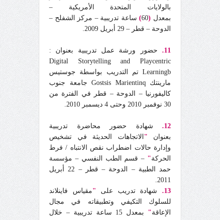
بالولايات المتحدة الأمريكية –
بمعدل
(
60
)
ساعة تدريبية – مركز الشفلح –
الدوحة – قطر – 29 أبريل 2009.
11.
حضور ورشة عمل تدريبية بعنوان :
Digital Storytelling and Playcentric
b
Learning
تم التدريب بواسطة جوستيس
مارينتك Gostsis Marientinq جامعة جنوب
كاليفورنيا – الدوحة – قطر في الفترة من
30 نوفمبر 2010 وحتى 4 ديسمبر 2010.
12.
شهادة حضور محاضرة تدريبية
بعنوان
"
الاتجاهات الحديثة في تشخيص
وإدارة حالات اضطراب نقص الانتباه / فرط
الحركة
"
– قسم الطب النفسي – مؤسسة
حمد الطبية – الدوحة – قطر – 22 أبريل
2011.
13.
شهادة تدريب على
"
مقياس فاينلاند
للسلوك التكيفي وتطبيقاته في مجال
الإعاقة
"
بمعدل 15 ساعة تدريبية – خلال