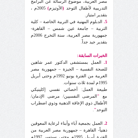
مصر العربية، موضوع الرسالة عن البرامج
التدريبية لأطفال التوحد
(
الأوتيزم
)
2005م ،
بتقدير امتياز.
5.
الدبلوم المهنية في التربية الخاصة – كلية
التربية – جامعة عين شمس – القاهرة-
جمهورية مصر العربية، سنة التخرج 2006م
بتقدير جيد جداً.
الخبرات السابقة:
1.
العمل بمستشفى الدكتور عمر شاهين
للصحة النفسية – الجيزة – جمهورية مصر
العربية من الفترة يونيو 1992م وحتى أبريل
1995م لمدة ثلاث سنوات.
طبيعة العمل: أخصائي نفسي إكلينيكي
مع
"
المرضى النفسيين/ مرضى الإدمان/
الأطفال ذوي الإعاقة الذهنية وذوي اضطراب
التوحد
"
.
2
.
العمل بجمعية آباء وأبناء لرعاية المعوقين
ذهنياً- القاهرة – جمهورية مصر العربية من
الفترة أبريل 1995م وحتى سبتمبر 1997م