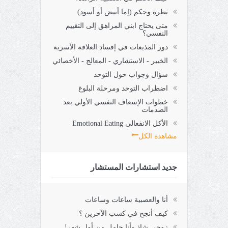
نظرة وحكم (إما أبيض أو أسود)
متى يحتاج ابني المراهق إلى التقييم
النفسي؟
دور المذيعات في إفساد العلاقة الأسرية
الخبير - الاستشاري - المعالج - الأخصائي
سؤال وجواب حول التوحد
اضطراب التوحد ومرحلة البلوغ
خطوات الإسعاف النفسي الأولي بعد
الصدمات
الأكل الانفعالي Emotional Eating
مشاهدة الكل
جديد استشارات المستشار
أنا والعصبية ساعات وساعات
كيف أنجح في كسب الآخرين ؟
زوجي شاذ وأنا حامل من أول شهر!