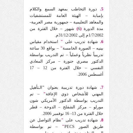
5.
دورة التخاطب بمعهد السمع والكلام
بإمبابة – الهيئة العامة للمستشفيات
والمعاهد التعليمية – جمهورية مصر العربية-
مدة الدورة
(
6
)
شهور – خلال الفترة من
1/7/2002م إلى 31/12/2002م.
6.
شهادة تدريب على
"
استخدام مقياس
بينيه – الصورة الخامسة
"
– بواقع 30 ساعة
تدريبياً نظرياً وعملياً – تم التدريب بواسطة
الدكتور مصري حنورة – مركز المعادي
النفسي – خلال الفترة من 12 – 17
أغسطس 2006.
7.
شهادة دورة تدريبية بعنوان
"
الـتأهيل
المهني للأشخاص ذوي الإعاقة
"
– تم
التدريب بواسطة الدكتور الأمريكي شون
مورلو – مركز الشفلح – الدوحة – قطر
خلال الفترة من 13- 16 نوفمبر 2006.
8.
شهادة تدريب على
"
نظام التواصل عن
طريق الصور PECS
"
– تم بواسطة