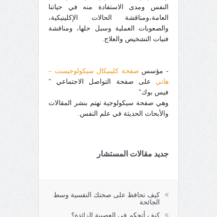
النفس ومدى الاستفادة منه في حياتنا
العامة،ومناقشة الحالات الإكلينيكية،
والصعوبات العملية وسبل حلها، ومناقشة
فنيات التشخيص والعلاج.
-
مؤسس
صفحة كلينيكال سيكولوجيست –
هاني
على صفحة التواصل الاجتماعي "
فيس بوك"
وهي صفحة سيكولوجية تهتم بنشر المقالات
والأبحاث الحديثة في علم النفس.
جديد مقالات المستشار
كيف تحافظ على صحتك النفسية وسط
الجائحة
كيف أتحكم في العصبية الزائدة؟