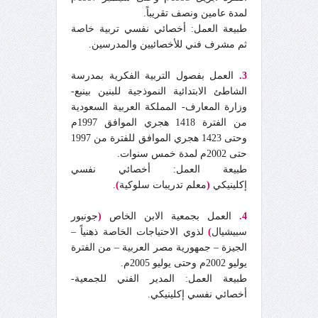
لمدة عامين ونصف تقريباً.
طبيعة العمل: أخصائي نفسي تربية خاصة
ثم مشرف فني للأخصائيين والمدرسين.
3.
العمل بفصول التربية الفكرية بمدرسة
الشاطئ الابتدائية النموذجية للبنين بينبع-
وزارة المعارف- المملكة العربية السعودية
من الفترة 1418 هجري الموافق 1997م
وحتى 1423 هجري الموافق للفترة من 1997
حتى 2002م لمدة خمس سنوات.
طبيعة العمل: أخصائي نفسي
إكلينيكي
(
معلم تدريبات سلوكية
)
.
4.
العمل بجمعية الابن الخاص
(
جونيور
سبيشيال
)
لذوي الاحتياجات الخاصة ذهنياً –
الجيزة – جمهورية مصر العربية – من الفترة
يوليو 2002م وحتى يوليو 2005م.
طبيعة العمل: المدير الفني للجمعية-
أخصائي نفسي إكلينيكي.