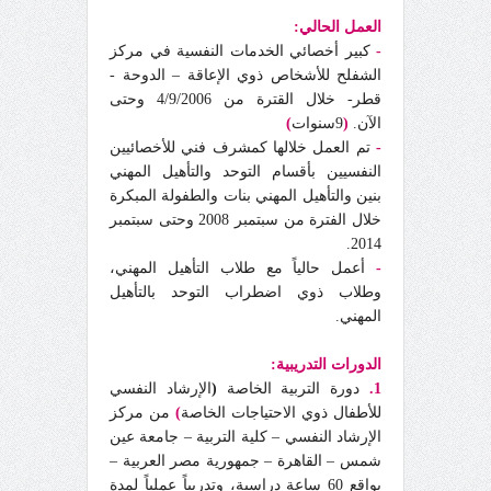
العمل الحالي:
-
كبير أخصائي الخدمات النفسية في مركز
الشفلح للأشخاص ذوي الإعاقة – الدوحة -
قطر- خلال القترة من 4/9/2006 وحتى
الآن.
(
9سنوات
)
-
تم العمل خلالها كمشرف فني للأخصائيين
النفسيين بأقسام التوحد والتأهيل المهني
بنين والتأهيل المهني بنات والطفولة المبكرة
خلال الفترة من سبتمبر 2008 وحتى سبتمبر
2014.
-
أعمل حالياً مع طلاب التأهيل المهني،
وطلاب ذوي اضطراب التوحد بالتأهيل
المهني.
الدورات التدريبية:
1.
دورة التربية الخاصة
(
الإرشاد النفسي
للأطفال ذوي الاحتياجات الخاصة
)
من مركز
الإرشاد النفسي – كلية التربية – جامعة عين
شمس – القاهرة – جمهورية مصر العربية –
بواقع 60 ساعة دراسية، وتدريباً عملياً لمدة