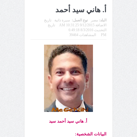
أ. هاني سيد أحمد
البلد:
مصر
نوع العمل:
سيرة ذاتية
تاريخ
الاضافة 9/12/2015 10:31:25 AM
تاريخ
التحديث 8/3/2016 6:49:18
PM
المشاهدات 39464
أ. هاني سيد أحمد سيد
البيانات الشخصية: