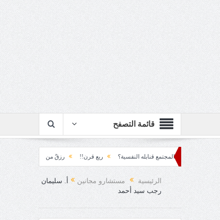
قائمة التصفح
ف يصنع المجتمع قنابله النفسية؟
ربع قرن!!
رزقٌ من يستكثره؟!
منطق الأرضة 
الرئيسية
مستشارو مجانين
أ. سليمان
رجب سيد أحمد