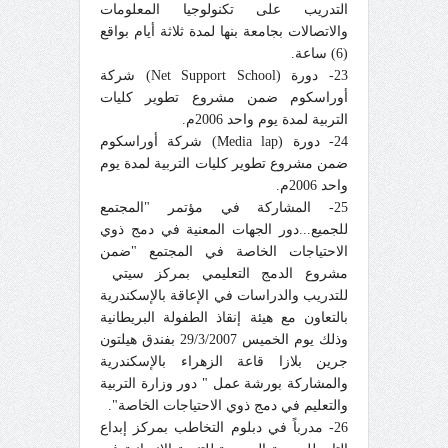
التدريب على تكنولوجيا المعلومات
والاتصالات بجامعة بنها لمدة ثلاثة أيام بواقع
(6) ساعة.
23- دورة (Net Support School) شركة
أوراسكوم ضمن مشروع تطوير كليات
التربية لمدة يوم واحد 2006م.
24- دورة (Media lap) شركة أوراسكوم
ضمن مشروع تطوير كليات التربية لمدة يوم
واحد 2006م.
25- المشاركة في مؤتمر "المجتمع
للجميع...دور الجهات المعنية في دمج ذوي
الاحتياجات الخاصة في المجتمع "ضمن
مشروع الدمج التعليمي بمركز سيتي
للتدريب والدراسات في الإعاقة بالإسكندرية
بالتعاون مع هيئة إنقاذ الطفولة البريطانية
وذلك يوم الخميس 29/3/2007 بفندق هيلتون
جرين بلازا قاعة الزهراء بالإسكندرية
والمشاركة بورشة عمل " دور وزارة التربية
والتعليم في دمج ذوي الاحتياجات الخاصة".
26- مدرباً في دبلوم التخاطب بمركز إبداع