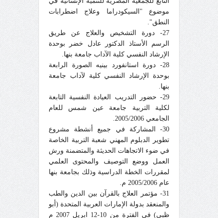
التابع للجمعية المصرية للتنمية الإنسانية في
موضوع "السيكودراما وعلاج اضطرابات
النطق".
27- دورة التشخيص والعلاج عن طريق
الرسم الأستاذ الدكتور عادل خضر بوحدة
الإرشاد النفسي كلية الآداب جامعة بنها.
28- دورة استانفورد بينيه الصورة الرابعة
بوحدة الإرشاد النفسي كلية لآداب جامعة
بنها.
29- حضور التدريب العيادة النفسية التابعة
لكلية التربية جامعة عين شمس للعام
الجامعي 2005/2006.
30- المشاركة في جميع أنشطة مشروع
تطوير الدبلوم المهني شعبة التربية الخاصة
في ضوء الاتجاهات الحديثة والمتضمنة ورش
العمل ووضع التوصيف والمحتوى العلمي
لمقررات الخطة الدراسية وذلك بجامعة بنها
عام 2005/2006 م.
31- مؤتمر العلاج بالقرآن بين الدين والطب
والمنعقد بدولة الإمارات العربية المتحدة (أبو
ظبي) في الفترة من 10-12 ابريل 2007 م