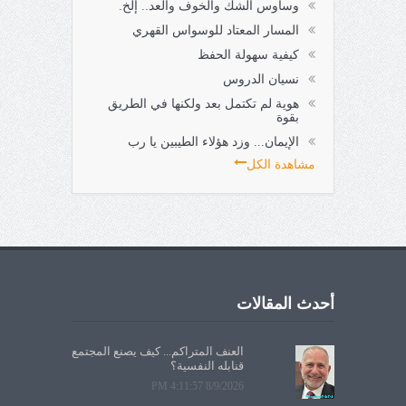
وساوس الشك والخوف والعد.. إلخ.
المسار المعتاد للوسواس القهري
كيفية سهولة الحفظ
نسيان الدروس
هوية لم تكتمل بعد ولكنها في الطريق
بقوة
الإيمان... وزد هؤلاء الطيبين يا رب
مشاهدة الكل
أحدث المقالات
العنف المتراكم... كيف يصنع المجتمع
قنابله النفسية؟
8/9/2026 4:11:57 PM