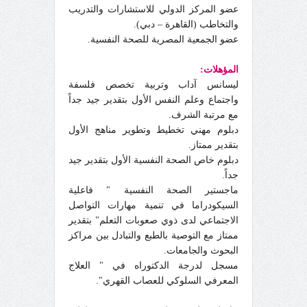
عضو المركز الدولي للاستشارات والتدريب
والتخاطب (القاهرة – دبي).
عضو الجمعية المصرية للصحة النفسية.
المؤهلات:
ليسانس آداب وتربية تخصص فلسفة
واجتماع وعلم النفس الأول بتقدير جيد جداً
مع مرتبة الشرف.
دبلوم مهني تخطيط وتطوير مناهج الأول
بتقدير ممتاز.
دبلوم خاص الصحة النفسية الأول بتقدير جيد
جداً.
ماجستير الصحة النفسية " فاعلية
السيكودراما في تنمية مهارات التواصل
الاجتماعي لد
ى
ذوي صعوبات التعلم" بتقدير
ممتاز مع التوصية بالطبع والتبادل بين مراكز
البحوث والجامعات.
مسجل لدرجة الدكتوراه في " العلاج
المعرفي السلوكي للعصاب القهري".