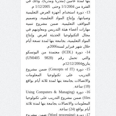
بنها لمدة عامين (متدرباً ومدرباً)، وذلك في
الفترة من 1/1/2004 وحتى 1/12/2005 م.
13- دورة استخدام أجهزة العرض التعليمية
وصيانتها، وإنتاج المواد التعليمية، وتصميم
المواقف التعليمية. ضمن مشروع تنمية
مهارات أعضاء هيئة التدريس ومعاونيهم في
مجال التكنولوجيا الحديثة لعرض وإنتاج
المواد التعليمية، بجامعة بنها لمدة تسعة أيام
خلال شهر فبراير لسنة2006م.
14- دورة (ICDL) معتمدة من اليونسكو
والتي تحمل رقم (UN0405 9828)
بتاريخ12/12/2004م.
15- دورة (Concepts of IT) ضمن مشروع
التدريب على تكنولوجيا المعلومات
والاتصالات بجامعة بنها لمدة ثلاثة أيام بواقع
(18) ساعة.
16- دورة (Using Computers & Managing
files) ضمن مشروع التدريب على تكنولوجيا
المعلومات والاتصالات بجامعة بنها لمدة ثلاثة
أيام بواقع (24) ساعة.
17- دورة (Word processing) ضمن مشروع