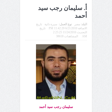
أ. سليمان رجب سيد
أحمد
البلد:
مصر
نوع العمل:
سيرة ذاتية
تاريخ
الاضافة 6/21/2010 11:42:29 PM
تاريخ
التحديث 11/24/2016 2:25:25
AM
المشاهدات 38618
سليمان رجب سيد أحمد