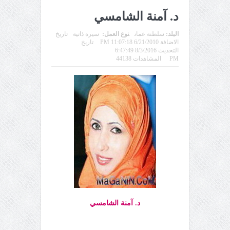
د. آمنة الشامسي
البلد:
سلطنة عمان
نوع العمل:
سيرة ذاتية
تاريخ
الاضافة 6/21/2010 11:07:18 PM
تاريخ
التحديث 8/3/2016 6:47:49
PM
المشاهدات 44138
د. آمنة الشامسي