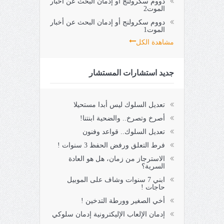
دووم سكرولنج أو إدمان البحث عن أخبار
الموت2
دووم سكرولنج أو إدمان البحث عن أخبار
الموت1
مشاهدة الكل
جديد استشارات المستشار
تعديل السلوك ليس أبدا مستحيلا
أصرخ وتصرخ.. والضحية ابنتنا!
تعديل السلوك.. قواعد وفنون
فرط التعلق ورفض الحفظ 3 سنوات !
الاسترجاز من زمان، هل هو العادة
السرية؟
ابني 7 سنوات وشاف على الموبيل
حاجات !
أخي الصغير وورطة التدخين !
إدمان الإلعاب الإليكترونية إدمان سلوكي