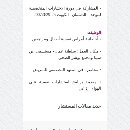
• المشاركة في دورة الاختبارات المتخصصة
للتوحد – الدسمان –الكويت 25-29\3\2007
الوظيفة:
• أخصائية أمراض نفسية أطفال ومراهقين
• مكان العمل: سلطنة عمان- مستشفى ابن
سينا ومجمع بوشر الصحي
• محاضره في المعهد التخصصي للتمريض
• مقدمة برنامج استشارات نفسية على
الهواء _إذاعي
جديد مقالات المستشار