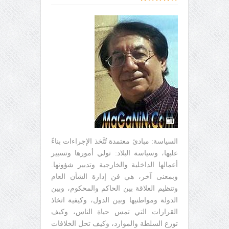
السياسة: مبادئ معتمدة تُتَّخذ الإجراءات بناءً
عليها، وسياسة البلاد: تولي أمورها وتسيير
أعمالها الداخلية والخارجية وتدبير شؤونها.
وبمعنى آخر، هي فن إدارة الشأن العام
وتنظيم العلاقة بين الحاكم والمحكوم، وبين
الدولة ومواطنيها وبين الدول، وكيفية اتخاذ
القرارات التي تمس حياة الناس، وكيف
توزع السلطة والموارد، وكيف تحل الخلافات