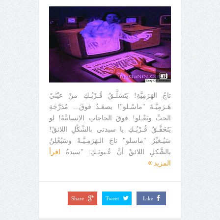
تاجُ الهَرَمِيَّةِ! يَتَسَلَّـقُ قُـرْبُـكِ منْ عيْنَيْ
هَـرَمِيَّـةَ "ماسْـلو"! يصعَـدُ فوقَ... مُدَرَّجَةِ
الحبِّ ويَعْـلو! فوقَ الحاجاتِ الإنسانيَّهْ! لو
يَتَحَقَّـقُ قُـرْبُـكِ يا سيدتي بالشَّكْلِ اللائقْ!
سَيُـغيِّرُ "ماسلو" تاجَ الـهَرَمِـيَّـهْ وسَيُعْلِنُ
بالشَّكلِ اللائقْ أنَّ عُـيونَـكِ: "سيدةُ
اقرأ
المزيد
Share
Tweet
Like