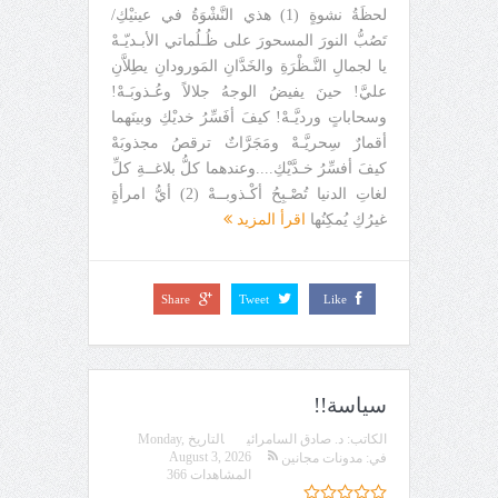
لحظَةُ نشوةٍ (1) هذي النَّشْوَةُ في عينيْكِ/
تَصُبُّ النورَ المسحورَ على ظُـلُماتي الأبـديّـهْ
يا لجمالِ النَّـظْرَةِ والخَدَّانِ المَورودانِ يطِلاَّنِ
عليَّ! حينَ يفيضُ الوجهُ جلالاً وعُـذوبَـهْ!
وسحاباتٍ ورديَّـهْ! كيفَ أفَسِّرُ خديْكِ وبينَهما
أقمارٌ سِحريَّـهْ ومَجَرَّاتٌ ترقصُ مجذوبَهْ
كيفَ أفسِّرُ خـدَّيْكِ....وعندهما كلُّ بلاغــةِ كلِّ
لغاتِ الدنيا تُصْـبِحُ أكْـذوبــهْ (2) أيُّ امرأةٍ
غيرُكِ يُمكِنُها
اقرأ المزيد
Share
Tweet
Like
سياسة!!
الكاتب:
د. صادق السامرائي
التاريخ
Monday,
August 3, 2026
في:
مدونات مجانين
المشاهدات 366