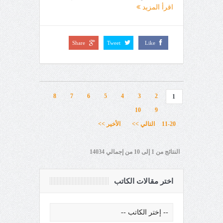
اقرأ المزيد
Share
Tweet
Like
8
7
6
5
4
3
2
1
10
9
11-20
التالي >>
الأخير >>
النتائج من 1 إلى 10 من إجمالي 14034
اختر مقالات الكاتب