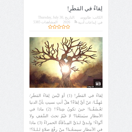
لِقاءُ في المَطَرِ!
الكاتب:
طاووس
التاريخ
Thursday, July 30,
2026
المشاهدات 5385
في:
إبداعات أدبية
لِقاءُ في المَطَرِ! (1) أوَ ليْسَ لِقاءُ المَطَرِ/
مُهِمًّـا/ عنْ أيِّ لِقاءْ؟ هلْ أنتِ نسيتِ بأنَّ الدنيا
تَعْـشَقُـنا! حينَ تكونُ شِتاءْ!! (2) ماذا في
الأمطارِ سيَمنَعُنا؟ لا غيْمٌ تحتَ السَّقفِ ولا
أنْواءْ! ولـديَّ لـدَيَّ المِـدْفَأةُ الحمراءْ (3) ماذا
في الأمطارِ سيمنعُـنا؟ منْ رفْعَ صلاةٍ لـلـهْ؟!