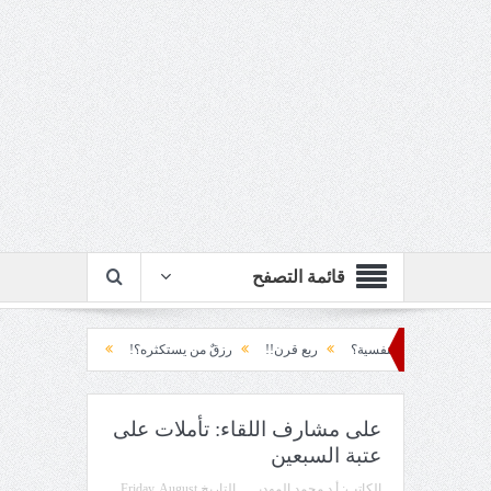
قائمة التصفح
سية؟
ربع قرن!!
رزقٌ من يستكثره؟!
منطق الأرضة والسياسة!!
لحظة نش
على مشارف اللقاء: تأملات على
عتبة السبعين
الكاتب:
أ.د محمد المهدي
التاريخ
Friday, August