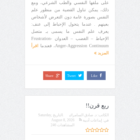
على ملفها النفسي والطب الشرعي، ومع
ذلك، يمكن تناول القضية من منظور علم
النفس بصورة عامة دون التعرض لأشخاص
بعينهم . عندما يتحول الإحباط إلى عنف:
يعرف علم النفس ما يسمى بـ متصل
الإحباط – الغضب – العدوان Frustration-
Anger-Aggression Continuum، فعندما
اقرأ
المزيد
Share
Tweet
Like
ربع قرن!!
الكاتب:
د. صادق السامرائي
التاريخ
Saturday,
August 8, 2026
في:
إبداعات أدبية
المشاهدات 246