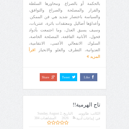
بالحكمة أو بالصراع. ومحاورها السلطة
والقرار والمصلحة والصراع والتوافق،
والسياسة باختصار شديد هي فن الممكن.
وأعداؤها أضاليل ومعتقدات بائرة، عنتريات،
وسيف يسبق العذل، وما اجتمعت بأذواد
فحول، الأنانية الفاقعة، المصلحة الخاصة،
السلوك الانفعالي الأعمى، الانتقامية،
العدوانية، التطرف والغلو والانحياز
اقرأ
المزيد
Share
Tweet
Like
تاج الهرمية!!
الكاتب:
طاووس
التاريخ
Sunday, August 2,
2026
المشاهدات 384
في:
إبداعات أدبية