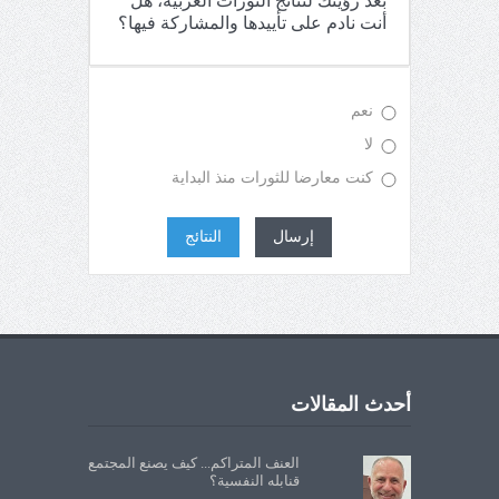
بعد رؤيتك لنتائج الثورات العربية، هل
أنت نادم على تأييدها والمشاركة فيها؟
نعم
لا
كنت معارضا للثورات منذ البداية
إرسال
النتائج
أحدث المقالات
العنف المتراكم... كيف يصنع المجتمع
قنابله النفسية؟