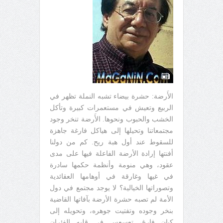
الأَرضة: حشرة بيضاء تشبه النملة تظهر في
الربيع وتعيش في مستعمرات كبيرة وتأكل
الخشب والحبوب ونحوها. الأَرضة تنخر وجود
مجتمعاتنا وتحيلها إلى هياكل فارغة جاهزة
للسقوط عند أول هبة ريح. كم من دولنا
أفنتها إرادة الأرضة الفاعلة فيها على مدى
عقود، وهي منومة وأنظمة حكمها سادرة
في غيها وغارقة في أوهامها العقائدية
وتصوراتها الخيالية؟ لا يوجد مجتمع في دول
الأمة لم تصبه حشرة الأرضة بآفاتها القاضية
بنخر وجوده وتفتيت جوهره، وتحويله إلى
كيان فارغ، تعسعس في قلبه الفئران