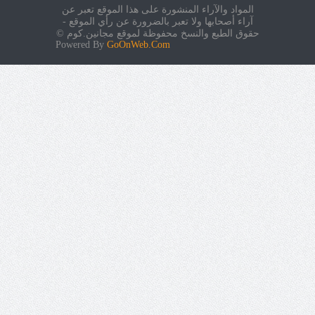
المواد والآراء المنشورة على هذا الموقع تعبر عن
آراء أصحابها ولا تعبر بالضرورة عن رأي الموقع -
حقوق الطبع والنسخ محفوظة لموقع مجانين.كوم ©
Powered By
GoOnWeb.Com