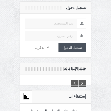
تسجيل دخول
تذكرنى
تسجيل الدخول
جديد الإبداعات
C:\Inetpub\vhosts\maganin.com\httpdocs\creations\new\
إستفتاءات