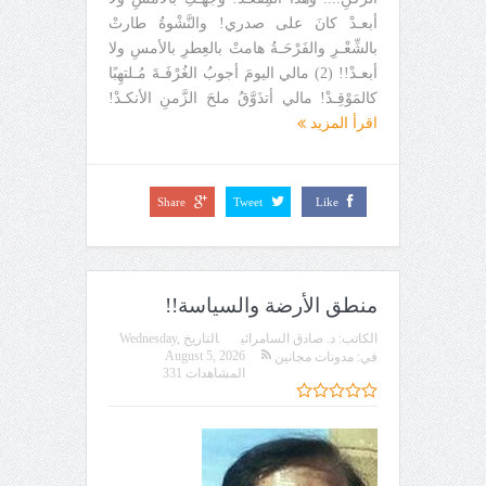
أبعـدْ كانَ على صدري! والنَّشْوةُ طارتْ
بالشِّعْـرِ والفَرْحَـةُ هامتْ بالعِطرِ بالأمسِ ولا
أبعـدْ!! (2) مالي اليومَ أجوبُ الغُرْفَـةَ مُـلتهِبًا
كالمَوْقِـدْ! مالي أتذَوَّقُ ملحَ الزَّمنِ الأنكـدْ!
اقرأ المزيد
Share
Tweet
Like
منطق الأرضة والسياسة!!
الكاتب:
د. صادق السامرائي
التاريخ
Wednesday,
August 5, 2026
في:
مدونات مجانين
المشاهدات 331