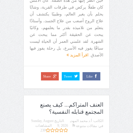
حين أنظر إليها من هذه الضفة. كأن الأمس
كان طفلًا يركض في طرقات القرية، وشابًا
يحلم بأن يغير العالم، وطبيبًا يكتشف أن
علاج الروح أصعب من علاج الجسد، وأستاذًا
يتعلم من تلاميذه بقدر ما يعلمهم، وكاتبًا
يبحث عن الحقيقة أكثر مما يبحث عن
الشهرة. لقد علمني العمر أن الحياة ليست
سباقًا يفوز فيه الأسرع، بل رحلة يفوز فيها
الأصدق.
اقرأ المزيد
Share
Tweet
Like
العنف المتراكم... كيف يصنع
المجتمع قنابله النفسية؟
الكاتب:
أ.د محمد المهدي
التاريخ
Sunday, August
9, 2026
المشاهدات
في:
مقالات متنوعة
239