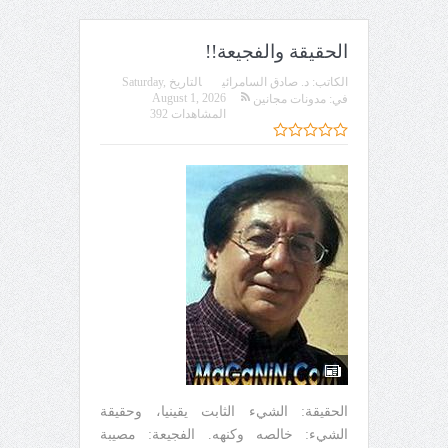
الحقيقة والفجيعة!!
الكاتب:
د. صادق السامرائي
التاريخ
Saturday,
August 1, 2026
في:
مدونات مجانين
المشاهدات 392
الحقيقة: الشيء الثابت يقينيا، وحقيقة
الشيء: خالصه وكنهه. الفجيعة: مصيبة