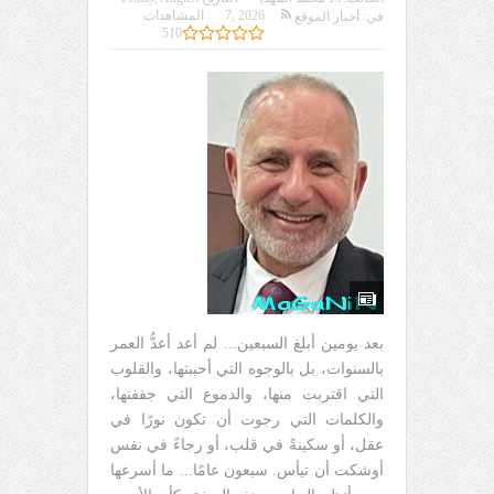
7, 2026
المشاهدات
في:
أخبار الموقع
510
بعد يومين أبلغ السبعين... لم أعد أعدُّ العمر
بالسنوات، بل بالوجوه التي أحببتها، والقلوب
التي اقتربت منها، والدموع التي جففتها،
والكلمات التي رجوت أن تكون نورًا في
عقل، أو سكينةً في قلب، أو رجاءً في نفس
أوشكت أن تيأس. سبعون عامًا... ما أسرعها