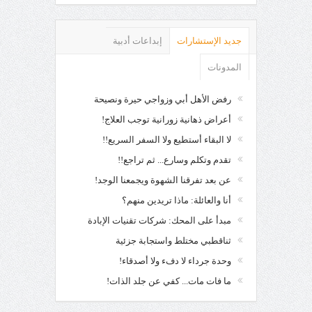
جديد الإستشارات
إبداعات أدبية
المدونات
رفض الأهل أبي وزواجي حيرة ونصيحة
أعراض ذهانية زورانية توجب العلاج!
لا البقاء أستطيع ولا السفر السريع!!
تقدم وتكلم وسارع... ثم تراجع!!
عن بعد تفرقنا الشهوة ويجمعنا الوجد!
أنا والعائلة: ماذا تريدين منهم؟
مبدأ على المحك: شركات تقنيات الإبادة
ثناقطبي مختلط واستجابة جزئية
وحدة جرداء لا دفء ولا أصدقاء!
ما فات مات... كفي عن جلد الذات!