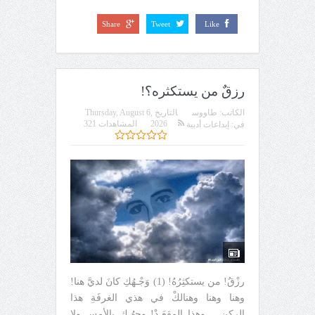
Share
Tweet
Like
رزقٌ من يستكثره؟!
الكاتب:
طاووس
التاريخ
Thursday, August 6,
2026
المشاهدات 321
في:
إبداعات أدبية
رزْقٌ! من يستكثِرُهُ! (1) وَجْـهُكِ كانَ لديَّ هنا!
وهنا وهنا وهنالكْ في هذي الغرفَةِ هذا
الركنِ.... وهذا المِقعَـدْ! وجهُـكِ بالأمسِ ولا