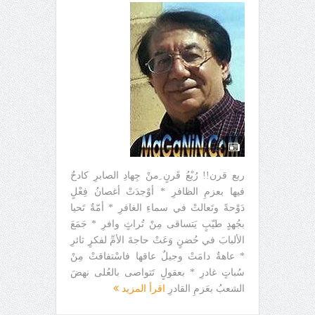
ربع قرن!! رُبْعُ قَرنٍ ِمنْ جِهادِ الصابرِ كادحٌ
فيها بعزمِ الظافرِ * أوْجدَتْ أغصانُ فِعْلٍ
دَوْحةً وتَعالتْ في سماءِ الغافرِ * أمّةٌ تَحيا
بجُهدٍ طيّبٍ يَتساقى مِنْ تُراثٍ وافرِ * جَمَعَ
الألبابَ في حُضنٍ وَعَتْ حاجةَ الأمِّ لفكرٍ ثائرِ
* عاهةٌ دامَتْ وجيلٌ عاقها فاسْتفاقتْ مِنْ
سُباتٍ غادرِ * بعقولٍ تَتواصى بالعُلى نهضَ
الشعبُ بعَزمِ القادرِ
اقرأ المزيد