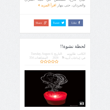
والجرذان، حتى ينهار
اقرأ المزيد
Share
Tweet
Like
لحظة نشوة!!
الكاتب:
طاووس
التاريخ
Tuesday, August 4,
2026
المشاهدات 354
في:
إبداعات أدبية