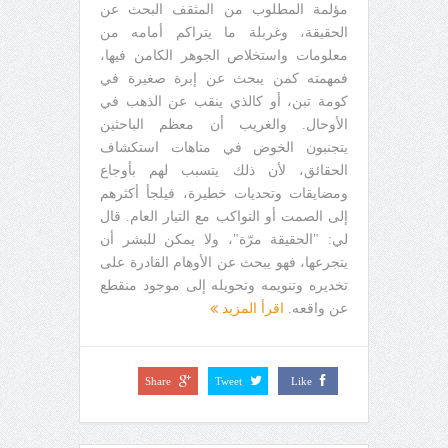
مؤلمة المطلوب من المثقف البحث عن
الحقيقة، وغربلة ما يتراكم أمامه من
معلومات واستخلاص الجوهر الكامن فيها،
فمهمته كمن يبحث عن إبرة صغيرة في
كومة تبن، أو كالذي ينقب عن الذهب في
الأوحال. والغريب أن معظم الباحثين
يتجنبون الخوض في متاهات استكشاف
الحقائق، لأن ذلك يتسبب لهم بأوجاع
ومضايقات وتحديات خطيرة، فيلجأ أكثرهم
إلى الصمت أو التواكب مع التيار العام. قال
لي: "الحقيقة مرّة"، ولا يمكن للبشر أن
يتجرعها، فهو يبحث عن الأوهام القادرة على
تخديره وتنويمه وتحويله إلى موجود منقطع
عن واقعه.
اقرأ المزيد
Share
Tweet
Like