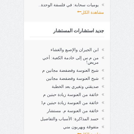
يوميات سحابة: في فلسفة الوحدة..
مشاهدة الكل
جديد استشارات المستشار
ابن الجيران والإصبع والغشاء
من م.س إلى خادمة الكعبة: أخي
مريض!
شبح العنوسة وفضفضة مجانين م
شبح العنوسة وفضفضة مجانين
صديقتي وتغيري بعد الخطبة
خائفة من العنوسة زيادة حبتين م
خائفة من العنوسة زيادة حبتين م1
خائفة من العنوسة م. مستشار
حسد المذاكرة: الأسباب والتفاصيل
متفوقة ويهربون مني