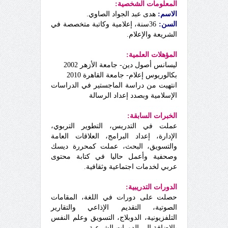
المعلومات الشخصية:
الاسم:
هدى عبد الجواد الصاوي.
السن:
36سنة، إعلامية وكاتبة متخصصة في
الشريعة والإعلام.
المؤهلات العلمية:
ليسانس أصول دين- جامعة الأزهر 2002
بكالوريوس إعلام- جامعة القاهرة 2010
انتهيت من دراسة الماجستير في الدراسات
الإسلامية وبصدد إعداد الرسالة
الخبرات السابقة:
عملت في التدريس، التطوير التربوي،
الإدارة، إعداد البرامج، العلاقات العامة
والتسويق، البحث، عملت كمحررة ديسك
وصحفية وأعمل حاليا في كتابة محتوى
عربي لخدمات اجتماعية وثقافية.
الدورات التدريبية:
حصلت على دورات في اللغة، المقامات
الصوتية، التقديم الإذاعي والتقارير
التلفزيونية، الدوبلاج، التسويق وعلم النفس
بالإضافة إلى الدورات الشرعية.