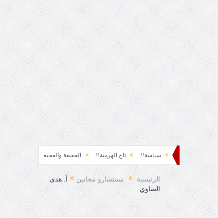
ظة نشوة!!
سياسة!!
تاج الهرمية!!
الحقيقة والفجيعة!!
لِقاءُ في المَطَرِ!
الفرح المفاجئ!
الرئيسية
مستشارو مجانين
أ. هدى
الصاوي