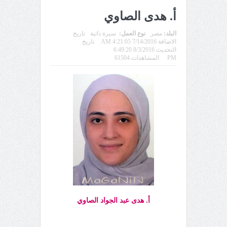
أ. هدى الصاوي
البلد:
مصر
نوع العمل:
سيرة ذاتية
تاريخ
الاضافة 7/14/2016 4:21:05 AM
تاريخ
التحديث 8/3/2016 6:49:20
PM
المشاهدات 61504
أ. هدى عبد الجواد الصاوي