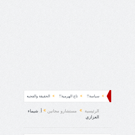
ظة نشوة!!
سياسة!!
تاج الهرمية!!
الحقيقة والفجيعة!!
لِقاءُ في المَطَرِ!
الفرح المفاجئ!
الرئيسية
مستشارو مجانين
أ. شيماء
العزازي