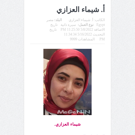
أ. شيماء العزازي
الكاتب:
أ. شيماء العزازي
البلد:
مصر
Egypt
نوع العمل:
سيرة ذاتية
تاريخ
الاضافة 5/8/2022 11:25:50 PM
تاريخ
التحديث 5/16/2022 11:34:34
PM
المشاهدات 9999
شيماء العزازي.