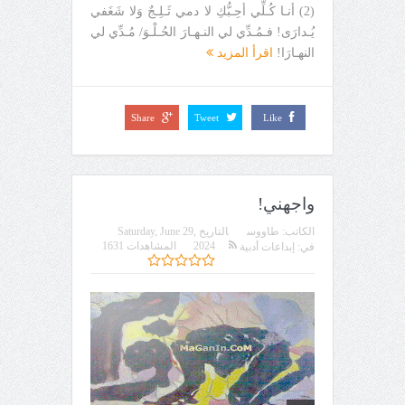
(2) أنـا كُـلِّي أحِـبُّكِ لا دمي ثَـلِـجٌ وَلا شَغَفي
يُـدارَى! فـمُـدِّي لي النـهـارَ الحُـلْـوَ/ مُـدِّي لي
النهـارَا!
اقرأ المزيد
Share
Tweet
Like
واجهني!
الكاتب:
طاووس
التاريخ
Saturday, June 29,
2024
المشاهدات 1631
في:
إبداعات أدبية