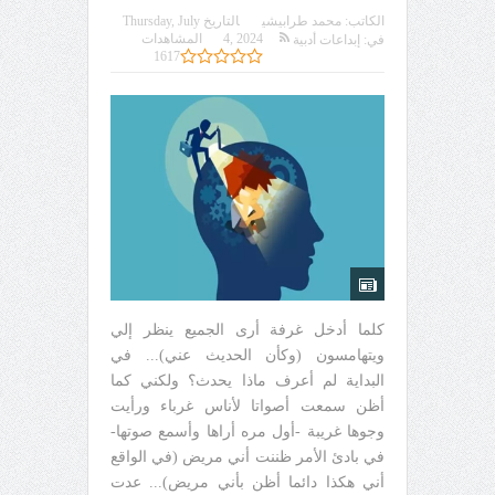
الكاتب:
محمد طرابيشي
التاريخ
Thursday, July
4, 2024
المشاهدات
في:
إبداعات أدبية
1617
كلما أدخل غرفة أرى الجميع ينظر إلي
ويتهامسون (وكأن الحديث عني)... في
البداية لم أعرف ماذا يحدث؟ ولكني كما
أظن سمعت أصواتا لأناس غرباء ورأيت
وجوها غريبة -أول مره أراها وأسمع صوتها-
في بادئ الأمر ظننت أني مريض (في الواقع
أني هكذا دائما أظن بأني مريض)... عدت