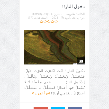
دخول النار!!
الكاتب:
طاووس
التاريخ
Thursday, July 11,
2024
المشاهدات 1570
في:
إبداعات أدبية
دخُـولُ النـار!! أنْـتَ اخْـتَرْتَ المَوْتَ الأولْ،
فَـتَـحَـمَّـلْ وَتَـحَـمَّـلْ؛ وَتَـجَـمَّـلْ وَتَـأهَّـلْ،،
لِـدُخُـولِ النـارْ! ........... هـذي مِـنْـطَـقَـةٌ؛ لا
تُـقْـبَـلُ فيها أعـذارْ! فَـتـعَـلَّـلْ ما تَـتَـعَـلَّـلْ؛
أعـذارُكَ بالكـامِـلِ أوزارْ!
اقرأ المزيد