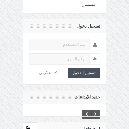
مستشار
تسجيل دخول
تذكرنى
تسجيل الدخول
جديد الإبداعات
C:\Inetpub\vhosts\maganin.com\httpdocs\creations\new\