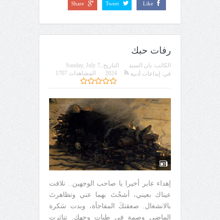
Share
Tweet
Like
رفات حبك
الكاتب:
بان السيد
التاريخ
Sunday, July 7,
2024
المشاهدات 1707
في:
إبداعات أدبية
إهداء عابر أخيرا يا صاحب الوجهين.. تلاقت
عيناك بعيني، أشحْتَ بهما عني وتظاهرتَ
بالانشغال. صعقتكَ المفاجأة، وبدت سَكرة
الماضي وصمة في طيات وجهك. تناثرت