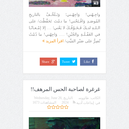
واجِـهْني! وَاجِهْـني؛ وَتَـلَحَّـفْ بالتاريخِ
المُوصَـدِ وَافْـتَحْني! ما دمْتَ تَحَفَّظْتَ/ على
الـلـهِ لديكَ فَـخَـوْفُـكَ لا يَعْني؛ .... إلا إمْـعـانًـا
في الغَفْـلَـةِ والجُبْنِ! ..... وَاجِهْني! ما دُمْتُ
تُصِرُّ على صَبْرِ المَيِّتِ/
اقرأ المزيد
Share
Tweet
Like
غرغرة لصاحبة الحس المرهف!!
الكاتب:
طاووس
التاريخ
Wednesday, June 26,
2024
المشاهدات 1673
في:
إبداعات أدبية