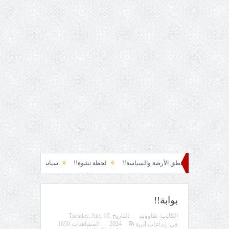
ق الأرضة والسياسة!!
لحظة نشوة!!
سياسة!!
تاج الهرمية!!
الحقيقة وا
بوابة!!
الكاتب:
طاووس
التاريخ
Tuesday, July 16,
2024
المشاهدات 1650
في:
إبداعات أدبية