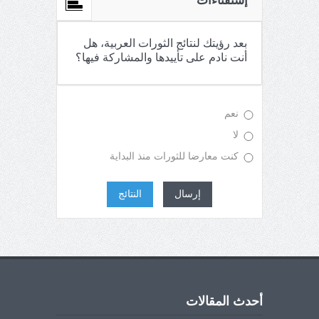
إستفتاءات
بعد رؤيتك لنتائج الثورات العربية، هل
أنت نادم على تأييدها والمشاركة فيها؟
نعم
لا
كنت معارضا للثورات منذ البداية
إرسال
النتائج
أحدث المقالات