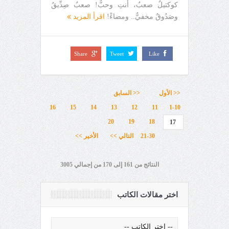
كوكتيلٌ صعبٌ، أنتِ وحبٌّ! صعبٌ صِدِّيقٌ
وصَدُوقٌ مخفيٌّ.. ومضاءْ!
اقرأ المزيد
Share
Tweet
Like
<< الأول
<< السابق
16
15
14
13
12
11
1-10
20
19
18
17
21-30
التالي >>
الأخير >>
النتائج من 161 إلى 170 من إجمالي 3005
اختر مقالات الكاتب