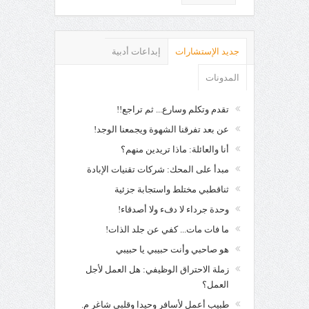
جديد الإستشارات
إبداعات أدبية
المدونات
تقدم وتكلم وسارع... ثم تراجع!!
عن بعد تفرقنا الشهوة ويجمعنا الوجد!
أنا والعائلة: ماذا تريدين منهم؟
مبدأ على المحك: شركات تقنيات الإبادة
ثناقطبي مختلط واستجابة جزئية
وحدة جرداء لا دفء ولا أصدقاء!
ما فات مات... كفي عن جلد الذات!
هو صاحبي وأنت حبيبي يا حبيبي
زملة الاحتراق الوظيفي: هل العمل لأجل
العمل؟
طبيب أعمل لأسافر وحيدا وقلبي شاغر م.