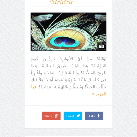
بَوَّابَةٌ! منْ أيِّ الأبوابِ/ تَـودِّيـنَ عُبورَ
البَـوَّابَـهْ؟ هذا البابُ طريقُ الغـابَـهْ! هـذا
للريحِ القـلاَّبَـهْ! وأنا عَصَّـرْتُ القلبَ/ وأفْـرِغُ
في كَـأسِكِ عُـنَّـابَـهْ وَهْـوَ يُتَمتِمُ أهـلاَ أهلاً فيكِ
حَلَلْتِ الحِـلاَّ! وَيُـعَطِّـرُ باللهْـفَـةِ أعـتابَـهْ!
اقرأ
المزيد
Share
Tweet
Like