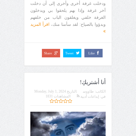
ودخلت غرفة أخرى وأخرى إلى أن دخلت
آخر غرفة وإذا بهم يلحقوا بي ويدخلون
الغرفة خلفي ويغلقون الباب من خلفهم
وبدؤوا بالصياح: لقد سأمنا منك،
اقرأ المزيد
Share
Tweet
Like
أنا أشتريكِ!
الكاتب:
طاووس
التاريخ
Monday, July 1, 2024
المشاهدات 1831
في:
إبداعات أدبية