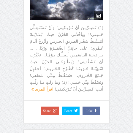
(1) تُـصِـرِّيـنَ أنْ تُـرْبِـكيني؛ وَأنْ تَـسْتَـغِـلِّي
حَـنيـني!! وَيأخُذُني الحُزْنُ حيثُ ابْـتـَدَيْـنا؛
أمَـشِّـطُ شَعْـرَ الطريقِ الحـزيـنِ وَأزْرَعُ أيَّـامَ
عُـمْري؛ على جانِبَيِّ الضَّفـيرَةِ ورْدًا... ...
بـرائـحَـةِ اليـاسَميـنِ لَـعَـلَّـكِ يَـوْمًـا... تَخَيَّرْتِ
أنْ تَـقْطُفيني! وَيَـطْـرَحُني الحزْنُ حيثَ
انْتَـهَيْنَـا؛ حَـزيـنًـا كَطَـرْحِ الخَـريـفِ؛ أحـاوِلُ
جَـمْعَ الحُـروفِ! فتَسْقُـطُ مِـنِّي شفاهي!
وَيَسْقُطُ مِنِّي جَـبيني! (2) وَما زلتِ مـا زلْـتِ
أنـتِ؛ تُـصِـرِّيـنَ أنْ تُـرْبِكيـني!
اقرأ المزيد
Share
Tweet
Like