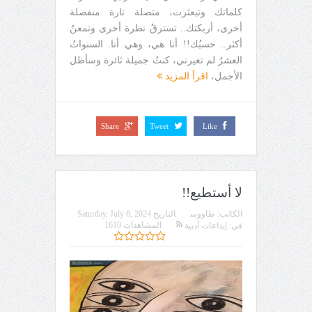
كلماتك وتبعثرت، متصلة تارة منفصلة
أخرى، أربكتك.. تسترقُ نظرة أخرى وتمعنُ
أكثر.. حسبُك!! أنا هي، وهي أنا. السنواتُ
العشرُ لم تغيرني، كنتُ جميلة ثائرة وسأظل
الأجمل،
اقرأ المزيد
Share
Tweet
Like
لا أستطيع!!
الكاتب:
طاووس
التاريخ
Saturday, July 6, 2024
المشاهدات 1610
في:
إبداعات أدبية