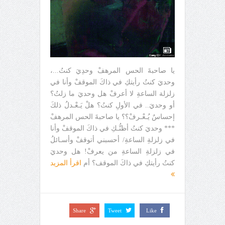
يا صاحبةَ الحس المرهفْ وحدِيَ كنتُ...،
وحديَ كنتُ رأيتكِ في ذاكَ الموقفْ وأنا في
زلزلة الساعةِ لا أعرفْ هل وحديَ ما زلتُ؟
أو وحديَ.. في الأولِ كنتُ؟ هلْ يَـعْـدلُ ذلكَ
إحساسٌ يُـعْـرفْ؟؟ يا صاحبةَ الحس المرهفْ
*** وحديَ كنتُ أظنُّـكِ في ذاكَ الموقفْ وأنا
في زلزلةِ الساعةِ/ أحسبني أتوقفْ وأسـائلُ
في زلزلةِ الساعةِ من يعرفْ! هل وحديَ
كنتُ رأيتكِ في ذاكَ الموقف؟ أم
اقرأ المزيد
Share
Tweet
Like