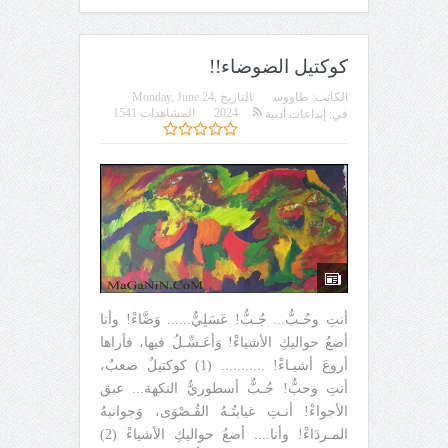
كوكتيل الضوضاء!!
الكاتب:
طاووس
التاريخ
Monday, June 24,
2024
المشاهدات 1541
في:
إبداعات أدبية
أنتِ وحُـبٌّ... جُـبٌّ! عَسَلِيٌّ...... وَضَّاءْ! وأنا
أضعُ حواليكِ الأشياءْ! وَأعَـسِّـلُ فيها، فأراها
أروعَ أشيـاءْ! ........... (1) كوكتيلٌ صعبٌ،
أنتِ وحبٌّ! جُـبٌّ أسطوريٌّ النكهة... عبق
الأجواءْ! أنـتِ غيابتُـهُ القُـصْوَى، وَجوانبهُ
المـردَاءْ! وأنا.... أضعُ حواليكِ الأشياءْ (2)