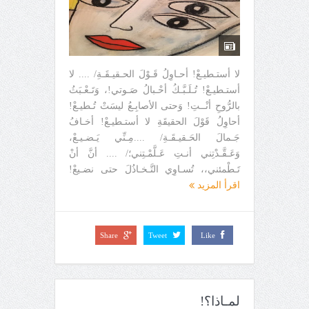
لا أستـطيـعْ! أحـاوِلُ قَـوْلَ الحـقيـقَـةِ/ .... لا
أستـطيـعْ! تُـلَـبَّـكُ أحْـبالُ صَـوتي!، وَتَـعْـبَثُ
بالرُّوحِ أنْــتِ! وَحتى الأصابِـعُ ليسَتْ تُـطيـعْ!
أحاوِلُ قَوْلَ الحقيقَةِ لا أستـطيـعْ! أخـافُ
جَـمالَ الحَـقيـقَـةِ/ ....مِـنِّي يَـضـيـعْ،
وَعَـقَّـدْتِني أنـتِ عَـلَّمْـتِني؛/ .... أنَّ أنْ
تَـطْمئني،، تُسـاوِي التَّـخـاذُلَ حتى نضـيعْ!
اقرأ المزيد
Share
Tweet
Like
لمـاذا؟!