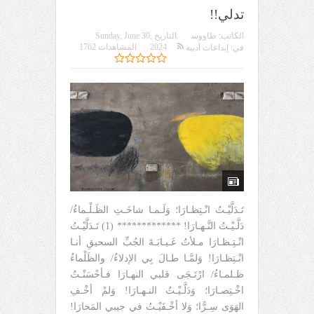
تدلي!!
الكاتب:
طاووس
التاريخ
Sunday, June 30,
2024
المشاهدات 1762
في:
إبداعات أدبية
تَـدَلَّيْـتُ انْـتِظـارَا؛ وَلَـمـا شاخَـتِ الظَـلْـماءُ/
دَلَّـيْـتُ النَّـهـارَا! ************* (1) تَـدَلَّيْـتُ
انْـتِـظـارَا مـلأتُ غَـيـابَـةَ الجُبِّ السحيقِ أنـا
انْـتِظـارَا! وَلمَّـا طـالَ بِي الإدلاءُ/ والظَلْماءُ
ظـلمـاءُ/ ارْتَـجَى قلبي النهـارَا فـأحْسَنْـتُ
اخْـتِصـارَا؛ وَدَلَّـيْـتُ النـهـارَا! وَلمْ أخْـفِ
الهَوَى سِـرًّا؛ وَلا أخْـفَيْـتُ في جيبي المَحارَا!