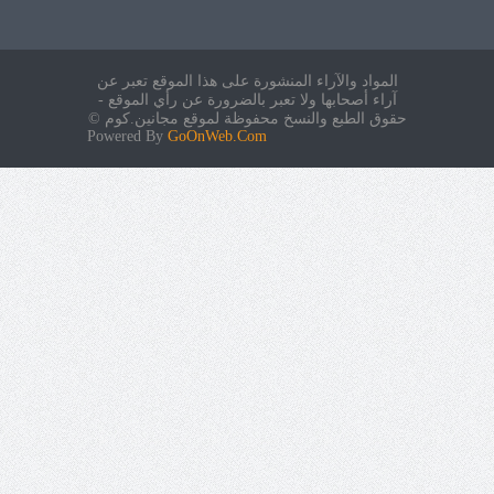
المواد والآراء المنشورة على هذا الموقع تعبر عن
آراء أصحابها ولا تعبر بالضرورة عن رأي الموقع -
حقوق الطبع والنسخ محفوظة لموقع مجانين.كوم ©
Powered By
GoOnWeb.Com