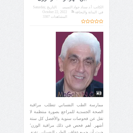
الكاتب:
أ.د سداد جواد التميمي
التاريخ
Saturday,
October 22, 2022
في:
البدانة والنحافة
المشاهدات 3307
ممارسة الطب النفساني تتطلب مراقبة
الصحة الجسدية للمراجع بصورة منتظمة لا
تقل عن فحوصات سنوية والأفضل كل ستة
أشهر. أهم فحص في ذلك مراقبة الوزن٬
حيث أن جميع عقاقير الطب النفساني تؤدي