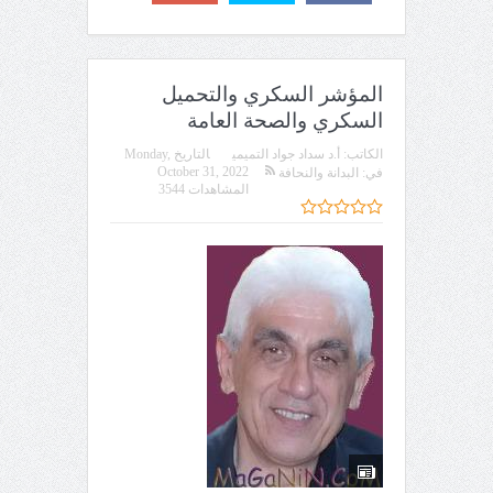
المؤشر السكري والتحميل
السكري والصحة العامة
الكاتب:
أ.د سداد جواد التميمي
التاريخ
Monday,
October 31, 2022
في:
البدانة والنحافة
المشاهدات 3544