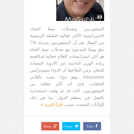
الميتفورمين وتعديلات نمط الحياة:
الاستراتيجية الأكثر فعالية النقطة الرئيسية
من المقال هي أن الميتفورمين بجرعة 750
ملغ يوميًا المدموج مع تعديلات نمط الحياة
هو أكثر استراتيجيات العلاج فعالية لمكافحة
زيادة الوزن الناجمة عن الأدوية المضادة
للذهان. ومن الملاحظ أن الدواء سيبوترامين
Sibutramine، وهو دواء شبيه بالثلاثي
الحلقات، وُجد أنه أكثر فعالية من
الميتفورمين، لكنه قد تم وقف استخدامه
بالفعل في معظم الدول، بما في ذلك
الولايات المتحدة، بسبب
اقرأ المزيد
Share
Tweet
Like