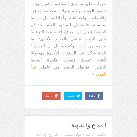
تغيرات على مستوى المفاهيم والقيم. وبات
حضور الجسد يرسم تحولات مختلفة؛ ثقافية
واقتصادية واجتماعية وأخلاقية، بل وربما
سياسية. فالمتأمل للمشهد العام يجد أن
السينما (نحن لم نعرف إلا سينما الترفيه)
على الدوام تحتفل بالجسد الأنثوي؛ لما
يحققه من جذب وكسب، بل إن الجسد /
اللذة شكّل في السنوات الأخيرة موضوعًا
لأفلام عديدة، فنشأت ظاهرة "سينما
الجنس" فتحول الجسد من عامل
اقرأ
المزيد
Share
Tweet
Like
الدماغ والشهية
الكاتب:
أ.د سداد جواد التميمي
التاريخ
Sunday,