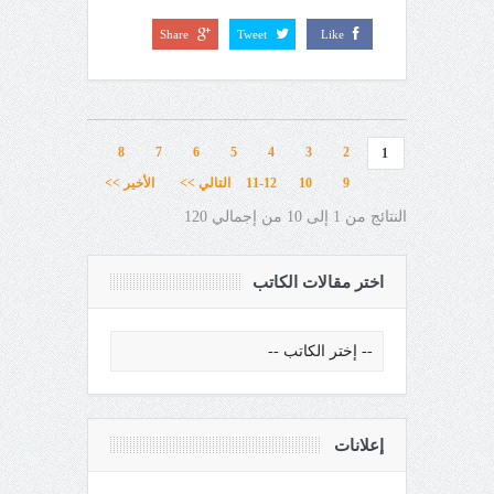
Share
Tweet
Like
8
7
6
5
4
3
2
1
9
10
11-12
التالي >>
الأخير >>
النتائج من 1 إلى 10 من إجمالي 120
اختر مقالات الكاتب
إعلانات