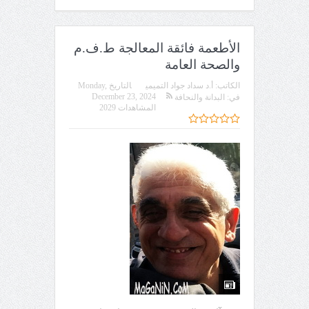
الأطعمة فائقة المعالجة ط.ف.م
والصحة العامة
الكاتب:
أ.د سداد جواد التميمي
التاريخ
Monday,
December 23, 2024
في:
البدانة والنحافة
المشاهدات 2029