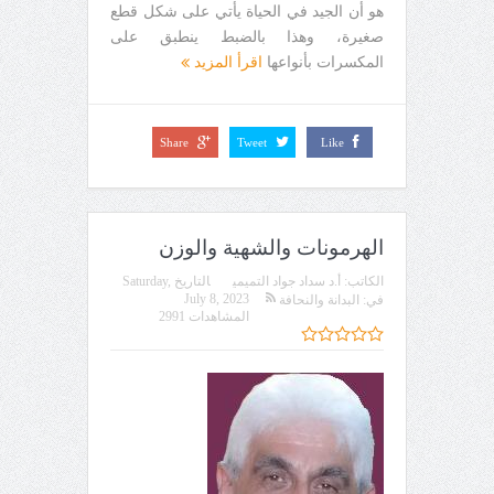
هو أن الجيد في الحياة يأتي على شكل قطع
صغيرة، وهذا بالضبط ينطبق على
المكسرات بأنواعها
اقرأ المزيد
Share
Tweet
Like
الهرمونات والشهية والوزن
الكاتب:
أ.د سداد جواد التميمي
التاريخ
Saturday,
July 8, 2023
في:
البدانة والنحافة
المشاهدات 2991