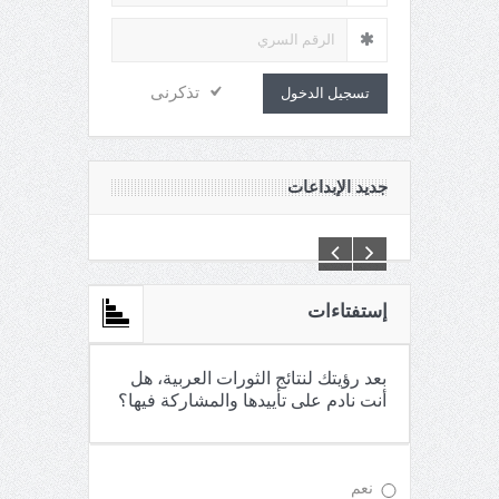
تذكرنى
تسجيل الدخول
جديد الإبداعات
C:\Inetpub\vhosts\maganin.com\httpdocs\creations\new\
إستفتاءات
بعد رؤيتك لنتائج الثورات العربية، هل
أنت نادم على تأييدها والمشاركة فيها؟
نعم