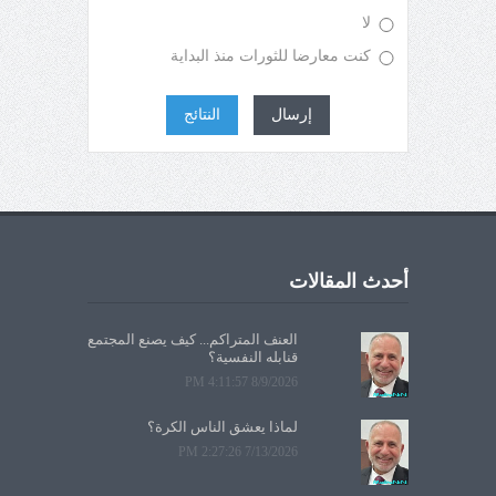
لا
كنت معارضا للثورات منذ البداية
إرسال
النتائج
أحدث المقالات
العنف المتراكم... كيف يصنع المجتمع
قنابله النفسية؟
8/9/2026 4:11:57 PM
لماذا يعشق الناس الكرة؟
7/13/2026 2:27:26 PM