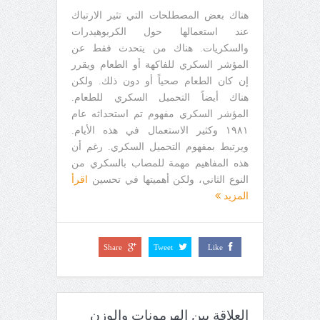
هناك بعض المصطلحات التي تثير الارتباك
عند استعمالها حول الكربوهيدرات
والسكريات. هناك من يتحدث فقط عن
المؤشر السكري للفاكهة أو الطعام ويقرر
إن كان الطعام صحياً أو دون ذلك. ولكن
هناك أيضاً التحميل السكري للطعام.
المؤشر السكري مفهوم تم استحداثه عام
١٩٨١ وكثير الاستعمال في هذه الأيام.
ويرتبط بمفهوم التحميل السكري. رغم أن
هذه المفاهيم مهمة للمصاب بالسكري من
النوع الثاني، ولكن أهميتها في تحسين
اقرأ
المزيد
Share
Tweet
Like
العلاقة بين الهرمونات والوزن