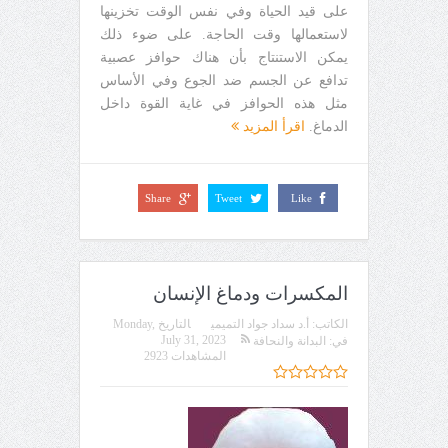
على قيد الحياة وفي نفس الوقت تخزينها
لاستعمالها وقت الحاجة. على ضوء ذلك
يمكن الاستنتاج بأن هناك حوافز عصبية
تدافع عن الجسم ضد الجوع وفي الأساس
مثل هذه الحوافز في غاية القوة داخل
الدماغ.
اقرأ المزيد
Share
Tweet
Like
المكسرات ودماغ الإنسان
الكاتب:
أ.د سداد جواد التميمي
التاريخ
Monday,
July 31, 2023
في:
البدانة والنحافة
المشاهدات 2923