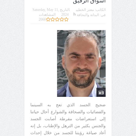
أسواق الرقيق
الكاتب:
معتز الخطيب
التاريخ
Saturday, May 11,
2024
المشاهدات
في:
البدانة والنحافة
2066
ضجيج الجسد الذي تعج به السينما
والفضائيات والصحافة والشوارع أحال حياتنا
إلى استعراضات مفرطة أصابت الجسد
والجنس بكثير من الترهل والإطناب، بل إنه
أعاد صياغة رؤيتنا للجسد من خلال إحداث