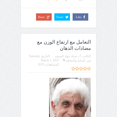
Share
Tweet
Like
التعامل مع ارتفاع الوزن مع
مضادات الذهان
الكاتب:
أ.د سداد جواد التميمي
التاريخ
Saturday,
March 1, 2025
في:
البدانة والنحافة
المشاهدات 2676