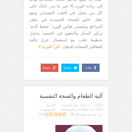
إلى زيادة الوزن إلا في ما ندر. لذلك على
كل من يعمل في الطب النفساني وضع
حقل خاص للصحة الجسدية في ملف
المراجع ويتضمن قياس الوزن٬ ضغط الدم٬
تركيز السكر والدهون في الجسم٬ وعمل
تخطيط قلب مع استعمال جرع عالية
للعقاقير المضادة للذهان.
اقرأ المزيد
Share
Tweet
Like
آلية الطعام والصحة النفسية
الكاتب:
أ.د سداد جواد التميمي
التاريخ
Wednesday, October 19, 2022
المشاهدات
3500
في:
البدانة والنحافة