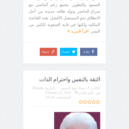
الصمود والتطوير. يجتمع زخم الماضي مع
صراع الحاضر وتولد طاقة جديدة من أجل
الانطلاق نحو المستقبل الأفضل. هذه القاعدة
المثالية ولكنها في غاية الصعوبة للكثير من
البشر.
اقرأ المزيد
Share
Tweet
Like
الثقة بالنفس واحترام الذات
الكاتب:
أ.د سداد جواد التميمي
التاريخ
Monday,
February 25, 2019
في:
تأكيد الذات
المشاهدات 10134