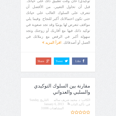
توكيدي) حان وقت تطبيق ذلك على حياتك.
قبل أن تحاول التغيير، من الأفضل أن
تتعرف على السلوك الغالب على حياتك
حتى تكون احتمالاتك أكبر للنجاح. وفيما يلي
مواقف تتعرض لها يوميًا وقد تجد صعوبة في
توكيد ذاتك فيها مع أقاربك أو زوجتك وتجد
سهولة أكبر في الرفض مع زملائك في
العمل أو أصدقائك.
اقرأ المزيد
Share
Tweet
Like
مقارنة بين السلوك التوكيدي
والسلبي والعدواني
الكاتب:
د. محمد شريف سالم
التاريخ
Sunday,
January 6, 2013
في:
تأكيد الذات
المشاهدات 31696