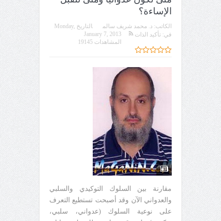
الإساءة؟
الكاتب:
د. محمد شريف سالم
التاريخ
Monday,
January 7, 2013
في:
تأكيد الذات
المشاهدات 19145
مقارنة بين السلوك التوكيدي والسلبي
والعدواني الآن وقد أصبحت تستطيع التعرف
على نوعية السلوك (عدواني، سلبي،