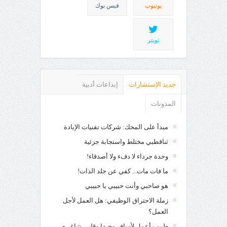
يوتيوب
فيس بوك
تويتر
جديد الإستشارات
إبداعات أدبية
المدونات
مبدأ على المحك: شركات تقنيات الإبادة
ثناقطبي مختلط واستجابة جزئية
وحدة جرداء لا دفء ولا أصدقاء!
ما فات مات... كفي عن جلد الذات!
هو صاحبي وأنت حبيبي يا حبيبي
زملة الاحتراق الوظيفي: هل العمل لأجل
العمل؟
طبيب أعمل لأسافر وحيدا وقلبي شاغر م.