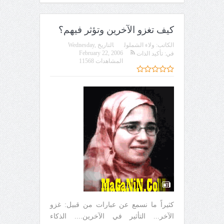
كيف تغزو الآخرين وتؤثر فيهم؟
الكاتب:
ولاء الشملول
التاريخ
Wednesday,
February 22, 2006
في:
تأكيد الذات
المشاهدات 11568
كثيراً ما نسمع عن عبارات من قبيل: غزو
الآخر... التأثير في الآخرين.... الذكاء