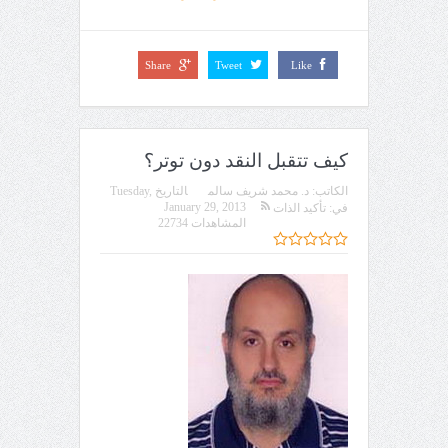
Share
Tweet
Like
كيف تتقبل النقد دون توتر؟
الكاتب:
د. محمد شريف سالم
التاريخ
Tuesday,
January 29, 2013
في:
تأكيد الذات
المشاهدات 22734