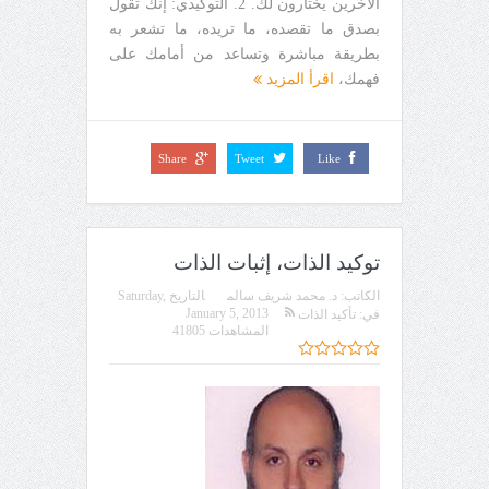
الآخرين يختارون لك. 2. التوكيدي: إنك تقول
بصدق ما تقصده، ما تريده، ما تشعر به
بطريقة مباشرة وتساعد من أمامك على
فهمك،
اقرأ المزيد
Share
Tweet
Like
توكيد الذات، إثبات الذات
الكاتب:
د. محمد شريف سالم
التاريخ
Saturday,
January 5, 2013
في:
تأكيد الذات
المشاهدات 41805