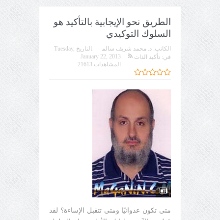
الطريق نحو الإيجابية بالتأكيد هو
السلوك التوكيدي
الكاتب:
د. محمد شريف سالم
التاريخ
Tuesday,
January 22, 2013
في:
تأكيد الذات
المشاهدات 21613
متى تكون عدوانيًا ومتى تتقبل الإساءة؟ لقد