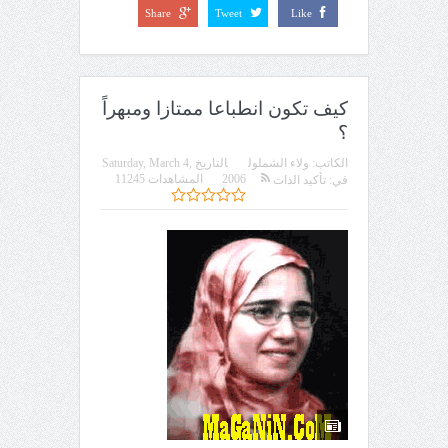
Share
Tweet
Like
كيف تكون انطباعا ممتازا ومبهراً
؟
الكاتب:
ولاء الشملول
التاريخ
Saturday, March 4,
2006
المشاهدات 11245
في:
تأكيد الذات