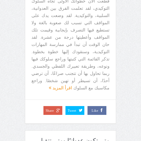
قطعت الآن خطواتك الأولى تجاه السلوك
التوكيدي، لقد تعلمت الفرق بين العدوانية،
السلبية، والتوكيدية. لقد وضعت يدك على
المواقف التي تسبب لك صعوبة بالغة ولا
تستطيع فيها التصرف بإيجابية وقيمت تلك
المواقف وأعطيتها درجة من عشرة. لقد
حان الوقت أن تبدأ في ممارسة المهارات
التوكيدية، وسنقودك إليها خطوة بخطوة.
تذكر القائمة التي كتبتها وراجع سلوكك فيها
ونوعه، وطريقة تعبيرك اللفظي والجسدي.
ربما تحاول بها أن تتجنب صراعًا، أن ترضي
أحدًا، أن تسيطر أو تهين شخصًا. وراجع
مكاسبك مع السلوك
اقرأ المزيد
Share
Tweet
Like
متى تكون عدوانيًا ومتى تتقبل