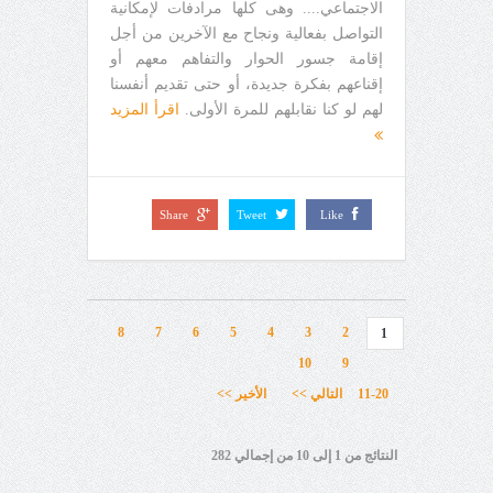
الاجتماعي.... وهى كلها مرادفات لإمكانية
التواصل بفعالية ونجاح مع الآخرين من أجل
إقامة جسور الحوار والتفاهم معهم أو
إقناعهم بفكرة جديدة، أو حتى تقديم أنفسنا
لهم لو كنا نقابلهم للمرة الأولى.
اقرأ المزيد
Share
Tweet
Like
8
7
6
5
4
3
2
1
10
9
11-20
التالي >>
الأخير >>
النتائج من 1 إلى 10 من إجمالي 282