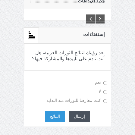
جديد الإبداعات
C:\Inetpub\vhosts\maganin.com\httpdocs\creations\new\
إستفتاءات
بعد رؤيتك لنتائج الثورات العربية، هل
أنت نادم على تأييدها والمشاركة فيها؟
نعم
لا
كنت معارضا للثورات منذ البداية
إرسال
النتائج