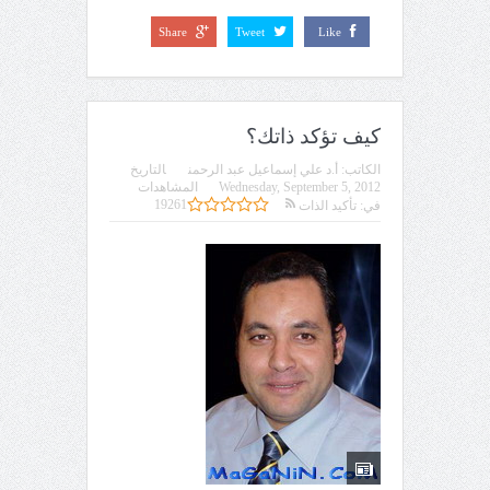
Share
Tweet
Like
كيف تؤكد ذاتك؟
الكاتب:
أ.د علي إسماعيل عبد الرحمن
التاريخ
Wednesday, September 5, 2012
المشاهدات
19261
في:
تأكيد الذات