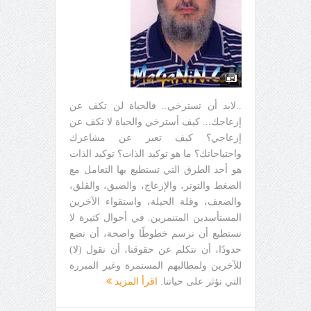
..لابد أن تسترخي.. فالحياة لن تكف عن
إزعاجك... كيف أسترخي والحياة لا تكف عن
إزعاجي؟ كيف تعبر عن مشاعرك
واحتياجاتك؟ ما هو توكيد الذات؟ توكيد الذات
هو أحد الطرق التي تستطيع بها التعامل مع
الضغط والتوتر، والإزعاج، والضيق، والقلق،
والضعف، وقلة الحيلة، واستقواء الآخرين
المستأسدين المتنمرين. في أحوال كثيرة لا
نستطيع أن نرسم خطوطًا واضحة، أن نضع
حدودًا، أن نتكلم عن حقوقنا، أن نقول (لا)
للآخرين ولمطالبهم المستمرة وغير المبررة
التي تؤثر على حياتنا.
اقرأ المزيد