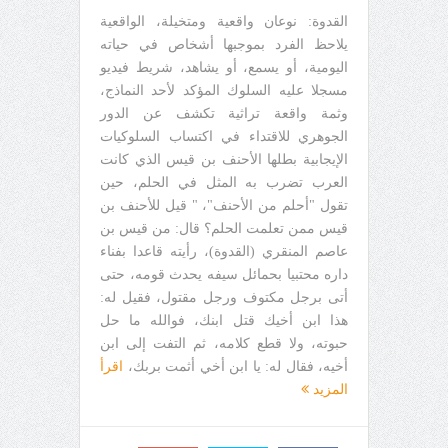
القدوة: نوعان واقعية ومتخيلة، الواقعية
يلاحظ الفرد بموجبها أشخاص في حياته
اليومية، أو يسمع، أو يشاهد، شريط فيديو
مسجلا عليه السلوك المؤكد لأحد النماذج،
وثمة واقعة تراثية تكشف عن الدور
الجوهري للاقتداء في اكتساب السلوكيات
الإيجابية بطلها الأحنف بن قيس الذي كانت
العرب تضرب به المثل في الحلم، حين
تقول "أحلم من الأحنف"، " قيل للأحنف بن
قيس ممن تعلمت الحلم؟ قال: من قيس بن
عاصم المنقري (القدوة)، رأيته قاعدا بفناء
داره محتبيا بحمائل سيفه يحدث قومه، حتى
أتى برجل مكتوف ورجل مقتول، فقيل له:
هذا ابن أخيك قتل ابنك، فوالله ما حل
حبوته، ولا قطع كلامه، ثم التفت إلى ابن
أخيه، فقال له: يا ابن أخي أثمت بربك،
اقرأ
المزيد