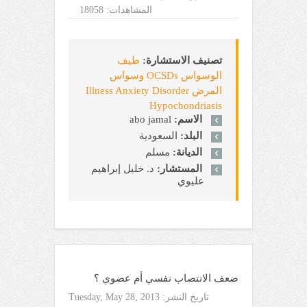
المشاهدات:
18058
تصنيف الاستشارة:
طيف
الوسواس OCSDs وسواس
المرض Illness Anxiety Disorder
Hypochondriasis
الاسم:
abo jamal
البلد:
السعودية
الديانة:
مسلم
المستشار:
د. خليل إبراهيم
عليوي
ضعف الانتصاب نفسي أم عضوي ؟
تاريخ النشر:
Tuesday, May 28, 2013