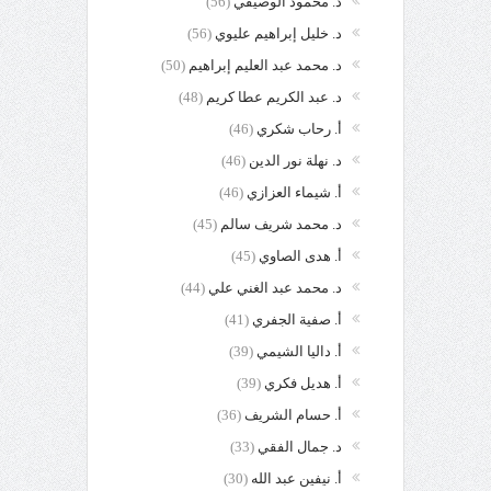
د. محمود الوصيفي
(56)
د. خليل إبراهيم عليوي
(56)
د. محمد عبد العليم إبراهيم
(50)
د. عبد الكريم عطا كريم
(48)
أ. رحاب شكري
(46)
د. نهلة نور الدين
(46)
أ. شيماء العزازي
(46)
د. محمد شريف سالم
(45)
أ. هدى الصاوي
(45)
د. محمد عبد الغني علي
(44)
أ. صفية الجفري
(41)
أ. داليا الشيمي
(39)
أ. هديل فكري
(39)
أ. حسام الشريف
(36)
د. جمال الفقي
(33)
أ. نيفين عبد الله
(30)