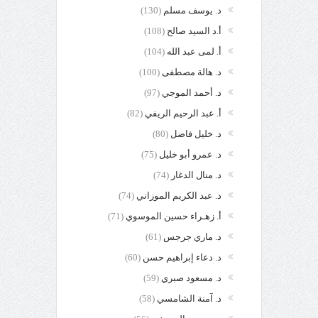
د. يوسف مسلم
(130)
أ.د السيد صالح
(108)
أ. لمى عبد الله
(104)
د. هالة مصطفى
(100)
د. أحمد الموجي
(97)
أ. عبد الرحيم الريفي
(82)
د. خليل فاضل
(80)
د. عمرو أبو خليل
(75)
د. منال الدغار
(74)
د. عبد الكريم الموزاني
(74)
أ. زهـراء حسين الموسوي
(71)
د. ماري جرجس
(61)
د. دعاء إبراهيم حسن
(60)
د. مسعود صبري
(59)
د. آمنة الشامسي
(58)