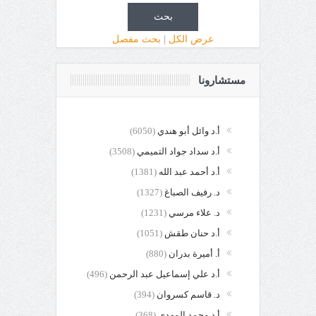
عرض الكل
|
بحث مفصل
مستشارونا
أ.د وائل أبو هندي
(6050)
أ.د سداد جواد التميمي
(3508)
أ.د أحمد عبد الله
(1381)
د. رفيف الصباغ
(1327)
د. علاء مرسي
(1231)
أ.د حنان طقش
(1051)
أ. أميرة بدران
(880)
أ.د علي إسماعيل عبد الرحمن
(496)
د. قاسم كسروان
(394)
أ.د محمد المهدي
(368)