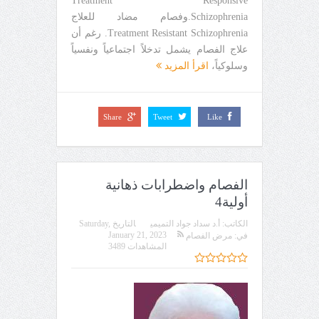
Treatment Responsive
Schizophrenia.وفصام مضاد للعلاج
Treatment Resistant Schizophrenia. رغم أن
علاج الفصام يشمل تدخلاً اجتماعياً ونفسياً
وسلوكياً،
اقرأ المزيد
Share
Tweet
Like
الفصام واضطرابات ذهانية
أولية4
الكاتب:
أ.د سداد جواد التميمي
التاريخ
Saturday,
January 21, 2023
في:
مرض الفصام
المشاهدات 3489