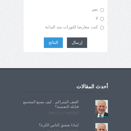
نعم
لا
كنت معارضا للثورات منذ البداية
إرسال
النتائج
أحدث المقالات
العنف المتراكم... كيف يصنع المجتمع
قنابله النفسية؟
8/9/2026 4:11:57 PM
لماذا يعشق الناس الكرة؟