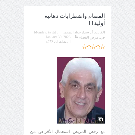
الفصام واضطرابات ذهانية
أولية11
الكاتب:
أ.د سداد جواد التميمي
التاريخ
Monday,
January 30, 2023
في:
مرض الفصام
المشاهدات 4272
مع رفض المريض استعمال الأقراص من