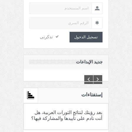
تذكرنى
تسجيل الدخول
جديد الإبداعات
C:\Inetpub\vhosts\maganin.com\httpdocs\creations\new\
إستفتاءات
بعد رؤيتك لنتائج الثورات العربية، هل
أنت نادم على تأييدها والمشاركة فيها؟