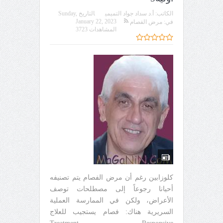
الكاتب:
أ.د سداد جواد التميمي
التاريخ
Sunday,
January 22, 2023
في:
مرض الفصام
المشاهدات 3723
كلوزابين رغم أن مرض الفصام يتم تصنيفه
أحيانا رجوعاً إلى مصطلحات توصف
الأعراض، ولكن في الممارسة العملية
السريرية هناك: فصام يستجيب للعلاج