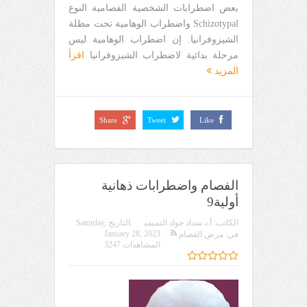
بعض اضطرابات الشخصية الفصامية النوع
Schizotypal واضطراب الوهامية تحت مظلة
الشيزوفرانيا. إن اضطراب الوهامية ليس
مرحلة بدائية لاضطراب الشيزوفرانيا
اقرأ
المزيد
Share
Tweet
Like
الفصام واضطرابات ذهانية
أولية9
الكاتب:
أ.د سداد جواد التميمي
التاريخ
Saturday,
January 28, 2023
في:
مرض الفصام
المشاهدات 3247