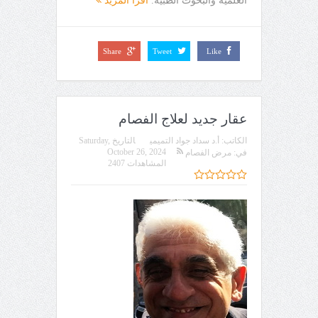
العلمية والبحوث الطبية.
اقرأ المزيد
Share
Tweet
Like
عقار جديد لعلاج الفصام
الكاتب:
أ.د سداد جواد التميمي
التاريخ
Saturday,
October 26, 2024
في:
مرض الفصام
المشاهدات 2407