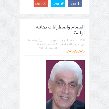
Share
Tweet
Like
الفصام واضطرابات ذهانية
أولية7
الكاتب:
أ.د سداد جواد التميمي
التاريخ
Tuesday,
January 24, 2023
في:
مرض الفصام
المشاهدات 3718