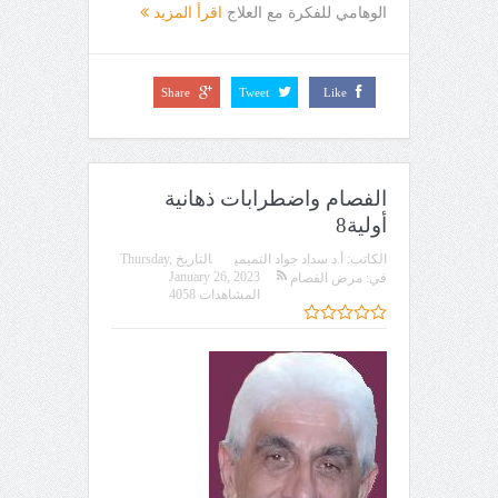
الوهامي للفكرة مع العلاج
اقرأ المزيد
Share
Tweet
Like
الفصام واضطرابات ذهانية
أولية8
الكاتب:
أ.د سداد جواد التميمي
التاريخ
Thursday,
January 26, 2023
في:
مرض الفصام
المشاهدات 4058