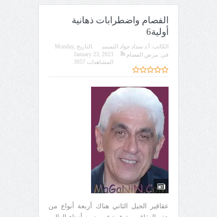
الفصام واضطرابات ذهانية
أولية6
الكاتب:
أ.د سداد جواد التميمي
التاريخ
Monday,
January 23, 2023
في:
مرض الفصام
المشاهدات 3957
عقاقير الجيل الثاني هناك أربعة أنواع من