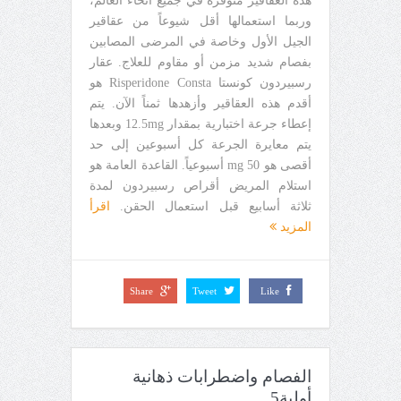
هذه العقاقير متوفرة في جميع أنحاء العالم،
وربما استعمالها أقل شيوعاً من عقاقير
الجيل الأول وخاصة في المرضى المصابين
بفصام شديد مزمن أو مقاوم للعلاج. عقار
رسبيردون كونستا Risperidone Consta هو
أقدم هذه العقاقير وأزهدها ثمناً الآن. يتم
إعطاء جرعة اختبارية بمقدار 12.5mg وبعدها
يتم معايرة الجرعة كل أسبوعين إلى حد
أقصى هو 50 mg أسبوعياً. القاعدة العامة هو
استلام المريض أقراص رسبيردون لمدة
ثلاثة أسابيع قبل استعمال الحقن.
اقرأ
المزيد
Share
Tweet
Like
الفصام واضطرابات ذهانية
أولية5