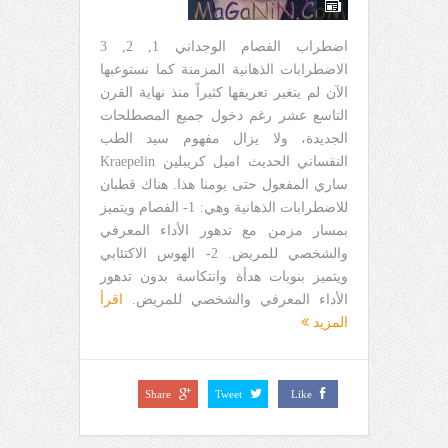
اضطراب الفصام الوجداني 1, 2, 3
الاضطرابات الذهانية المزمنة كما نستوعبها
الآن لم يتغير تعريفها كثيراً منذ نهاية القرن
التاسع عشر رغم دخول جميع المصطلحات
الجديدة، ولا يزال مفهوم سيد الطب
النفساني الحديث اميل كريبلين Kraepelin
ساري المفعول حتى يومنا هذا. هناك قطبان
للاضطرابات الذهانية وهي: 1- الفصام ويتميز
بمسار مزمن مع تدهور الأداء المعرفي
والشخصي للمريض. 2- الهوس الاكتئابي
ويتميز بنوبات هدأة وانتكاسة بدون تدهور
الأداء المعرفي والشخصي للمريض.
اقرأ
المزيد
Share
Tweet
Like