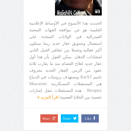
الحديث هذا الأسبوع في الأوساط الإعلامية
العلمية هو عن موافقة الجهات الصحية
الفيدرالية في الولايات المتحدة على
استعمال وتسويق عقار جديد ربما سيكون
أكثر فعالية وتحملا من عقاقير الجيل الثاني
لمضادات الذهان. يمكن القول بأن هذا أول
عقار جديد لعلاج الفصام منذ ما يقارب ثلاثة
عقود من الزمن. العقار الجديد معروف
باسم KarXT ويستهدف بروتينات في الدماغ
هي المستقبلات المسكارنية Muscarinic
Receptor . هذه المستقبلات تنقل إشارات
عصبية بين الخلايا العصبية
اقرأ المزيد
Share
Tweet
Like