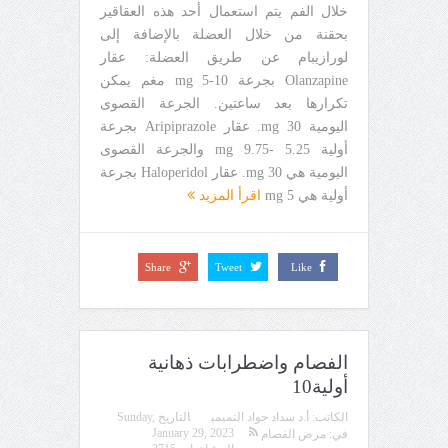
خلال الفم يتم استعمال أحد هذه العقاقير
بحقنة من خلال العضلة بالإضافة إلى
لورازيبام عن طريق العضلة: عقار
Olanzapine بجرعة mg 5-10 مغم يمكن
تكرارها بعد ساعتين. الجرعة القصوى
اليومية 30 mg. عقار Aripiprazole بجرعة
أولية 5.25 -9.75 mg والجرعة القصوى
اليومية هي 30 mg. عقار Haloperidol بجرعة
أولية هي 5 mg
اقرأ المزيد
Share
Tweet
Like
الفصام واضطرابات ذهانية
أولية10
الكاتب:
أ.د سداد جواد التميمي
التاريخ
Sunday,
January 29, 2023
في:
مرض الفصام